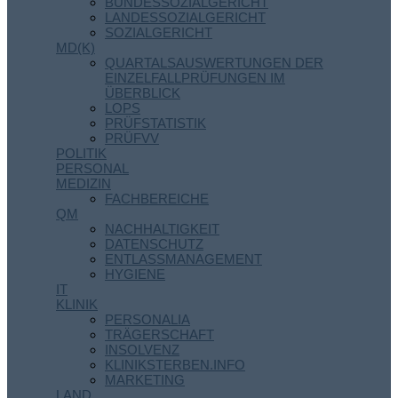
BUNDESSOZIALGERICHT
LANDESSOZIALGERICHT
SOZIALGERICHT
MD(K)
QUARTALSAUSWERTUNGEN DER
EINZELFALLPRÜFUNGEN IM
ÜBERBLICK
LOPS
PRÜFSTATISTIK
PRÜFVV
POLITIK
PERSONAL
MEDIZIN
FACHBEREICHE
QM
NACHHALTIGKEIT
DATENSCHUTZ
ENTLASSMANAGEMENT
HYGIENE
IT
KLINIK
PERSONALIA
TRÄGERSCHAFT
INSOLVENZ
KLINIKSTERBEN.INFO
MARKETING
LAND