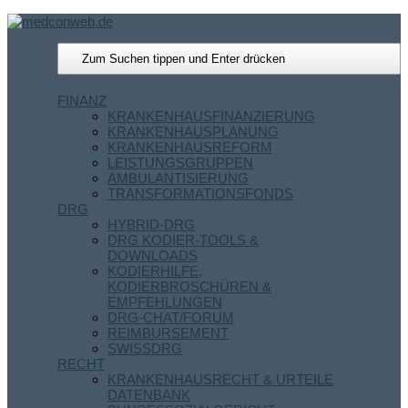
FINANZ
KRANKENHAUSFINANZIERUNG
KRANKENHAUSPLANUNG
KRANKENHAUSREFORM
LEISTUNGSGRUPPEN
AMBULANTISIERUNG
TRANSFORMATIONSFONDS
DRG
HYBRID-DRG
DRG KODIER-TOOLS &
DOWNLOADS
KODIERHILFE,
KODIERBROSCHÜREN &
EMPFEHLUNGEN
DRG-CHAT/FORUM
REIMBURSEMENT
SWISSDRG
RECHT
KRANKENHAUSRECHT & URTEILE
DATENBANK