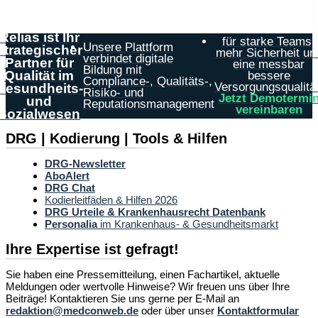
Relias ist Ihr
für starke Teams,
Unsere Plattform
strategischer
mehr Sicherheit un
verbindet digitale
Partner für
eine messbar
Bildung mit
Qualität im
bessere
Compliance-, Qualitäts-,
Versorgungsqualität
Gesundheits-
Risiko- und
Jetzt Demotermi
und
Reputationsmanagement
vereinbaren
Sozialwesen
DRG | Kodierung | Tools & Hilfen
DRG-Newsletter
AboAlert
DRG Chat
Kodierleitfäden & Hilfen 2026
DRG Urteile & Krankenhausrecht Datenbank
Personalia
im Krankenhaus- & Gesundheitsmarkt
Ihre Expertise ist gefragt!
Sie haben eine Pressemitteilung, einen Fachartikel, aktuelle
Meldungen oder wertvolle Hinweise? Wir freuen uns über Ihre
Beiträge! Kontaktieren Sie uns gerne per E-Mail an
redaktion@medconweb.de
oder über unser
Kontaktformular