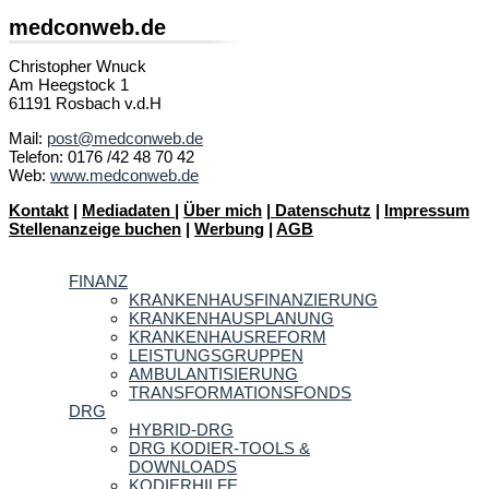
medconweb.de
Christopher Wnuck
Am Heegstock 1
61191 Rosbach v.d.H
Mail:
post@medconweb.de
Telefon: 0176 /42 48 70 42
Web:
www.medconweb.de
Kontakt
|
Mediadaten
|
Über mich
|
Datenschutz
|
Impressum
Stellenanzeige buchen
|
Werbung
|
AGB
FINANZ
KRANKENHAUSFINANZIERUNG
KRANKENHAUSPLANUNG
KRANKENHAUSREFORM
LEISTUNGSGRUPPEN
AMBULANTISIERUNG
TRANSFORMATIONSFONDS
DRG
HYBRID-DRG
DRG KODIER-TOOLS &
DOWNLOADS
KODIERHILFE,