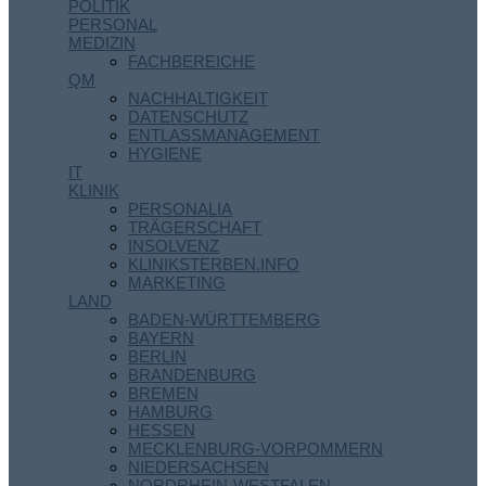
POLITIK
PERSONAL
MEDIZIN
FACHBEREICHE
QM
NACHHALTIGKEIT
DATENSCHUTZ
ENTLASSMANAGEMENT
HYGIENE
IT
KLINIK
PERSONALIA
TRÄGERSCHAFT
INSOLVENZ
KLINIKSTERBEN.INFO
MARKETING
LAND
BADEN-WÜRTTEMBERG
BAYERN
BERLIN
BRANDENBURG
BREMEN
HAMBURG
HESSEN
MECKLENBURG-VORPOMMERN
NIEDERSACHSEN
NORDRHEIN-WESTFALEN