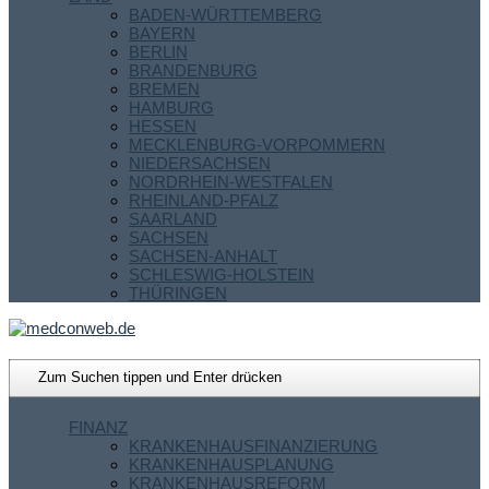
BADEN-WÜRTTEMBERG
BAYERN
BERLIN
BRANDENBURG
BREMEN
HAMBURG
HESSEN
MECKLENBURG-VORPOMMERN
NIEDERSACHSEN
NORDRHEIN-WESTFALEN
RHEINLAND-PFALZ
SAARLAND
SACHSEN
SACHSEN-ANHALT
SCHLESWIG-HOLSTEIN
THÜRINGEN
FINANZ
KRANKENHAUSFINANZIERUNG
KRANKENHAUSPLANUNG
KRANKENHAUSREFORM