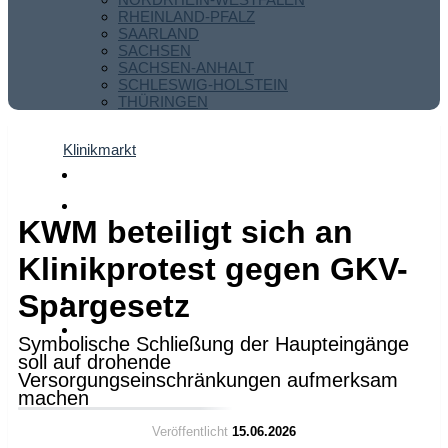
RHEINLAND-PFALZ
SAARLAND
SACHSEN
SACHSEN-ANHALT
SCHLESWIG-HOLSTEIN
THÜRINGEN
Klinikmarkt
KWM beteiligt sich an
Klinikprotest gegen GKV-
Spargesetz
Symbolische Schließung der Haupteingänge
soll auf drohende
Versorgungseinschränkungen aufmerksam
machen
Veröffentlicht
15.06.2026