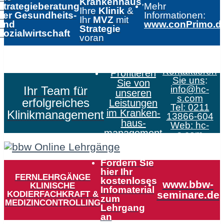
Krankenhaus
,
Strategieberatung
Mehr
Ihre
Klinik
&
der Gesundheits-
Informationen:
Ihr
MVZ
mit
und
www.conPrimo.d
Strategie
Sozialwirtschaft
voran
Kontaktieren
Profitieren
Sie uns
:
Sie von
Ihr Team für
info@hc-
unseren
s.com
erfolgreiches
Leistungen
Tel: 0211
im Kranken­
Klinikmanagement
13866-604
haus­
Web:
hc-
management
s.com
Fordern Sie
hier Ihr
FERNLEHRGÄNGE
kostenloses
www.bbw-
KLINISCHE
Infomaterial
KODIERFACHKRAFT &
seminare.de
zum
MEDIZINCONTROLLING
Lehrgang
an