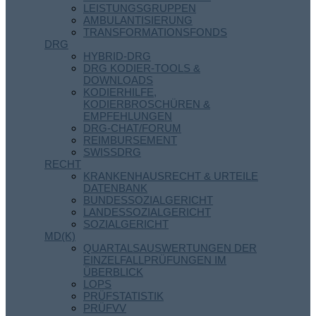
LEISTUNGSGRUPPEN
AMBULANTISIERUNG
TRANSFORMATIONSFONDS
DRG
HYBRID-DRG
DRG KODIER-TOOLS &
DOWNLOADS
KODIERHILFE,
KODIERBROSCHÜREN &
EMPFEHLUNGEN
DRG-CHAT/FORUM
REIMBURSEMENT
SWISSDRG
RECHT
KRANKENHAUSRECHT & URTEILE
DATENBANK
BUNDESSOZIALGERICHT
LANDESSOZIALGERICHT
SOZIALGERICHT
MD(K)
QUARTALSAUSWERTUNGEN DER
EINZELFALLPRÜFUNGEN IM
ÜBERBLICK
LOPS
PRÜFSTATISTIK
PRÜFVV