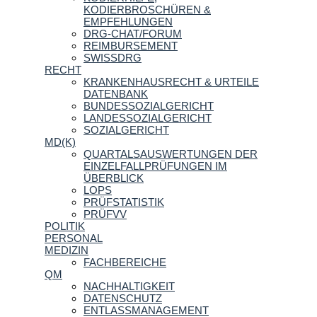
KODIERBROSCHÜREN &
EMPFEHLUNGEN
DRG-CHAT/FORUM
REIMBURSEMENT
SWISSDRG
RECHT
KRANKENHAUSRECHT & URTEILE
DATENBANK
BUNDESSOZIALGERICHT
LANDESSOZIALGERICHT
SOZIALGERICHT
MD(K)
QUARTALSAUSWERTUNGEN DER
EINZELFALLPRÜFUNGEN IM
ÜBERBLICK
LOPS
PRÜFSTATISTIK
PRÜFVV
POLITIK
PERSONAL
MEDIZIN
FACHBEREICHE
QM
NACHHALTIGKEIT
DATENSCHUTZ
ENTLASSMANAGEMENT