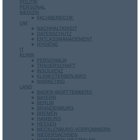
POLITIK
PERSONAL
MEDIZIN
FACHBEREICHE
QM
NACHHALTIGKEIT
DATENSCHUTZ
ENTLASSMANAGEMENT
HYGIENE
IT
KLINIK
PERSONALIA
TRÄGERSCHAFT
INSOLVENZ
KLINIKSTERBEN.INFO
MARKETING
LAND
BADEN-WÜRTTEMBERG
BAYERN
BERLIN
BRANDENBURG
BREMEN
HAMBURG
HESSEN
MECKLENBURG-VORPOMMERN
NIEDERSACHSEN
NORDRHEIN-WESTFALEN