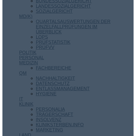
BUNDESSOZIALGERICHT
LANDESSOZIALGERICHT
SOZIALGERICHT
MD(K)
QUARTALSAUSWERTUNGEN DER
EINZELFALLPRÜFUNGEN IM
ÜBERBLICK
LOPS
PRÜFSTATISTIK
PRÜFVV
POLITIK
PERSONAL
MEDIZIN
FACHBEREICHE
QM
NACHHALTIGKEIT
DATENSCHUTZ
ENTLASSMANAGEMENT
HYGIENE
IT
KLINIK
PERSONALIA
TRÄGERSCHAFT
INSOLVENZ
KLINIKSTERBEN.INFO
MARKETING
LAND