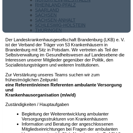
RHEINLAND-PFALZ
SAARLAND
SACHSEN
SACHSEN-ANHALT
SCHLESWIG-HOLSTEIN
THÜRINGEN
Der Landeskrankenhausgesellschaft Brandenburg (LKB) e. V.
ist der Verband der Träger von 53 Krankenhäusern in
Brandenburg mit Sitz in Potsdam. Wir vertreten als Teil der
Selbstverwaltung im Gesundheitswesen auf Landesebene die
Interessen unserer Mitglieder gegenüber der Politik, den
Sozialleistungsträgern und weiteren Institutionen.
Zur Verstärkung unseres Teams suchen wir zum
frühestmöglichen Zeitpunkt
eine Referentin/einen Referenten ambulante Versorgung
und
Krankenhausorganisation (m/w/d)
Zuständigkeiten / Hauptaufgaben
Begleitung der Weiterentwicklung ambulanter
Versorgungsstrukturen von Krankenhäusern
Information und Beratung der angeschlossenen
Mitgliedseinrichtungen bei Fragen der ambulanten