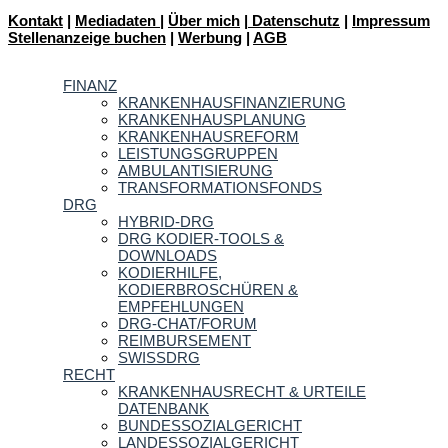
Kontakt
|
Mediadaten
|
Über mich
|
Datenschutz
|
Impressum
Stellenanzeige buchen
|
Werbung
|
AGB
FINANZ
KRANKENHAUSFINANZIERUNG
KRANKENHAUSPLANUNG
KRANKENHAUSREFORM
LEISTUNGSGRUPPEN
AMBULANTISIERUNG
TRANSFORMATIONSFONDS
DRG
HYBRID-DRG
DRG KODIER-TOOLS &
DOWNLOADS
KODIERHILFE,
KODIERBROSCHÜREN &
EMPFEHLUNGEN
DRG-CHAT/FORUM
REIMBURSEMENT
SWISSDRG
RECHT
KRANKENHAUSRECHT & URTEILE
DATENBANK
BUNDESSOZIALGERICHT
LANDESSOZIALGERICHT