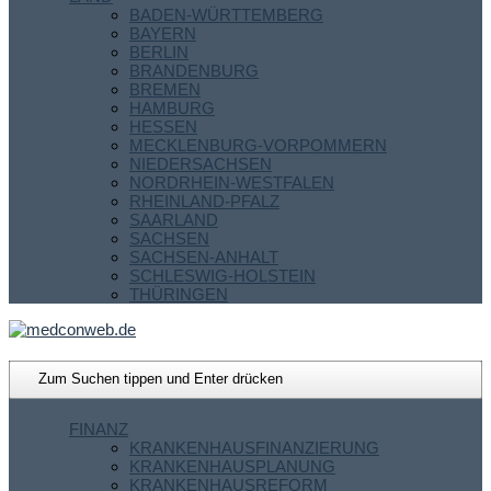
BADEN-WÜRTTEMBERG
BAYERN
BERLIN
BRANDENBURG
BREMEN
HAMBURG
HESSEN
MECKLENBURG-VORPOMMERN
NIEDERSACHSEN
NORDRHEIN-WESTFALEN
RHEINLAND-PFALZ
SAARLAND
SACHSEN
SACHSEN-ANHALT
SCHLESWIG-HOLSTEIN
THÜRINGEN
FINANZ
KRANKENHAUSFINANZIERUNG
KRANKENHAUSPLANUNG
KRANKENHAUSREFORM