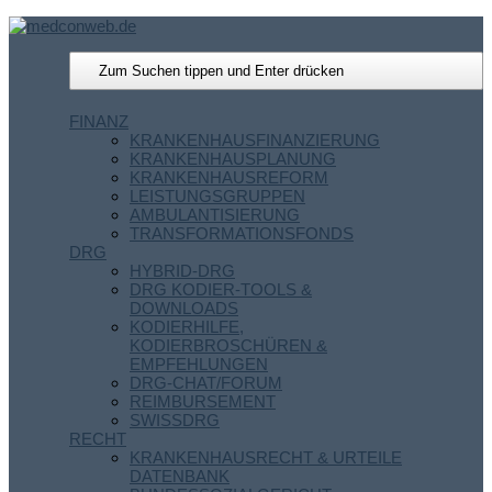
FINANZ
KRANKENHAUSFINANZIERUNG
KRANKENHAUSPLANUNG
KRANKENHAUSREFORM
LEISTUNGSGRUPPEN
AMBULANTISIERUNG
TRANSFORMATIONSFONDS
DRG
HYBRID-DRG
DRG KODIER-TOOLS &
DOWNLOADS
KODIERHILFE,
KODIERBROSCHÜREN &
EMPFEHLUNGEN
DRG-CHAT/FORUM
REIMBURSEMENT
SWISSDRG
RECHT
KRANKENHAUSRECHT & URTEILE
DATENBANK