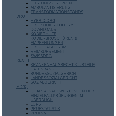
LEISTUNGSGRUPPEN
AMBULANTISIERUNG
TRANSFORMATIONSFONDS
DRG
HYBRID-DRG
DRG KODIER-TOOLS &
DOWNLOADS
KODIERHILFE,
KODIERBROSCHÜREN &
EMPFEHLUNGEN
DRG-CHAT/FORUM
REIMBURSEMENT
SWISSDRG
RECHT
KRANKENHAUSRECHT & URTEILE
DATENBANK
BUNDESSOZIALGERICHT
LANDESSOZIALGERICHT
SOZIALGERICHT
MD(K)
QUARTALSAUSWERTUNGEN DER
EINZELFALLPRÜFUNGEN IM
ÜBERBLICK
LOPS
PRÜFSTATISTIK
PRÜFVV