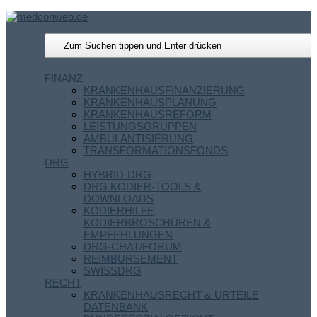
FINANZ
KRANKENHAUSFINANZIERUNG
KRANKENHAUSPLANUNG
KRANKENHAUSREFORM
LEISTUNGSGRUPPEN
AMBULANTISIERUNG
TRANSFORMATIONSFONDS
DRG
HYBRID-DRG
DRG KODIER-TOOLS &
DOWNLOADS
KODIERHILFE,
KODIERBROSCHÜREN &
EMPFEHLUNGEN
DRG-CHAT/FORUM
REIMBURSEMENT
SWISSDRG
RECHT
KRANKENHAUSRECHT & URTEILE
DATENBANK