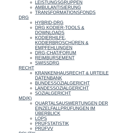
LEISTUNGSGRUPPEN
AMBULANTISIERUNG
TRANSFORMATIONSFONDS
DRG
HYBRID-DRG
DRG KODIER-TOOLS &
DOWNLOADS
KODIERHILFE,
KODIERBROSCHÜREN &
EMPFEHLUNGEN
DRG-CHAT/FORUM
REIMBURSEMENT
SWISSDRG
RECHT
KRANKENHAUSRECHT & URTEILE
DATENBANK
BUNDESSOZIALGERICHT
LANDESSOZIALGERICHT
SOZIALGERICHT
MD(K)
QUARTALSAUSWERTUNGEN DER
EINZELFALLPRÜFUNGEN IM
ÜBERBLICK
LOPS
PRÜFSTATISTIK
PRÜFVV