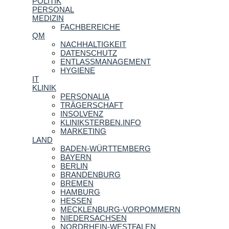
POLITIK
PERSONAL
MEDIZIN
FACHBEREICHE
QM
NACHHALTIGKEIT
DATENSCHUTZ
ENTLASSMANAGEMENT
HYGIENE
IT
KLINIK
PERSONALIA
TRÄGERSCHAFT
INSOLVENZ
KLINIKSTERBEN.INFO
MARKETING
LAND
BADEN-WÜRTTEMBERG
BAYERN
BERLIN
BRANDENBURG
BREMEN
HAMBURG
HESSEN
MECKLENBURG-VORPOMMERN
NIEDERSACHSEN
NORDRHEIN-WESTFALEN