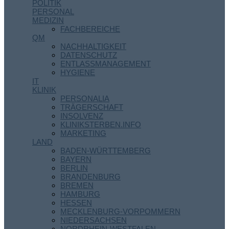
POLITIK
PERSONAL
MEDIZIN
FACHBEREICHE
QM
NACHHALTIGKEIT
DATENSCHUTZ
ENTLASSMANAGEMENT
HYGIENE
IT
KLINIK
PERSONALIA
TRÄGERSCHAFT
INSOLVENZ
KLINIKSTERBEN.INFO
MARKETING
LAND
BADEN-WÜRTTEMBERG
BAYERN
BERLIN
BRANDENBURG
BREMEN
HAMBURG
HESSEN
MECKLENBURG-VORPOMMERN
NIEDERSACHSEN
NORDRHEIN-WESTFALEN