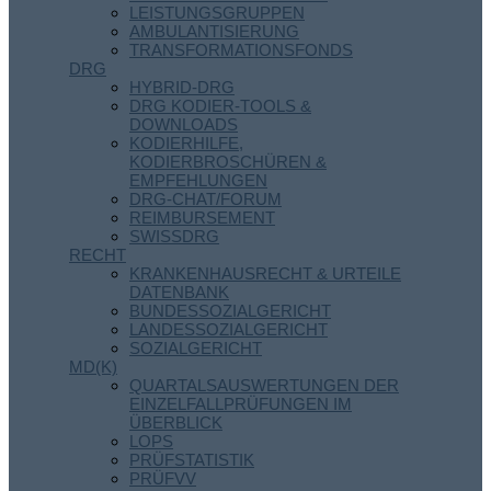
LEISTUNGSGRUPPEN
AMBULANTISIERUNG
TRANSFORMATIONSFONDS
DRG
HYBRID-DRG
DRG KODIER-TOOLS &
DOWNLOADS
KODIERHILFE,
KODIERBROSCHÜREN &
EMPFEHLUNGEN
DRG-CHAT/FORUM
REIMBURSEMENT
SWISSDRG
RECHT
KRANKENHAUSRECHT & URTEILE
DATENBANK
BUNDESSOZIALGERICHT
LANDESSOZIALGERICHT
SOZIALGERICHT
MD(K)
QUARTALSAUSWERTUNGEN DER
EINZELFALLPRÜFUNGEN IM
ÜBERBLICK
LOPS
PRÜFSTATISTIK
PRÜFVV