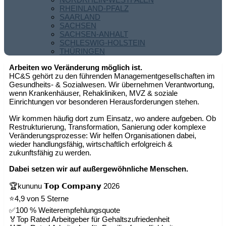
RHEINLAND-PFALZ
SAARLAND
SACHSEN
SACHSEN-ANHALT
SCHLESWIG-HOLSTEIN
THÜRINGEN
Arbeiten wo Veränderung möglich ist.
HC&S gehört zu den führenden Managementgesellschaften im
Gesundheits- & Sozialwesen. Wir übernehmen Verantwortung,
wenn Krankenhäuser, Rehakliniken, MVZ & soziale
Einrichtungen vor besonderen Herausforderungen stehen.
Wir kommen häufig dort zum Einsatz, wo andere aufgeben. Ob
Restrukturierung, Transformation, Sanierung oder komplexe
Veränderungsprozesse: Wir helfen Organisationen dabei,
wieder handlungsfähig, wirtschaftlich erfolgreich &
zukunftsfähig zu werden.
Dabei setzen wir auf außergewöhnliche Menschen.
🏆kununu 𝗧𝗼𝗽 𝗖𝗼𝗺𝗽𝗮𝗻𝘆 2026
⭐4,9 von 5 Sterne
✅100 % Weiterempfehlungsquote
🏅Top Rated Arbeitgeber für Gehaltszufriedenheit