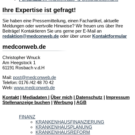
Ihre Expertise ist gefragt!
Sie haben eine Pressemitteilung, einen Fachartikel, aktuelle
Meldungen oder wertvolle Hinweise? Wir freuen uns über Ihre
Beiträge! Kontaktieren Sie uns gerne per E-Mail an
redaktion@medconweb.de
oder über unser
Kontaktformular
medconweb.de
Christopher Wnuck
Am Heegstock 1
61191 Rosbach v.d.H
Mail:
post@medconweb.de
Telefon: 0176 /42 48 70 42
Web:
www.medconweb.de
Kontakt
|
Mediadaten
|
Über mich
|
Datenschutz
|
Impressum
Stellenanzeige buchen
|
Werbung
|
AGB
FINANZ
KRANKENHAUSFINANZIERUNG
KRANKENHAUSPLANUNG
KRANKENHAUSREFORM