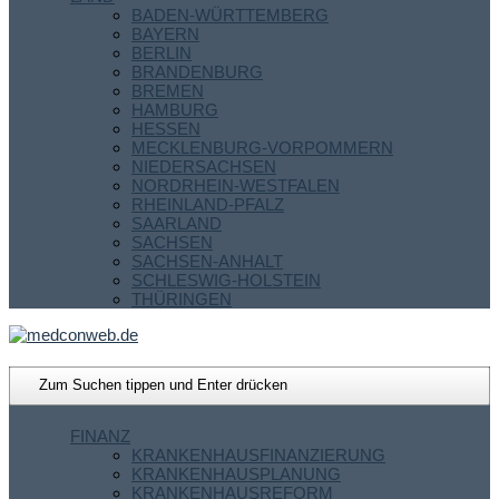
BADEN-WÜRTTEMBERG
BAYERN
BERLIN
BRANDENBURG
BREMEN
HAMBURG
HESSEN
MECKLENBURG-VORPOMMERN
NIEDERSACHSEN
NORDRHEIN-WESTFALEN
RHEINLAND-PFALZ
SAARLAND
SACHSEN
SACHSEN-ANHALT
SCHLESWIG-HOLSTEIN
THÜRINGEN
FINANZ
KRANKENHAUSFINANZIERUNG
KRANKENHAUSPLANUNG
KRANKENHAUSREFORM