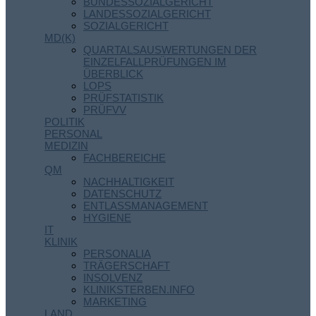
BUNDESSOZIALGERICHT
LANDESSOZIALGERICHT
SOZIALGERICHT
MD(K)
QUARTALSAUSWERTUNGEN DER
EINZELFALLPRÜFUNGEN IM
ÜBERBLICK
LOPS
PRÜFSTATISTIK
PRÜFVV
POLITIK
PERSONAL
MEDIZIN
FACHBEREICHE
QM
NACHHALTIGKEIT
DATENSCHUTZ
ENTLASSMANAGEMENT
HYGIENE
IT
KLINIK
PERSONALIA
TRÄGERSCHAFT
INSOLVENZ
KLINIKSTERBEN.INFO
MARKETING
LAND