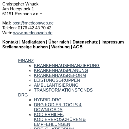
Christopher Wnuck
Am Heegstock 1
61191 Rosbach v.d.H
Mail:
post@medconweb.de
Telefon: 0176 /42 48 70 42
Web:
www.medconweb.de
Kontakt
|
Mediadaten
|
Über mich
|
Datenschutz
|
Impressum
Stellenanzeige buchen
|
Werbung
|
AGB
FINANZ
KRANKENHAUSFINANZIERUNG
KRANKENHAUSPLANUNG
KRANKENHAUSREFORM
LEISTUNGSGRUPPEN
AMBULANTISIERUNG
TRANSFORMATIONSFONDS
DRG
HYBRID-DRG
DRG KODIER-TOOLS &
DOWNLOADS
KODIERHILFE,
KODIERBROSCHÜREN &
EMPFEHLUNGEN