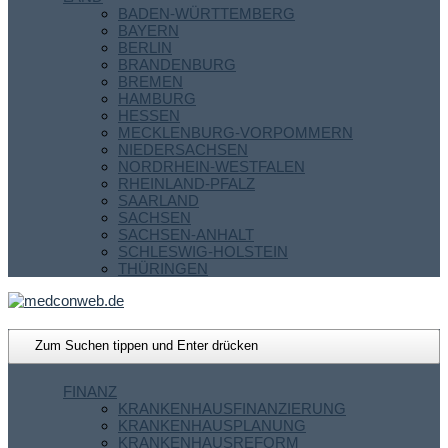
BADEN-WÜRTTEMBERG
BAYERN
BERLIN
BRANDENBURG
BREMEN
HAMBURG
HESSEN
MECKLENBURG-VORPOMMERN
NIEDERSACHSEN
NORDRHEIN-WESTFALEN
RHEINLAND-PFALZ
SAARLAND
SACHSEN
SACHSEN-ANHALT
SCHLESWIG-HOLSTEIN
THÜRINGEN
FINANZ
KRANKENHAUSFINANZIERUNG
KRANKENHAUSPLANUNG
KRANKENHAUSREFORM