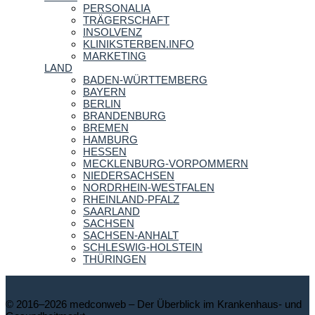
PERSONALIA
TRÄGERSCHAFT
INSOLVENZ
KLINIKSTERBEN.INFO
MARKETING
LAND
BADEN-WÜRTTEMBERG
BAYERN
BERLIN
BRANDENBURG
BREMEN
HAMBURG
HESSEN
MECKLENBURG-VORPOMMERN
NIEDERSACHSEN
NORDRHEIN-WESTFALEN
RHEINLAND-PFALZ
SAARLAND
SACHSEN
SACHSEN-ANHALT
SCHLESWIG-HOLSTEIN
THÜRINGEN
© 2016–2026 medconweb – Der Überblick im Krankenhaus- und