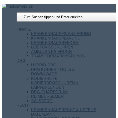
FINANZ
KRANKENHAUSFINANZIERUNG
KRANKENHAUSPLANUNG
KRANKENHAUSREFORM
LEISTUNGSGRUPPEN
AMBULANTISIERUNG
TRANSFORMATIONSFONDS
DRG
HYBRID-DRG
DRG KODIER-TOOLS &
DOWNLOADS
KODIERHILFE,
KODIERBROSCHÜREN &
EMPFEHLUNGEN
DRG-CHAT/FORUM
REIMBURSEMENT
SWISSDRG
RECHT
KRANKENHAUSRECHT & URTEILE
DATENBANK