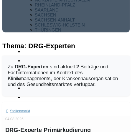
RHEINLAND-PFALZ
SAARLAND
SACHSEN
SACHSEN-ANHALT
SCHLESWIG-HOLSTEIN
THÜRINGEN
Thema:
DRG-Experten
Zu
DRG-Experten
sind aktuell
2
Beiträge und
Fachinformationen im Kontext des
Klinikmanagements, der Krankenhausorganisation
und des Gesundheitsmarktes verfügbar.
Stellenmarkt
04.08.2026
DRG-Experte Primärkodierung