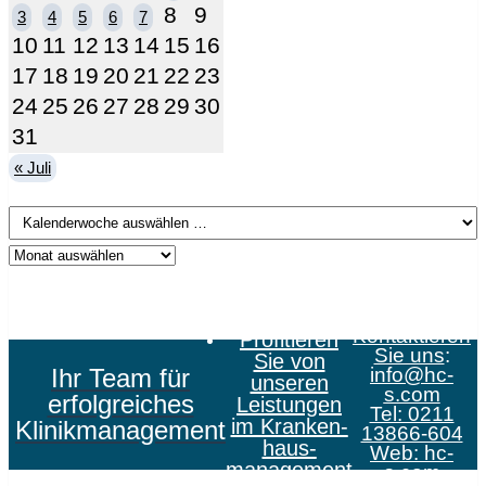
8
9
3
4
5
6
7
10
11
12
13
14
15
16
17
18
19
20
21
22
23
24
25
26
27
28
29
30
31
« Juli
Kontaktieren
Profitieren
Sie uns
:
Sie von
Ihr Team für
info@hc-
unseren
s.com
erfolgreiches
Leistungen
Tel: 0211
im Kranken­
Klinikmanagement
13866-604
haus­
Web:
hc-
management
s.com