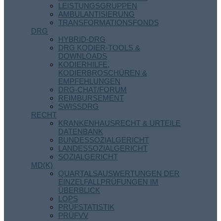
LEISTUNGSGRUPPEN
AMBULANTISIERUNG
TRANSFORMATIONSFONDS
DRG
HYBRID-DRG
DRG KODIER-TOOLS &
DOWNLOADS
KODIERHILFE,
KODIERBROSCHÜREN &
EMPFEHLUNGEN
DRG-CHAT/FORUM
REIMBURSEMENT
SWISSDRG
RECHT
KRANKENHAUSRECHT & URTEILE
DATENBANK
BUNDESSOZIALGERICHT
LANDESSOZIALGERICHT
SOZIALGERICHT
MD(K)
QUARTALSAUSWERTUNGEN DER
EINZELFALLPRÜFUNGEN IM
ÜBERBLICK
LOPS
PRÜFSTATISTIK
PRÜFVV