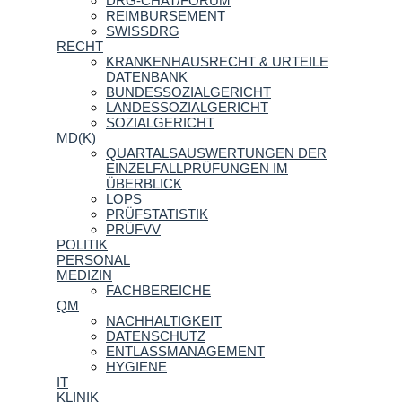
DRG-CHAT/FORUM
REIMBURSEMENT
SWISSDRG
RECHT
KRANKENHAUSRECHT & URTEILE
DATENBANK
BUNDESSOZIALGERICHT
LANDESSOZIALGERICHT
SOZIALGERICHT
MD(K)
QUARTALSAUSWERTUNGEN DER
EINZELFALLPRÜFUNGEN IM
ÜBERBLICK
LOPS
PRÜFSTATISTIK
PRÜFVV
POLITIK
PERSONAL
MEDIZIN
FACHBEREICHE
QM
NACHHALTIGKEIT
DATENSCHUTZ
ENTLASSMANAGEMENT
HYGIENE
IT
KLINIK