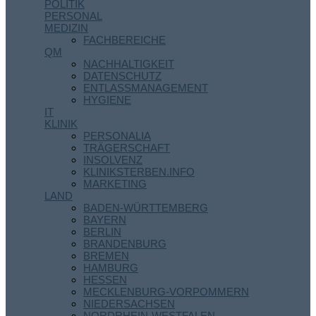
POLITIK
PERSONAL
MEDIZIN
FACHBEREICHE
QM
NACHHALTIGKEIT
DATENSCHUTZ
ENTLASSMANAGEMENT
HYGIENE
IT
KLINIK
PERSONALIA
TRÄGERSCHAFT
INSOLVENZ
KLINIKSTERBEN.INFO
MARKETING
LAND
BADEN-WÜRTTEMBERG
BAYERN
BERLIN
BRANDENBURG
BREMEN
HAMBURG
HESSEN
MECKLENBURG-VORPOMMERN
NIEDERSACHSEN
NORDRHEIN-WESTFALEN