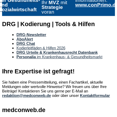
der Gesundheits-
Informationen:
Ihr
MVZ
mit
und
www.conPrimo.d
Strategie
Sozialwirtschaft
voran
DRG | Kodierung | Tools & Hilfen
DRG-Newsletter
AboAlert
DRG Chat
Kodierleitfäden & Hilfen 2026
DRG Urteile & Krankenhausrecht Datenbank
Personalia
im Krankenhaus- & Gesundheitsmarkt
Ihre Expertise ist gefragt!
Sie haben eine Pressemitteilung, einen Fachartikel, aktuelle
Meldungen oder wertvolle Hinweise? Wir freuen uns über Ihre
Beiträge! Kontaktieren Sie uns gerne per E-Mail an
redaktion@medconweb.de
oder über unser
Kontaktformular
medconweb.de