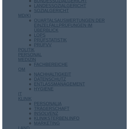
BUNDESSOZIALGERICHT
LANDESSOZIALGERICHT
SOZIALGERICHT
MD(K)
QUARTALSAUSWERTUNGEN DER
EINZELFALLPRÜFUNGEN IM
ÜBERBLICK
LOPS
PRÜFSTATISTIK
PRÜFVV
POLITIK
PERSONAL
MEDIZIN
FACHBEREICHE
QM
NACHHALTIGKEIT
DATENSCHUTZ
ENTLASSMANAGEMENT
HYGIENE
IT
KLINIK
PERSONALIA
TRÄGERSCHAFT
INSOLVENZ
KLINIKSTERBEN.INFO
MARKETING
LAND