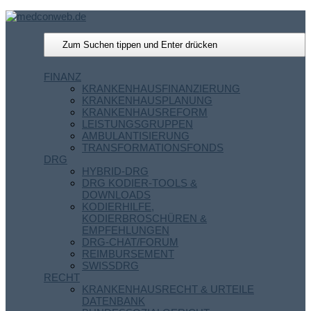
FINANZ
KRANKENHAUSFINANZIERUNG
KRANKENHAUSPLANUNG
KRANKENHAUSREFORM
LEISTUNGSGRUPPEN
AMBULANTISIERUNG
TRANSFORMATIONSFONDS
DRG
HYBRID-DRG
DRG KODIER-TOOLS &
DOWNLOADS
KODIERHILFE,
KODIERBROSCHÜREN &
EMPFEHLUNGEN
DRG-CHAT/FORUM
REIMBURSEMENT
SWISSDRG
RECHT
KRANKENHAUSRECHT & URTEILE
DATENBANK