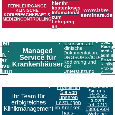
hier Ihr
FERNLEHRGÄNGE
kostenloses
www.bbw-
KLINISCHE
Infomaterial
KODIERFACHKRAFT &
seminare.de
zum
MEDIZINCONTROLLING
Lehrgang
an
Speziali
Zeit
fokussiert auf
Reorga
klinische
Managed
med.-
Dokumentation,
in.
admini
Service für
DRG-/OPS-/ICD-
er
Prozes
Kodierung und
Krankenhäuser
Klinike
tive
KIS-
Praxen
tung
Unterstützung
Kranke
Kontaktieren
Profitieren
Sie uns
:
Sie von
Ihr Team für
info@hc-
unseren
s.com
erfolgreiches
Leistungen
Tel: 0211
im Kranken­
Klinikmanagement
13866-604
haus­
Web:
hc-