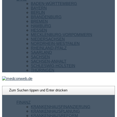
BADEN-WÜRTTEMBERG
BAYERN
BERLIN
BRANDENBURG
BREMEN
HAMBURG
HESSEN
MECKLENBURG-VORPOMMERN
NIEDERSACHSEN
NORDRHEIN-WESTFALEN
RHEINLAND-PFALZ
SAARLAND
SACHSEN
SACHSEN-ANHALT
SCHLESWIG-HOLSTEIN
THÜRINGEN
FINANZ
KRANKENHAUSFINANZIERUNG
KRANKENHAUSPLANUNG
KRANKENHAUSREFORM