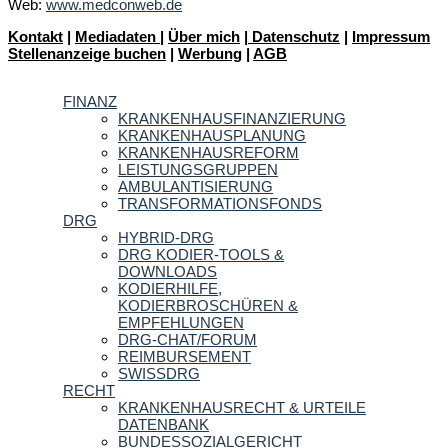
Web:
www.medconweb.de
Kontakt
|
Mediadaten
|
Über mich
|
Datenschutz
|
Impressum
Stellenanzeige buchen
|
Werbung
|
AGB
FINANZ
KRANKENHAUSFINANZIERUNG
KRANKENHAUSPLANUNG
KRANKENHAUSREFORM
LEISTUNGSGRUPPEN
AMBULANTISIERUNG
TRANSFORMATIONSFONDS
DRG
HYBRID-DRG
DRG KODIER-TOOLS &
DOWNLOADS
KODIERHILFE,
KODIERBROSCHÜREN &
EMPFEHLUNGEN
DRG-CHAT/FORUM
REIMBURSEMENT
SWISSDRG
RECHT
KRANKENHAUSRECHT & URTEILE
DATENBANK
BUNDESSOZIALGERICHT