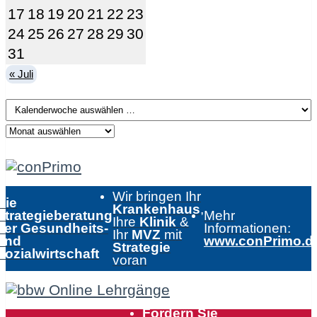
17
18
19
20
21
22
23
24
25
26
27
28
29
30
31
« Juli
Wir bringen Ihr
Die
Krankenhaus
,
Strategieberatung
Mehr
Ihre
Klinik
&
der Gesundheits-
Informationen:
Ihr
MVZ
mit
und
www.conPrimo.d
Strategie
Sozialwirtschaft
voran
Fordern Sie