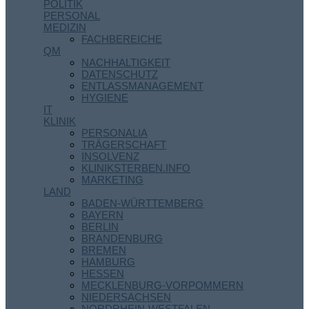
POLITIK
PERSONAL
MEDIZIN
FACHBEREICHE
QM
NACHHALTIGKEIT
DATENSCHUTZ
ENTLASSMANAGEMENT
HYGIENE
IT
KLINIK
PERSONALIA
TRÄGERSCHAFT
INSOLVENZ
KLINIKSTERBEN.INFO
MARKETING
LAND
BADEN-WÜRTTEMBERG
BAYERN
BERLIN
BRANDENBURG
BREMEN
HAMBURG
HESSEN
MECKLENBURG-VORPOMMERN
NIEDERSACHSEN
NORDRHEIN-WESTFALEN