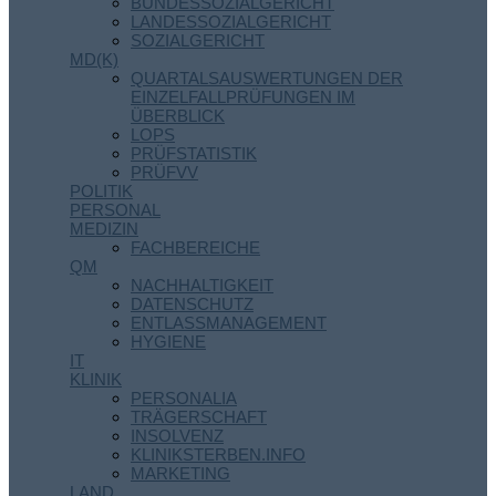
BUNDESSOZIALGERICHT
LANDESSOZIALGERICHT
SOZIALGERICHT
MD(K)
QUARTALSAUSWERTUNGEN DER
EINZELFALLPRÜFUNGEN IM
ÜBERBLICK
LOPS
PRÜFSTATISTIK
PRÜFVV
POLITIK
PERSONAL
MEDIZIN
FACHBEREICHE
QM
NACHHALTIGKEIT
DATENSCHUTZ
ENTLASSMANAGEMENT
HYGIENE
IT
KLINIK
PERSONALIA
TRÄGERSCHAFT
INSOLVENZ
KLINIKSTERBEN.INFO
MARKETING
LAND