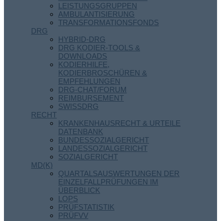
LEISTUNGSGRUPPEN
AMBULANTISIERUNG
TRANSFORMATIONSFONDS
DRG
HYBRID-DRG
DRG KODIER-TOOLS &
DOWNLOADS
KODIERHILFE,
KODIERBROSCHÜREN &
EMPFEHLUNGEN
DRG-CHAT/FORUM
REIMBURSEMENT
SWISSDRG
RECHT
KRANKENHAUSRECHT & URTEILE
DATENBANK
BUNDESSOZIALGERICHT
LANDESSOZIALGERICHT
SOZIALGERICHT
MD(K)
QUARTALSAUSWERTUNGEN DER
EINZELFALLPRÜFUNGEN IM
ÜBERBLICK
LOPS
PRÜFSTATISTIK
PRÜFVV