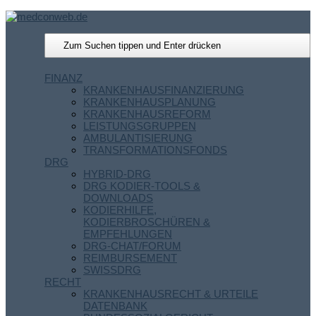
FINANZ
KRANKENHAUSFINANZIERUNG
KRANKENHAUSPLANUNG
KRANKENHAUSREFORM
LEISTUNGSGRUPPEN
AMBULANTISIERUNG
TRANSFORMATIONSFONDS
DRG
HYBRID-DRG
DRG KODIER-TOOLS &
DOWNLOADS
KODIERHILFE,
KODIERBROSCHÜREN &
EMPFEHLUNGEN
DRG-CHAT/FORUM
REIMBURSEMENT
SWISSDRG
RECHT
KRANKENHAUSRECHT & URTEILE
DATENBANK