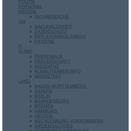
POLITIK
PERSONAL
MEDIZIN
FACHBEREICHE
QM
NACHHALTIGKEIT
DATENSCHUTZ
ENTLASSMANAGEMENT
HYGIENE
IT
KLINIK
PERSONALIA
TRÄGERSCHAFT
INSOLVENZ
KLINIKSTERBEN.INFO
MARKETING
LAND
BADEN-WÜRTTEMBERG
BAYERN
BERLIN
BRANDENBURG
BREMEN
HAMBURG
HESSEN
MECKLENBURG-VORPOMMERN
NIEDERSACHSEN
NORDRHEIN-WESTFALEN