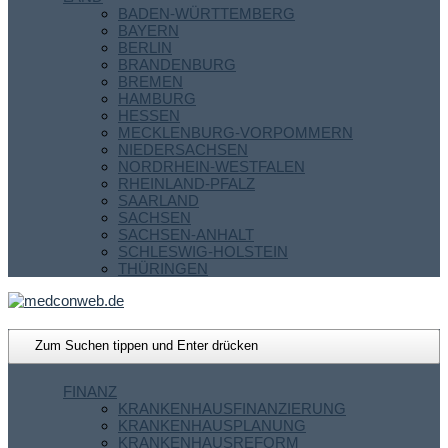
BADEN-WÜRTTEMBERG
BAYERN
BERLIN
BRANDENBURG
BREMEN
HAMBURG
HESSEN
MECKLENBURG-VORPOMMERN
NIEDERSACHSEN
NORDRHEIN-WESTFALEN
RHEINLAND-PFALZ
SAARLAND
SACHSEN
SACHSEN-ANHALT
SCHLESWIG-HOLSTEIN
THÜRINGEN
FINANZ
KRANKENHAUSFINANZIERUNG
KRANKENHAUSPLANUNG
KRANKENHAUSREFORM