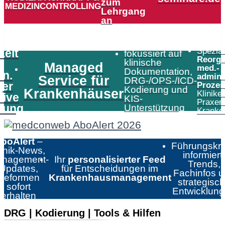
zum
MEDIZINCONTROLLING
Lehrgang
an
Speziali
Zeit
fokussiert auf
Reorga
klinische
Managed
med.-
Dokumentation,
in.
admini
Service für
DRG-/OPS-/ICD-
er
Prozes
Kodierung und
Krankenhäuser
Klinike
tive
KIS-
Praxen
tung
Unterstützung
Kranke
boAlert
–
Führungskrä
linik-News,
informiert:
nagement-
Ihr
personalisierter Feed
Trends,
Updates,
für Entscheidungen im
Fachinfos 
Reformen
Krankenhausmanagement
strategisc
sofort
Entwicklun
erhalten
DRG | Kodierung | Tools & Hilfen