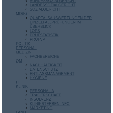
BUNDESSOZIALGERICHT
LANDESSOZIALGERICHT
SOZIALGERICHT
MD(K)
QUARTALSAUSWERTUNGEN DER
EINZELFALLPRÜFUNGEN IM
ÜBERBLICK
LOPS
PRÜFSTATISTIK
PRÜFVV
POLITIK
PERSONAL
MEDIZIN
FACHBEREICHE
QM
NACHHALTIGKEIT
DATENSCHUTZ
ENTLASSMANAGEMENT
HYGIENE
IT
KLINIK
PERSONALIA
TRÄGERSCHAFT
INSOLVENZ
KLINIKSTERBEN.INFO
MARKETING
LAND