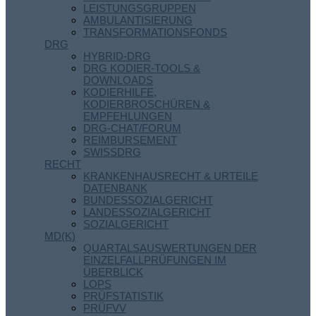
LEISTUNGSGRUPPEN
AMBULANTISIERUNG
TRANSFORMATIONSFONDS
DRG
HYBRID-DRG
DRG KODIER-TOOLS &
DOWNLOADS
KODIERHILFE,
KODIERBROSCHÜREN &
EMPFEHLUNGEN
DRG-CHAT/FORUM
REIMBURSEMENT
SWISSDRG
RECHT
KRANKENHAUSRECHT & URTEILE
DATENBANK
BUNDESSOZIALGERICHT
LANDESSOZIALGERICHT
SOZIALGERICHT
MD(K)
QUARTALSAUSWERTUNGEN DER
EINZELFALLPRÜFUNGEN IM
ÜBERBLICK
LOPS
PRÜFSTATISTIK
PRÜFVV