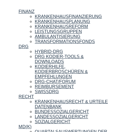
FINANZ
KRANKENHAUSFINANZIERUNG
KRANKENHAUSPLANUNG
KRANKENHAUSREFORM
LEISTUNGSGRUPPEN
AMBULANTISIERUNG
TRANSFORMATIONSFONDS
DRG
HYBRID-DRG
DRG KODIER-TOOLS &
DOWNLOADS
KODIERHILFE,
KODIERBROSCHÜREN &
EMPFEHLUNGEN
DRG-CHAT/FORUM
REIMBURSEMENT
SWISSDRG
RECHT
KRANKENHAUSRECHT & URTEILE
DATENBANK
BUNDESSOZIALGERICHT
LANDESSOZIALGERICHT
SOZIALGERICHT
MD(K)
QUARTALSAUSWERTUNGEN DER