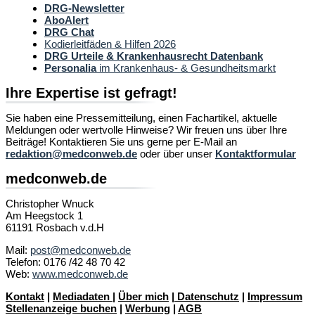
DRG-Newsletter
AboAlert
DRG Chat
Kodierleitfäden & Hilfen 2026
DRG Urteile & Krankenhausrecht Datenbank
Personalia
im Krankenhaus- & Gesundheitsmarkt
Ihre Expertise ist gefragt!
Sie haben eine Pressemitteilung, einen Fachartikel, aktuelle
Meldungen oder wertvolle Hinweise? Wir freuen uns über Ihre
Beiträge! Kontaktieren Sie uns gerne per E-Mail an
redaktion@medconweb.de
oder über unser
Kontaktformular
medconweb.de
Christopher Wnuck
Am Heegstock 1
61191 Rosbach v.d.H
Mail:
post@medconweb.de
Telefon: 0176 /42 48 70 42
Web:
www.medconweb.de
Kontakt
|
Mediadaten
|
Über mich
|
Datenschutz
|
Impressum
Stellenanzeige buchen
|
Werbung
|
AGB