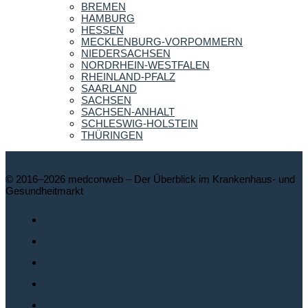
BREMEN
HAMBURG
HESSEN
MECKLENBURG-VORPOMMERN
NIEDERSACHSEN
NORDRHEIN-WESTFALEN
RHEINLAND-PFALZ
SAARLAND
SACHSEN
SACHSEN-ANHALT
SCHLESWIG-HOLSTEIN
THÜRINGEN
© 2016–2026 medconweb – Der Überblick im Krankenhaus- und
Gesundheitmarkt