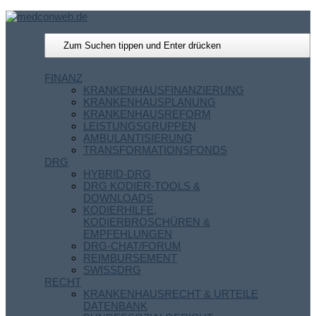
FINANZ
KRANKENHAUSFINANZIERUNG
KRANKENHAUSPLANUNG
KRANKENHAUSREFORM
LEISTUNGSGRUPPEN
AMBULANTISIERUNG
TRANSFORMATIONSFONDS
DRG
HYBRID-DRG
DRG KODIER-TOOLS &
DOWNLOADS
KODIERHILFE,
KODIERBROSCHÜREN &
EMPFEHLUNGEN
DRG-CHAT/FORUM
REIMBURSEMENT
SWISSDRG
RECHT
KRANKENHAUSRECHT & URTEILE
DATENBANK