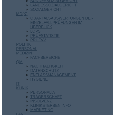
BUNDESSOZIALGERICHT
LANDESSOZIALGERICHT
SOZIALGERICHT
MD(K)
QUARTALSAUSWERTUNGEN DER
EINZELFALLPRÜFUNGEN IM
ÜBERBLICK
LOPS
PRÜFSTATISTIK
PRÜFVV
POLITIK
PERSONAL
MEDIZIN
FACHBEREICHE
QM
NACHHALTIGKEIT
DATENSCHUTZ
ENTLASSMANAGEMENT
HYGIENE
IT
KLINIK
PERSONALIA
TRÄGERSCHAFT
INSOLVENZ
KLINIKSTERBEN.INFO
MARKETING
LAND