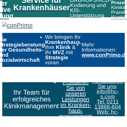
Service für
DRG-/OPS-/ICD-
er
Prozes
Kodierung und
Krankenhäuser
Klinike
tive
KIS-
Praxen
tung
Unterstützung
Kranke
Wir bringen Ihr
Die
Krankenhaus
,
Strategieberatung
Mehr
Ihre
Klinik
&
der Gesundheits-
Informationen:
Ihr
MVZ
mit
und
www.conPrimo.d
Strategie
Sozialwirtschaft
voran
Kontaktieren
Profitieren
Sie uns
:
Sie von
Ihr Team für
info@hc-
unseren
s.com
erfolgreiches
Leistungen
Tel: 0211
im Kranken­
Klinikmanagement
13866-604
haus­
Web:
hc-
management
s.com