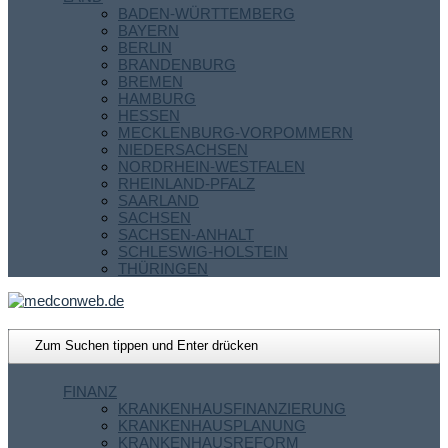
BADEN-WÜRTTEMBERG
BAYERN
BERLIN
BRANDENBURG
BREMEN
HAMBURG
HESSEN
MECKLENBURG-VORPOMMERN
NIEDERSACHSEN
NORDRHEIN-WESTFALEN
RHEINLAND-PFALZ
SAARLAND
SACHSEN
SACHSEN-ANHALT
SCHLESWIG-HOLSTEIN
THÜRINGEN
FINANZ
KRANKENHAUSFINANZIERUNG
KRANKENHAUSPLANUNG
KRANKENHAUSREFORM