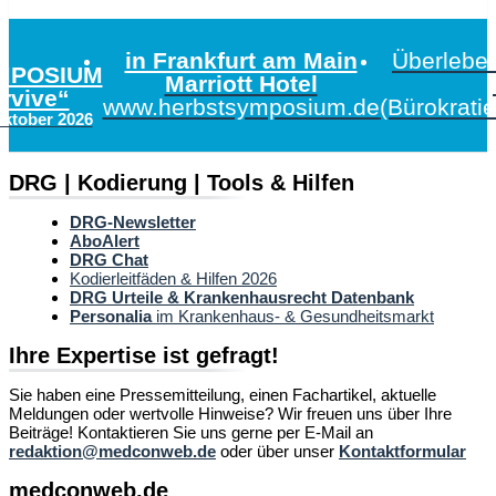
in Frankfurt am Main
Überleben
MPOSIUM
Marriott Hotel
urvive“
www.herbstsymposium.de
(Bürokrati
Oktober 2026
DRG | Kodierung | Tools & Hilfen
DRG-Newsletter
AboAlert
DRG Chat
Kodierleitfäden & Hilfen 2026
DRG Urteile & Krankenhausrecht Datenbank
Personalia
im Krankenhaus- & Gesundheitsmarkt
Ihre Expertise ist gefragt!
Sie haben eine Pressemitteilung, einen Fachartikel, aktuelle
Meldungen oder wertvolle Hinweise? Wir freuen uns über Ihre
Beiträge! Kontaktieren Sie uns gerne per E-Mail an
redaktion@medconweb.de
oder über unser
Kontaktformular
medconweb.de