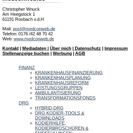
Christopher Wnuck
Am Heegstock 1
61191 Rosbach v.d.H
Mail:
post@medconweb.de
Telefon: 0176 /42 48 70 42
Web:
www.medconweb.de
Kontakt
|
Mediadaten
|
Über mich
|
Datenschutz
|
Impressum
Stellenanzeige buchen
|
Werbung
|
AGB
FINANZ
KRANKENHAUSFINANZIERUNG
KRANKENHAUSPLANUNG
KRANKENHAUSREFORM
LEISTUNGSGRUPPEN
AMBULANTISIERUNG
TRANSFORMATIONSFONDS
DRG
HYBRID-DRG
DRG KODIER-TOOLS &
DOWNLOADS
KODIERHILFE,
KODIERBROSCHÜREN &