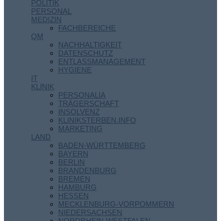
POLITIK
PERSONAL
MEDIZIN
FACHBEREICHE
QM
NACHHALTIGKEIT
DATENSCHUTZ
ENTLASSMANAGEMENT
HYGIENE
IT
KLINIK
PERSONALIA
TRÄGERSCHAFT
INSOLVENZ
KLINIKSTERBEN.INFO
MARKETING
LAND
BADEN-WÜRTTEMBERG
BAYERN
BERLIN
BRANDENBURG
BREMEN
HAMBURG
HESSEN
MECKLENBURG-VORPOMMERN
NIEDERSACHSEN
NORDRHEIN-WESTFALEN