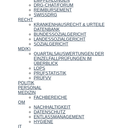
EMPFEHLUNGEN
DRG-CHAT/FORUM
REIMBURSEMENT
SWISSDRG
RECHT
KRANKENHAUSRECHT & URTEILE
DATENBANK
BUNDESSOZIALGERICHT
LANDESSOZIALGERICHT
SOZIALGERICHT
MD(K)
QUARTALSAUSWERTUNGEN DER
EINZELFALLPRÜFUNGEN IM
ÜBERBLICK
LOPS
PRÜFSTATISTIK
PRÜFVV
POLITIK
PERSONAL
MEDIZIN
FACHBEREICHE
QM
NACHHALTIGKEIT
DATENSCHUTZ
ENTLASSMANAGEMENT
HYGIENE
IT