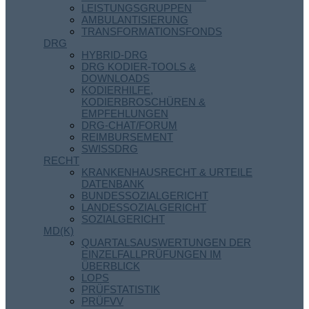
LEISTUNGSGRUPPEN
AMBULANTISIERUNG
TRANSFORMATIONSFONDS
DRG
HYBRID-DRG
DRG KODIER-TOOLS &
DOWNLOADS
KODIERHILFE,
KODIERBROSCHÜREN &
EMPFEHLUNGEN
DRG-CHAT/FORUM
REIMBURSEMENT
SWISSDRG
RECHT
KRANKENHAUSRECHT & URTEILE
DATENBANK
BUNDESSOZIALGERICHT
LANDESSOZIALGERICHT
SOZIALGERICHT
MD(K)
QUARTALSAUSWERTUNGEN DER
EINZELFALLPRÜFUNGEN IM
ÜBERBLICK
LOPS
PRÜFSTATISTIK
PRÜFVV