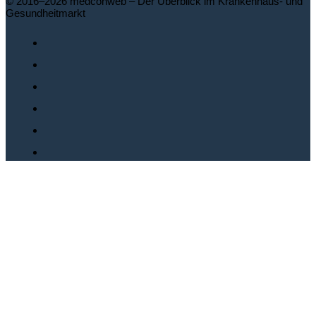
© 2016–2026 medconweb – Der Überblick im Krankenhaus- und
Gesundheitmarkt