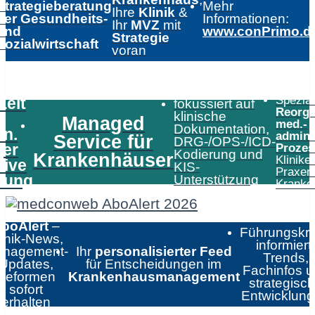
Strategieberatung
Mehr
Ihre
Klinik
&
der Gesundheits-
Informationen:
Ihr
MVZ
mit
und
www.conPrimo.d
Strategie
Sozialwirtschaft
voran
Speziali
Zeit
fokussiert auf
Reorga
klinische
Managed
med.-
Dokumentation,
in.
admini
Service für
DRG-/OPS-/ICD-
er
Prozes
Kodierung und
Krankenhäuser
Klinike
tive
KIS-
Praxen
tung
Unterstützung
Kranke
boAlert
–
Führungskrä
linik-News,
informiert:
nagement-
Ihr
personalisierter Feed
Trends,
Updates,
für Entscheidungen im
Fachinfos 
Reformen
Krankenhausmanagement
strategisc
sofort
Entwicklun
erhalten