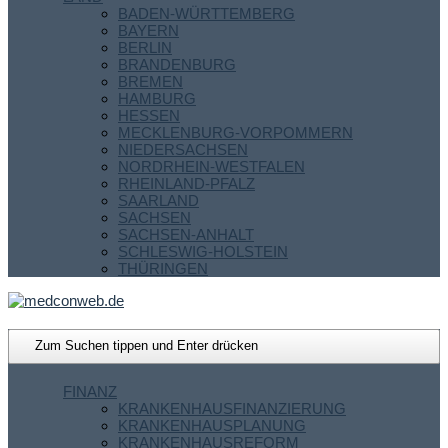
BADEN-WÜRTTEMBERG
BAYERN
BERLIN
BRANDENBURG
BREMEN
HAMBURG
HESSEN
MECKLENBURG-VORPOMMERN
NIEDERSACHSEN
NORDRHEIN-WESTFALEN
RHEINLAND-PFALZ
SAARLAND
SACHSEN
SACHSEN-ANHALT
SCHLESWIG-HOLSTEIN
THÜRINGEN
FINANZ
KRANKENHAUSFINANZIERUNG
KRANKENHAUSPLANUNG
KRANKENHAUSREFORM