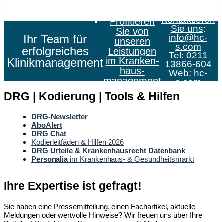
Kontaktieren
Profitieren
Sie uns
:
Sie von
Ihr Team für
info@hc-
unseren
s.com
erfolgreiches
Leistungen
Tel: 0211
im Kranken­
Klinikmanagement
13866-604
haus­
Web:
hc-
management
s.com
DRG | Kodierung | Tools & Hilfen
DRG-Newsletter
AboAlert
DRG Chat
Kodierleitfäden & Hilfen 2026
DRG Urteile & Krankenhausrecht Datenbank
Personalia
im Krankenhaus- & Gesundheitsmarkt
Ihre Expertise ist gefragt!
Sie haben eine Pressemitteilung, einen Fachartikel, aktuelle
Meldungen oder wertvolle Hinweise? Wir freuen uns über Ihre