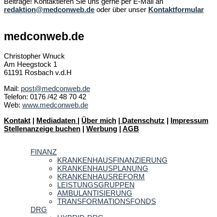
Beiträge! Kontaktieren Sie uns gerne per E-Mail an
redaktion@medconweb.de
oder über unser
Kontaktformular
medconweb.de
Christopher Wnuck
Am Heegstock 1
61191 Rosbach v.d.H
Mail:
post@medconweb.de
Telefon: 0176 /42 48 70 42
Web:
www.medconweb.de
Kontakt
|
Mediadaten
|
Über mich
|
Datenschutz
|
Impressum
Stellenanzeige buchen
|
Werbung
|
AGB
FINANZ
KRANKENHAUSFINANZIERUNG
KRANKENHAUSPLANUNG
KRANKENHAUSREFORM
LEISTUNGSGRUPPEN
AMBULANTISIERUNG
TRANSFORMATIONSFONDS
DRG