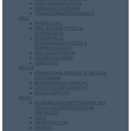
LEISTUNGSGRUPPEN
AMBULANTISIERUNG
TRANSFORMATIONSFONDS
DRG
HYBRID-DRG
DRG KODIER-TOOLS &
DOWNLOADS
KODIERHILFE,
KODIERBROSCHÜREN &
EMPFEHLUNGEN
DRG-CHAT/FORUM
REIMBURSEMENT
SWISSDRG
RECHT
KRANKENHAUSRECHT & URTEILE
DATENBANK
BUNDESSOZIALGERICHT
LANDESSOZIALGERICHT
SOZIALGERICHT
MD(K)
QUARTALSAUSWERTUNGEN DER
EINZELFALLPRÜFUNGEN IM
ÜBERBLICK
LOPS
PRÜFSTATISTIK
PRÜFVV