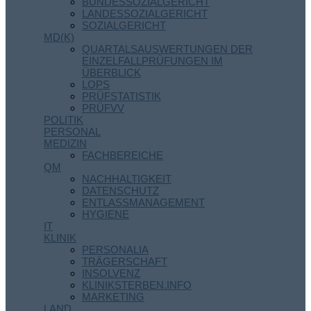
BUNDESSOZIALGERICHT
LANDESSOZIALGERICHT
SOZIALGERICHT
MD(K)
QUARTALSAUSWERTUNGEN DER
EINZELFALLPRÜFUNGEN IM
ÜBERBLICK
LOPS
PRÜFSTATISTIK
PRÜFVV
POLITIK
PERSONAL
MEDIZIN
FACHBEREICHE
QM
NACHHALTIGKEIT
DATENSCHUTZ
ENTLASSMANAGEMENT
HYGIENE
IT
KLINIK
PERSONALIA
TRÄGERSCHAFT
INSOLVENZ
KLINIKSTERBEN.INFO
MARKETING
LAND