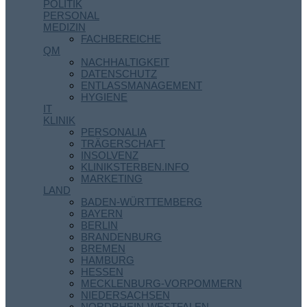
POLITIK
PERSONAL
MEDIZIN
FACHBEREICHE
QM
NACHHALTIGKEIT
DATENSCHUTZ
ENTLASSMANAGEMENT
HYGIENE
IT
KLINIK
PERSONALIA
TRÄGERSCHAFT
INSOLVENZ
KLINIKSTERBEN.INFO
MARKETING
LAND
BADEN-WÜRTTEMBERG
BAYERN
BERLIN
BRANDENBURG
BREMEN
HAMBURG
HESSEN
MECKLENBURG-VORPOMMERN
NIEDERSACHSEN
NORDRHEIN-WESTFALEN