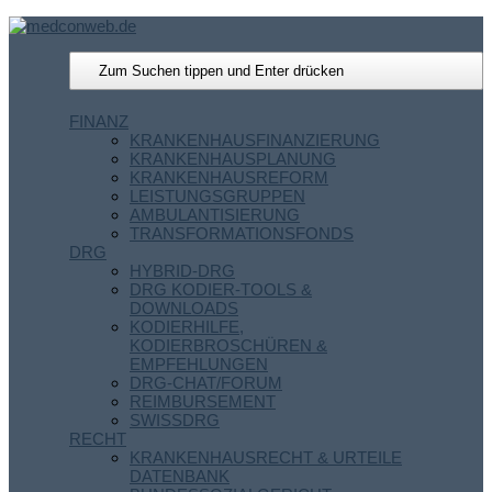
FINANZ
KRANKENHAUSFINANZIERUNG
KRANKENHAUSPLANUNG
KRANKENHAUSREFORM
LEISTUNGSGRUPPEN
AMBULANTISIERUNG
TRANSFORMATIONSFONDS
DRG
HYBRID-DRG
DRG KODIER-TOOLS &
DOWNLOADS
KODIERHILFE,
KODIERBROSCHÜREN &
EMPFEHLUNGEN
DRG-CHAT/FORUM
REIMBURSEMENT
SWISSDRG
RECHT
KRANKENHAUSRECHT & URTEILE
DATENBANK