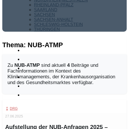
RHEINLAND-PFALZ
SAARLAND
SACHSEN
SACHSEN-ANHALT
SCHLESWIG-HOLSTEIN
THÜRINGEN
Thema:
NUB-ATMP
Zu
NUB-ATMP
sind aktuell
4
Beiträge und
Fachinformationen im Kontext des
Klinikmanagements, der Krankenhausorganisation
und des Gesundheitsmarktes verfügbar.
DRG
27.06.2025
Aufstellung der NUB-Anfragen 2025 –