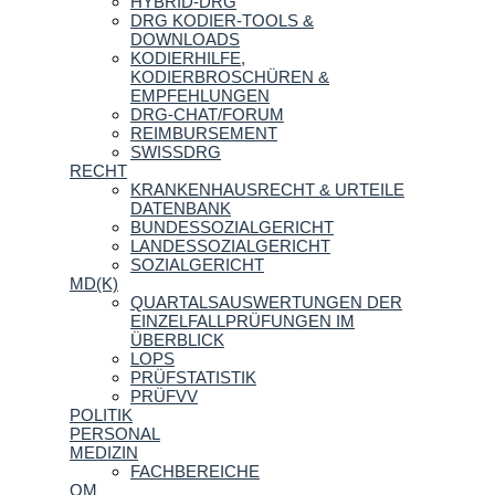
HYBRID-DRG
DRG KODIER-TOOLS &
DOWNLOADS
KODIERHILFE,
KODIERBROSCHÜREN &
EMPFEHLUNGEN
DRG-CHAT/FORUM
REIMBURSEMENT
SWISSDRG
RECHT
KRANKENHAUSRECHT & URTEILE
DATENBANK
BUNDESSOZIALGERICHT
LANDESSOZIALGERICHT
SOZIALGERICHT
MD(K)
QUARTALSAUSWERTUNGEN DER
EINZELFALLPRÜFUNGEN IM
ÜBERBLICK
LOPS
PRÜFSTATISTIK
PRÜFVV
POLITIK
PERSONAL
MEDIZIN
FACHBEREICHE
QM