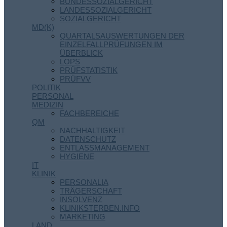
BUNDESSOZIALGERICHT
LANDESSOZIALGERICHT
SOZIALGERICHT
MD(K)
QUARTALSAUSWERTUNGEN DER
EINZELFALLPRÜFUNGEN IM
ÜBERBLICK
LOPS
PRÜFSTATISTIK
PRÜFVV
POLITIK
PERSONAL
MEDIZIN
FACHBEREICHE
QM
NACHHALTIGKEIT
DATENSCHUTZ
ENTLASSMANAGEMENT
HYGIENE
IT
KLINIK
PERSONALIA
TRÄGERSCHAFT
INSOLVENZ
KLINIKSTERBEN.INFO
MARKETING
LAND