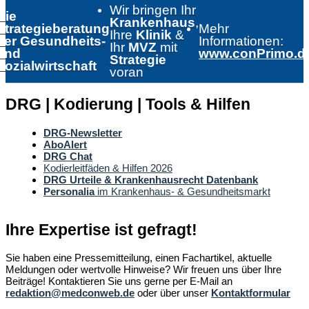
Wir bringen Ihr
Die
Krankenhaus
,
Strategieberatung
Mehr
Ihre
Klinik
&
der Gesundheits-
Informationen:
Ihr
MVZ
mit
und
www.conPrimo.d
Strategie
Sozialwirtschaft
voran
DRG | Kodierung | Tools & Hilfen
DRG-Newsletter
AboAlert
DRG Chat
Kodierleitfäden & Hilfen 2026
DRG Urteile & Krankenhausrecht Datenbank
Personalia
im Krankenhaus- & Gesundheitsmarkt
Ihre Expertise ist gefragt!
Sie haben eine Pressemitteilung, einen Fachartikel, aktuelle
Meldungen oder wertvolle Hinweise? Wir freuen uns über Ihre
Beiträge! Kontaktieren Sie uns gerne per E-Mail an
redaktion@medconweb.de
oder über unser
Kontaktformular