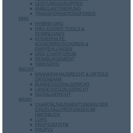
LEISTUNGSGRUPPEN
AMBULANTISIERUNG
TRANSFORMATIONSFONDS
DRG
HYBRID-DRG
DRG KODIER-TOOLS &
DOWNLOADS
KODIERHILFE,
KODIERBROSCHÜREN &
EMPFEHLUNGEN
DRG-CHAT/FORUM
REIMBURSEMENT
SWISSDRG
RECHT
KRANKENHAUSRECHT & URTEILE
DATENBANK
BUNDESSOZIALGERICHT
LANDESSOZIALGERICHT
SOZIALGERICHT
MD(K)
QUARTALSAUSWERTUNGEN DER
EINZELFALLPRÜFUNGEN IM
ÜBERBLICK
LOPS
PRÜFSTATISTIK
PRÜFVV