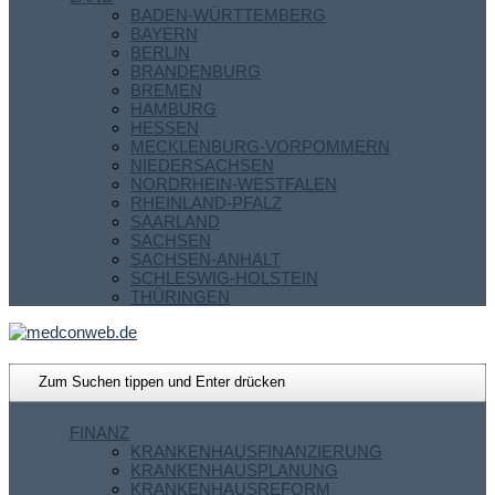
BADEN-WÜRTTEMBERG
BAYERN
BERLIN
BRANDENBURG
BREMEN
HAMBURG
HESSEN
MECKLENBURG-VORPOMMERN
NIEDERSACHSEN
NORDRHEIN-WESTFALEN
RHEINLAND-PFALZ
SAARLAND
SACHSEN
SACHSEN-ANHALT
SCHLESWIG-HOLSTEIN
THÜRINGEN
FINANZ
KRANKENHAUSFINANZIERUNG
KRANKENHAUSPLANUNG
KRANKENHAUSREFORM