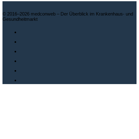
© 2016–2026 medconweb – Der Überblick im Krankenhaus- und
Gesundheitmarkt