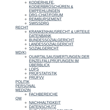
KODIERHILFE,
KODIERBROSCHÜREN &
EMPFEHLUNGEN
DRG-CHAT/FORUM
REIMBURSEMENT
SWISSDRG
RECHT
KRANKENHAUSRECHT & URTEILE
DATENBANK
BUNDESSOZIALGERICHT
LANDESSOZIALGERICHT
SOZIALGERICHT
MD(K)
QUARTALSAUSWERTUNGEN DER
EINZELFALLPRÜFUNGEN IM
ÜBERBLICK
LOPS
PRÜFSTATISTIK
PRÜFVV
POLITIK
PERSONAL
MEDIZIN
FACHBEREICHE
QM
NACHHALTIGKEIT
DATENSCHUTZ