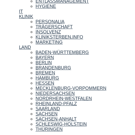
ENTLASSMANAGEMENT
HYGIENE
IT
KLINIK
PERSONALIA
TRÄGERSCHAFT
INSOLVENZ
KLINIKSTERBEN.INFO
MARKETING
LAND
BADEN-WÜRTTEMBERG
BAYERN
BERLIN
BRANDENBURG
BREMEN
HAMBURG
HESSEN
MECKLENBURG-VORPOMMERN
NIEDERSACHSEN
NORDRHEIN-WESTFALEN
RHEINLAND-PFALZ
SAARLAND
SACHSEN
SACHSEN-ANHALT
SCHLESWIG-HOLSTEIN
THÜRINGEN