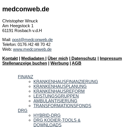
medconweb.de
Christopher Wnuck
Am Heegstock 1
61191 Rosbach v.d.H
Mail:
post@medconweb.de
Telefon: 0176 /42 48 70 42
Web:
www.medconweb.de
Kontakt
|
Mediadaten
|
Über mich
|
Datenschutz
|
Impressum
Stellenanzeige buchen
|
Werbung
|
AGB
FINANZ
KRANKENHAUSFINANZIERUNG
KRANKENHAUSPLANUNG
KRANKENHAUSREFORM
LEISTUNGSGRUPPEN
AMBULANTISIERUNG
TRANSFORMATIONSFONDS
DRG
HYBRID-DRG
DRG KODIER-TOOLS &
DOWNLOADS