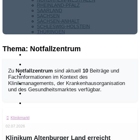
RHEINLAND-PFALZ
SAARLAND
SACHSEN
SACHSEN-ANHALT
SCHLESWIG-HOLSTEIN
THÜRINGEN
Thema:
Notfallzentrum
Zu
Notfallzentrum
sind aktuell
10
Beiträge und
Fachinformationen im Kontext des
Klinikmanagements, der Krankenhausorganisation
und des Gesundheitsmarktes verfügbar.
Klinikmarkt
02.07.2026
Klinikum Altenburger Land erreicht