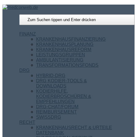
FINANZ
KRANKENHAUSFINANZIERUNG
KRANKENHAUSPLANUNG
KRANKENHAUSREFORM
LEISTUNGSGRUPPEN
AMBULANTISIERUNG
TRANSFORMATIONSFONDS
DRG
HYBRID-DRG
DRG KODIER-TOOLS &
DOWNLOADS
KODIERHILFE,
KODIERBROSCHÜREN &
EMPFEHLUNGEN
DRG-CHAT/FORUM
REIMBURSEMENT
SWISSDRG
RECHT
KRANKENHAUSRECHT & URTEILE
DATENBANK