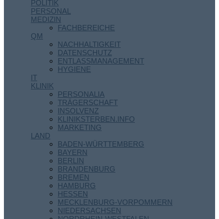
POLITIK
PERSONAL
MEDIZIN
FACHBEREICHE
QM
NACHHALTIGKEIT
DATENSCHUTZ
ENTLASSMANAGEMENT
HYGIENE
IT
KLINIK
PERSONALIA
TRÄGERSCHAFT
INSOLVENZ
KLINIKSTERBEN.INFO
MARKETING
LAND
BADEN-WÜRTTEMBERG
BAYERN
BERLIN
BRANDENBURG
BREMEN
HAMBURG
HESSEN
MECKLENBURG-VORPOMMERN
NIEDERSACHSEN
NORDRHEIN-WESTFALEN