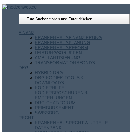
FINANZ
KRANKENHAUSFINANZIERUNG
KRANKENHAUSPLANUNG
KRANKENHAUSREFORM
LEISTUNGSGRUPPEN
AMBULANTISIERUNG
TRANSFORMATIONSFONDS
DRG
HYBRID-DRG
DRG KODIER-TOOLS &
DOWNLOADS
KODIERHILFE,
KODIERBROSCHÜREN &
EMPFEHLUNGEN
DRG-CHAT/FORUM
REIMBURSEMENT
SWISSDRG
RECHT
KRANKENHAUSRECHT & URTEILE
DATENBANK