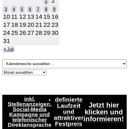
2
1
3
4
5
6
7
8
9
10
11
12
13
14
15
16
17
18
19
20
21
22
23
24
25
26
27
28
29
30
31
« Juli
inkl.
definierte
Stellenanzeigen,
Jetzt hier
Laufzeit
Social-Media
klicken und
und
Kampagne und
attraktiver
informieren!
telefonischer
Festpreis
Direktansprache