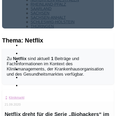
RHEINLAND-PFALZ
SAARLAND
SACHSEN
SACHSEN-ANHALT
SCHLESWIG-HOLSTEIN
THÜRINGEN
Thema:
Netflix
Zu
Netflix
sind aktuell
1
Beiträge und
Fachinformationen im Kontext des
Klinikmanagements, der Krankenhausorganisation
und des Gesundheitsmarktes verfügbar.
Klinikmarkt
21.09.2020
Netflix dreht für die Serie „Biohackers“ im