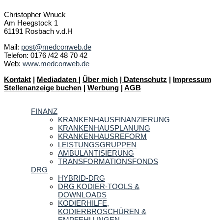
Christopher Wnuck
Am Heegstock 1
61191 Rosbach v.d.H
Mail:
post@medconweb.de
Telefon: 0176 /42 48 70 42
Web:
www.medconweb.de
Kontakt
|
Mediadaten
|
Über mich
|
Datenschutz
|
Impressum
Stellenanzeige buchen
|
Werbung
|
AGB
FINANZ
KRANKENHAUSFINANZIERUNG
KRANKENHAUSPLANUNG
KRANKENHAUSREFORM
LEISTUNGSGRUPPEN
AMBULANTISIERUNG
TRANSFORMATIONSFONDS
DRG
HYBRID-DRG
DRG KODIER-TOOLS &
DOWNLOADS
KODIERHILFE,
KODIERBROSCHÜREN &
EMPFEHLUNGEN