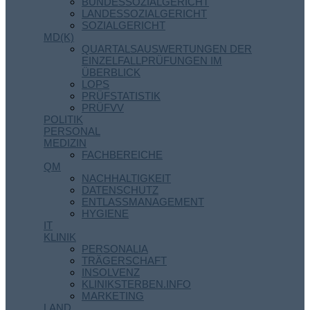
BUNDESSOZIALGERICHT
LANDESSOZIALGERICHT
SOZIALGERICHT
MD(K)
QUARTALSAUSWERTUNGEN DER
EINZELFALLPRÜFUNGEN IM
ÜBERBLICK
LOPS
PRÜFSTATISTIK
PRÜFVV
POLITIK
PERSONAL
MEDIZIN
FACHBEREICHE
QM
NACHHALTIGKEIT
DATENSCHUTZ
ENTLASSMANAGEMENT
HYGIENE
IT
KLINIK
PERSONALIA
TRÄGERSCHAFT
INSOLVENZ
KLINIKSTERBEN.INFO
MARKETING
LAND