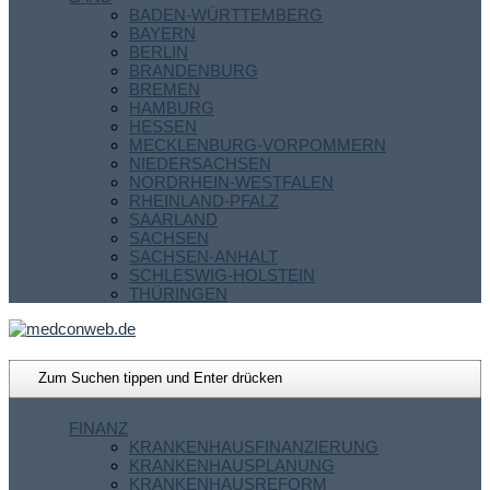
BADEN-WÜRTTEMBERG
BAYERN
BERLIN
BRANDENBURG
BREMEN
HAMBURG
HESSEN
MECKLENBURG-VORPOMMERN
NIEDERSACHSEN
NORDRHEIN-WESTFALEN
RHEINLAND-PFALZ
SAARLAND
SACHSEN
SACHSEN-ANHALT
SCHLESWIG-HOLSTEIN
THÜRINGEN
FINANZ
KRANKENHAUSFINANZIERUNG
KRANKENHAUSPLANUNG
KRANKENHAUSREFORM