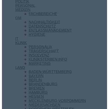
POLITIK
PERSONAL
MEDIZIN
FACHBEREICHE
QM
NACHHALTIGKEIT
DATENSCHUTZ
ENTLASSMANAGEMENT
HYGIENE
IT
KLINIK
PERSONALIA
TRÄGERSCHAFT
INSOLVENZ
KLINIKSTERBEN.INFO
MARKETING
LAND
BADEN-WÜRTTEMBERG
BAYERN
BERLIN
BRANDENBURG
BREMEN
HAMBURG
HESSEN
MECKLENBURG-VORPOMMERN
NIEDERSACHSEN
NORDRHEIN-WESTFALEN