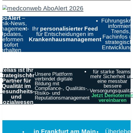
boAlert
–
Führungskrä
linik-News,
informiert:
nagement-
Ihr
personalisierter Feed
Trends,
Updates,
für Entscheidungen im
Fachinfos 
Reformen
Krankenhausmanagement
strategisc
sofort
Entwicklun
erhalten
Relias ist Ihr
für starke Teams,
Unsere Plattform
strategischer
mehr Sicherheit un
verbindet digitale
Partner für
eine messbar
Bildung mit
Qualität im
bessere
Compliance-, Qualitäts-,
Versorgungsqualität
Gesundheits-
Risiko- und
Jetzt Demotermi
und
Reputationsmanagement
vereinbaren
Sozialwesen
in Frankfurt am Main
Überleben