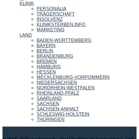
KLINIK
PERSONALIA
TRÄGERSCHAFT
INSOLVENZ
KLINIKSTERBEN.INFO
MARKETING
LAND
BADEN-WÜRTTEMBERG
BAYERN
BERLIN
BRANDENBURG
BREMEN
HAMBURG
HESSEN
MECKLENBURG-VORPOMMERN
NIEDERSACHSEN
NORDRHEIN-WESTFALEN
RHEINLAND-PFALZ
SAARLAND
SACHSEN
SACHSEN-ANHALT
SCHLESWIG-HOLSTEIN
THÜRINGEN