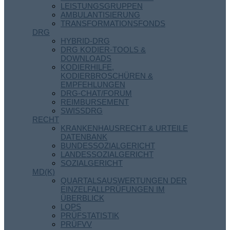
LEISTUNGSGRUPPEN
AMBULANTISIERUNG
TRANSFORMATIONSFONDS
DRG
HYBRID-DRG
DRG KODIER-TOOLS &
DOWNLOADS
KODIERHILFE,
KODIERBROSCHÜREN &
EMPFEHLUNGEN
DRG-CHAT/FORUM
REIMBURSEMENT
SWISSDRG
RECHT
KRANKENHAUSRECHT & URTEILE
DATENBANK
BUNDESSOZIALGERICHT
LANDESSOZIALGERICHT
SOZIALGERICHT
MD(K)
QUARTALSAUSWERTUNGEN DER
EINZELFALLPRÜFUNGEN IM
ÜBERBLICK
LOPS
PRÜFSTATISTIK
PRÜFVV