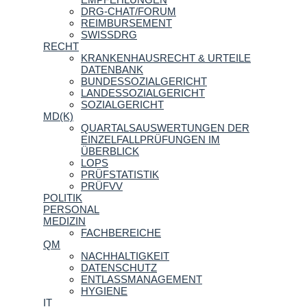
DRG-CHAT/FORUM
REIMBURSEMENT
SWISSDRG
RECHT
KRANKENHAUSRECHT & URTEILE
DATENBANK
BUNDESSOZIALGERICHT
LANDESSOZIALGERICHT
SOZIALGERICHT
MD(K)
QUARTALSAUSWERTUNGEN DER
EINZELFALLPRÜFUNGEN IM
ÜBERBLICK
LOPS
PRÜFSTATISTIK
PRÜFVV
POLITIK
PERSONAL
MEDIZIN
FACHBEREICHE
QM
NACHHALTIGKEIT
DATENSCHUTZ
ENTLASSMANAGEMENT
HYGIENE
IT