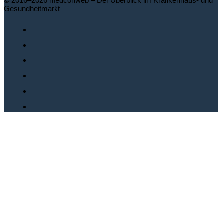
© 2016–2026 medconweb – Der Überblick im Krankenhaus- und
Gesundheitmarkt