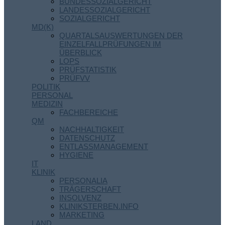
BUNDESSOZIALGERICHT
LANDESSOZIALGERICHT
SOZIALGERICHT
MD(K)
QUARTALSAUSWERTUNGEN DER
EINZELFALLPRÜFUNGEN IM
ÜBERBLICK
LOPS
PRÜFSTATISTIK
PRÜFVV
POLITIK
PERSONAL
MEDIZIN
FACHBEREICHE
QM
NACHHALTIGKEIT
DATENSCHUTZ
ENTLASSMANAGEMENT
HYGIENE
IT
KLINIK
PERSONALIA
TRÄGERSCHAFT
INSOLVENZ
KLINIKSTERBEN.INFO
MARKETING
LAND