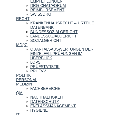
EMPFEHLUNGEN
DRG-CHAT/FORUM
REIMBURSEMENT
SWISSDRG
RECHT
KRANKENHAUSRECHT & URTEILE
DATENBANK
BUNDESSOZIALGERICHT
LANDESSOZIALGERICHT
SOZIALGERICHT
MD(K)
QUARTALSAUSWERTUNGEN DER
EINZELFALLPRÜFUNGEN IM
ÜBERBLICK
LOPS
PRÜFSTATISTIK
PRÜFVV
POLITIK
PERSONAL
MEDIZIN
FACHBEREICHE
QM
NACHHALTIGKEIT
DATENSCHUTZ
ENTLASSMANAGEMENT
HYGIENE
IT