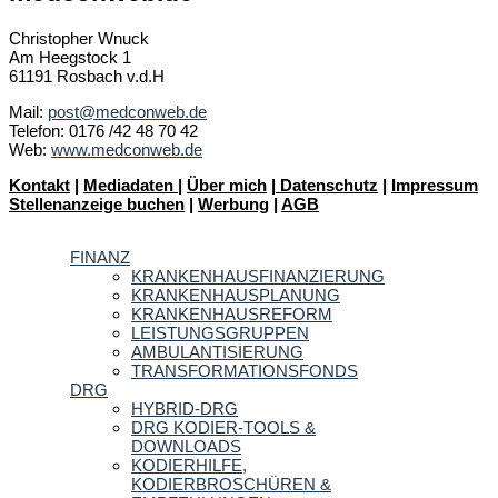
Christopher Wnuck
Am Heegstock 1
61191 Rosbach v.d.H
Mail:
post@medconweb.de
Telefon: 0176 /42 48 70 42
Web:
www.medconweb.de
Kontakt
|
Mediadaten
|
Über mich
|
Datenschutz
|
Impressum
Stellenanzeige buchen
|
Werbung
|
AGB
FINANZ
KRANKENHAUSFINANZIERUNG
KRANKENHAUSPLANUNG
KRANKENHAUSREFORM
LEISTUNGSGRUPPEN
AMBULANTISIERUNG
TRANSFORMATIONSFONDS
DRG
HYBRID-DRG
DRG KODIER-TOOLS &
DOWNLOADS
KODIERHILFE,
KODIERBROSCHÜREN &