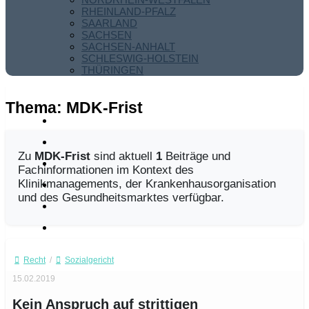
RHEINLAND-PFALZ
SAARLAND
SACHSEN
SACHSEN-ANHALT
SCHLESWIG-HOLSTEIN
THÜRINGEN
Thema:
MDK-Frist
Zu
MDK-Frist
sind aktuell
1
Beiträge und
Fachinformationen im Kontext des
Klinikmanagements, der Krankenhausorganisation
und des Gesundheitsmarktes verfügbar.
Recht
/
Sozialgericht
15.02.2019
Kein Anspruch auf strittigen