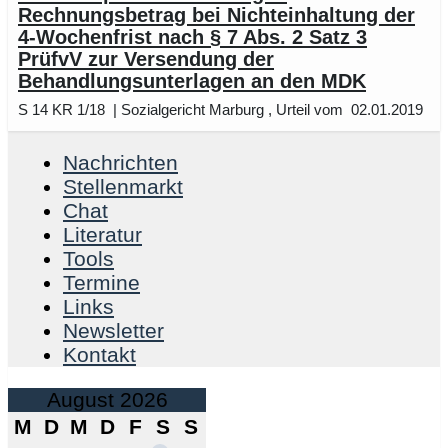
Rechnungsbetrag bei Nichteinhaltung der
4-Wochenfrist nach § 7 Abs. 2 Satz 3
PrüfvV zur Versendung der
Behandlungsunterlagen an den MDK
S 14 KR 1/18 | Sozialgericht Marburg , Urteil vom 02.01.2019
Nachrichten
Stellenmarkt
Chat
Literatur
Tools
Termine
Links
Newsletter
Kontakt
August 2026
M
D
M
D
F
S
S