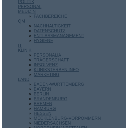
POLITIK
PERSONAL
MEDIZIN
FACHBEREICHE
QM
NACHHALTIGKEIT
DATENSCHUTZ
ENTLASSMANAGEMENT
HYGIENE
IT
KLINIK
PERSONALIA
TRÄGERSCHAFT
INSOLVENZ
KLINIKSTERBEN.INFO
MARKETING
LAND
BADEN-WÜRTTEMBERG
BAYERN
BERLIN
BRANDENBURG
BREMEN
HAMBURG
HESSEN
MECKLENBURG-VORPOMMERN
NIEDERSACHSEN
NORDRHEIN-WESTFALEN