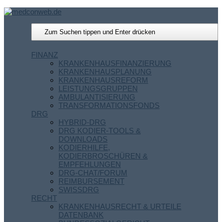
FINANZ
KRANKENHAUSFINANZIERUNG
KRANKENHAUSPLANUNG
KRANKENHAUSREFORM
LEISTUNGSGRUPPEN
AMBULANTISIERUNG
TRANSFORMATIONSFONDS
DRG
HYBRID-DRG
DRG KODIER-TOOLS &
DOWNLOADS
KODIERHILFE,
KODIERBROSCHÜREN &
EMPFEHLUNGEN
DRG-CHAT/FORUM
REIMBURSEMENT
SWISSDRG
RECHT
KRANKENHAUSRECHT & URTEILE
DATENBANK