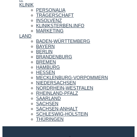
KLINIK
PERSONALIA
TRÄGERSCHAFT
INSOLVENZ
KLINIKSTERBEN.INFO
MARKETING
LAND
BADEN-WÜRTTEMBERG
BAYERN
BERLIN
BRANDENBURG
BREMEN
HAMBURG
HESSEN
MECKLENBURG-VORPOMMERN
NIEDERSACHSEN
NORDRHEIN-WESTFALEN
RHEINLAND-PFALZ
SAARLAND
SACHSEN
SACHSEN-ANHALT
SCHLESWIG-HOLSTEIN
THÜRINGEN