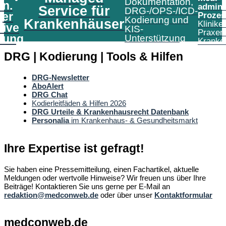
Dokumentation,
in.
admini
Service für
DRG-/OPS-/ICD-
er
Prozes
Kodierung und
Krankenhäuser
Klinike
tive
KIS-
Praxen
tung
Unterstützung
Kranke
DRG | Kodierung | Tools & Hilfen
DRG-Newsletter
AboAlert
DRG Chat
Kodierleitfäden & Hilfen 2026
DRG Urteile & Krankenhausrecht Datenbank
Personalia
im Krankenhaus- & Gesundheitsmarkt
Ihre Expertise ist gefragt!
Sie haben eine Pressemitteilung, einen Fachartikel, aktuelle
Meldungen oder wertvolle Hinweise? Wir freuen uns über Ihre
Beiträge! Kontaktieren Sie uns gerne per E-Mail an
redaktion@medconweb.de
oder über unser
Kontaktformular
medconweb.de