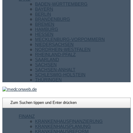
BADEN-WÜRTTEMBERG
BAYERN
BERLIN
BRANDENBURG
BREMEN
HAMBURG
HESSEN
MECKLENBURG-VORPOMMERN
NIEDERSACHSEN
NORDRHEIN-WESTFALEN
RHEINLAND-PFALZ
SAARLAND
SACHSEN
SACHSEN-ANHALT
SCHLESWIG-HOLSTEIN
THÜRINGEN
FINANZ
KRANKENHAUSFINANZIERUNG
KRANKENHAUSPLANUNG
KRANKENHAUSREFORM