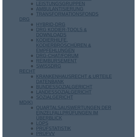
LEISTUNGSGRUPPEN
AMBULANTISIERUNG
TRANSFORMATIONSFONDS
DRG
HYBRID-DRG
DRG KODIER-TOOLS &
DOWNLOADS
KODIERHILFE,
KODIERBROSCHÜREN &
EMPFEHLUNGEN
DRG-CHAT/FORUM
REIMBURSEMENT
SWISSDRG
RECHT
KRANKENHAUSRECHT & URTEILE
DATENBANK
BUNDESSOZIALGERICHT
LANDESSOZIALGERICHT
SOZIALGERICHT
MD(K)
QUARTALSAUSWERTUNGEN DER
EINZELFALLPRÜFUNGEN IM
ÜBERBLICK
LOPS
PRÜFSTATISTIK
PRÜFVV