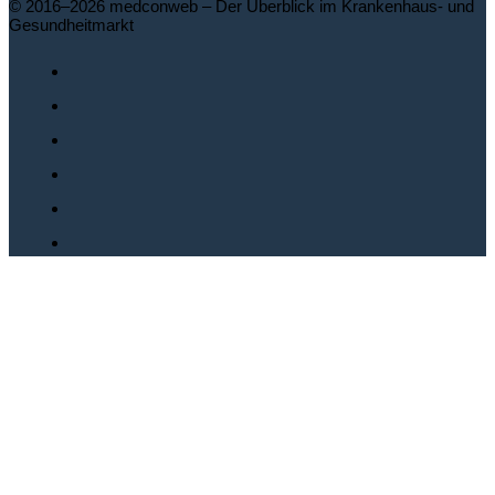
© 2016–2026 medconweb – Der Überblick im Krankenhaus- und
Gesundheitmarkt