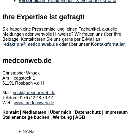
Personalia
im Krankenhaus- & Gesundheitsmarkt
Ihre Expertise ist gefragt!
Sie haben eine Pressemitteilung, einen Fachartikel, aktuelle
Meldungen oder wertvolle Hinweise? Wir freuen uns über Ihre
Beiträge! Kontaktieren Sie uns gerne per E-Mail an
redaktion@medconweb.de
oder über unser
Kontaktformular
medconweb.de
Christopher Wnuck
Am Heegstock 1
61191 Rosbach v.d.H
Mail:
post@medconweb.de
Telefon: 0176 /42 48 70 42
Web:
www.medconweb.de
Kontakt
|
Mediadaten
|
Über mich
|
Datenschutz
|
Impressum
Stellenanzeige buchen
|
Werbung
|
AGB
FINANZ