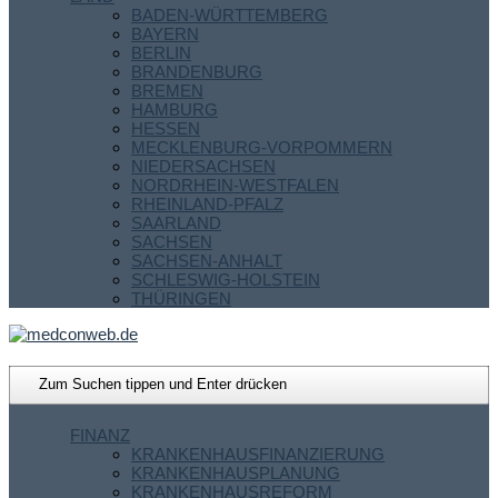
BADEN-WÜRTTEMBERG
BAYERN
BERLIN
BRANDENBURG
BREMEN
HAMBURG
HESSEN
MECKLENBURG-VORPOMMERN
NIEDERSACHSEN
NORDRHEIN-WESTFALEN
RHEINLAND-PFALZ
SAARLAND
SACHSEN
SACHSEN-ANHALT
SCHLESWIG-HOLSTEIN
THÜRINGEN
FINANZ
KRANKENHAUSFINANZIERUNG
KRANKENHAUSPLANUNG
KRANKENHAUSREFORM