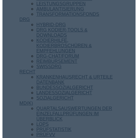
LEISTUNGSGRUPPEN
AMBULANTISIERUNG
TRANSFORMATIONSFONDS
DRG
HYBRID-DRG
DRG KODIER-TOOLS &
DOWNLOADS
KODIERHILFE,
KODIERBROSCHÜREN &
EMPFEHLUNGEN
DRG-CHAT/FORUM
REIMBURSEMENT
SWISSDRG
RECHT
KRANKENHAUSRECHT & URTEILE
DATENBANK
BUNDESSOZIALGERICHT
LANDESSOZIALGERICHT
SOZIALGERICHT
MD(K)
QUARTALSAUSWERTUNGEN DER
EINZELFALLPRÜFUNGEN IM
ÜBERBLICK
LOPS
PRÜFSTATISTIK
PRÜFVV