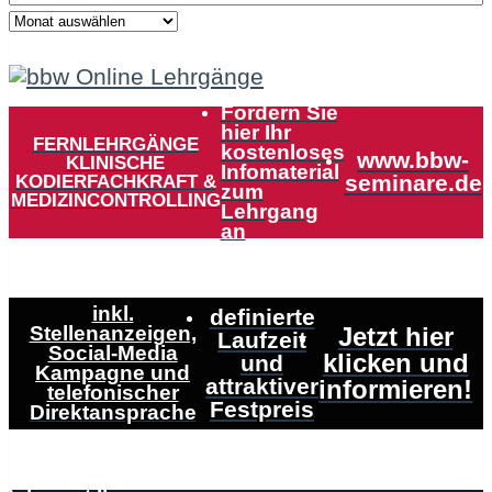
Fordern Sie
hier Ihr
FERNLEHRGÄNGE
kostenloses
www.bbw-
KLINISCHE
Infomaterial
KODIERFACHKRAFT &
seminare.de
zum
MEDIZINCONTROLLING
Lehrgang
an
inkl.
definierte
Stellenanzeigen,
Jetzt hier
Laufzeit
Social-Media
klicken und
und
Kampagne und
attraktiver
informieren!
telefonischer
Festpreis
Direktansprache