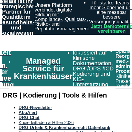
Relias ist Ihr
für starke Teams,
Unsere Plattform
strategischer
mehr Sicherheit un
verbindet digitale
Partner für
eine messbar
Bildung mit
Qualität im
bessere
Compliance-, Qualitäts-,
Versorgungsqualität
Gesundheits-
Risiko- und
Jetzt Demotermi
und
Reputationsmanagement
vereinbaren
Sozialwesen
Speziali
Zeit
fokussiert auf
Reorga
klinische
Managed
med.-
Dokumentation,
in.
admini
Service für
DRG-/OPS-/ICD-
er
Prozes
Kodierung und
Krankenhäuser
Klinike
tive
KIS-
Praxen
tung
Unterstützung
Kranke
DRG | Kodierung | Tools & Hilfen
DRG-Newsletter
AboAlert
DRG Chat
Kodierleitfäden & Hilfen 2026
DRG Urteile & Krankenhausrecht Datenbank