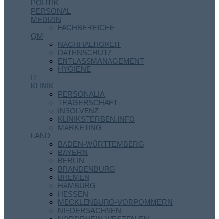
POLITIK
PERSONAL
MEDIZIN
FACHBEREICHE
QM
NACHHALTIGKEIT
DATENSCHUTZ
ENTLASSMANAGEMENT
HYGIENE
IT
KLINIK
PERSONALIA
TRÄGERSCHAFT
INSOLVENZ
KLINIKSTERBEN.INFO
MARKETING
LAND
BADEN-WÜRTTEMBERG
BAYERN
BERLIN
BRANDENBURG
BREMEN
HAMBURG
HESSEN
MECKLENBURG-VORPOMMERN
NIEDERSACHSEN
NORDRHEIN-WESTFALEN