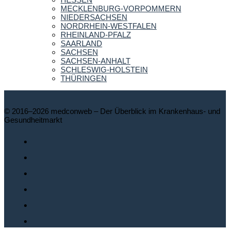
MECKLENBURG-VORPOMMERN
NIEDERSACHSEN
NORDRHEIN-WESTFALEN
RHEINLAND-PFALZ
SAARLAND
SACHSEN
SACHSEN-ANHALT
SCHLESWIG-HOLSTEIN
THÜRINGEN
© 2016–2026 medconweb – Der Überblick im Krankenhaus- und
Gesundheitmarkt