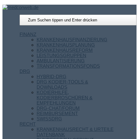
FINANZ
KRANKENHAUSFINANZIERUNG
KRANKENHAUSPLANUNG
KRANKENHAUSREFORM
LEISTUNGSGRUPPEN
AMBULANTISIERUNG
TRANSFORMATIONSFONDS
DRG
HYBRID-DRG
DRG KODIER-TOOLS &
DOWNLOADS
KODIERHILFE,
KODIERBROSCHÜREN &
EMPFEHLUNGEN
DRG-CHAT/FORUM
REIMBURSEMENT
SWISSDRG
RECHT
KRANKENHAUSRECHT & URTEILE
DATENBANK