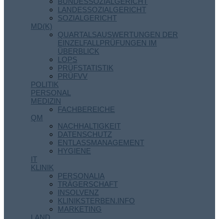
BUNDESSOZIALGERICHT
LANDESSOZIALGERICHT
SOZIALGERICHT
MD(K)
QUARTALSAUSWERTUNGEN DER
EINZELFALLPRÜFUNGEN IM
ÜBERBLICK
LOPS
PRÜFSTATISTIK
PRÜFVV
POLITIK
PERSONAL
MEDIZIN
FACHBEREICHE
QM
NACHHALTIGKEIT
DATENSCHUTZ
ENTLASSMANAGEMENT
HYGIENE
IT
KLINIK
PERSONALIA
TRÄGERSCHAFT
INSOLVENZ
KLINIKSTERBEN.INFO
MARKETING
LAND