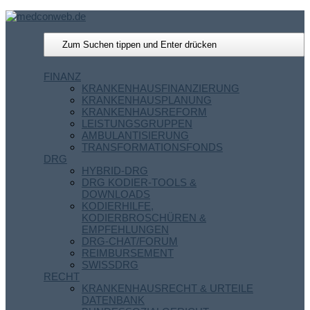
FINANZ
KRANKENHAUSFINANZIERUNG
KRANKENHAUSPLANUNG
KRANKENHAUSREFORM
LEISTUNGSGRUPPEN
AMBULANTISIERUNG
TRANSFORMATIONSFONDS
DRG
HYBRID-DRG
DRG KODIER-TOOLS &
DOWNLOADS
KODIERHILFE,
KODIERBROSCHÜREN &
EMPFEHLUNGEN
DRG-CHAT/FORUM
REIMBURSEMENT
SWISSDRG
RECHT
KRANKENHAUSRECHT & URTEILE
DATENBANK