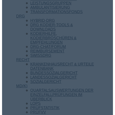
LEISTUNGSGRUPPEN
AMBULANTISIERUNG
TRANSFORMATIONSFONDS
DRG
HYBRID-DRG
DRG KODIER-TOOLS &
DOWNLOADS
KODIERHILFE,
KODIERBROSCHÜREN &
EMPFEHLUNGEN
DRG-CHAT/FORUM
REIMBURSEMENT
SWISSDRG
RECHT
KRANKENHAUSRECHT & URTEILE
DATENBANK
BUNDESSOZIALGERICHT
LANDESSOZIALGERICHT
SOZIALGERICHT
MD(K)
QUARTALSAUSWERTUNGEN DER
EINZELFALLPRÜFUNGEN IM
ÜBERBLICK
LOPS
PRÜFSTATISTIK
PRÜFVV