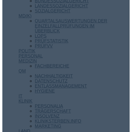
BUNDESSOZIALGERICHT
LANDESSOZIALGERICHT
SOZIALGERICHT
MD(K)
QUARTALSAUSWERTUNGEN DER
EINZELFALLPRÜFUNGEN IM
ÜBERBLICK
LOPS
PRÜFSTATISTIK
PRÜFVV
POLITIK
PERSONAL
MEDIZIN
FACHBEREICHE
QM
NACHHALTIGKEIT
DATENSCHUTZ
ENTLASSMANAGEMENT
HYGIENE
IT
KLINIK
PERSONALIA
TRÄGERSCHAFT
INSOLVENZ
KLINIKSTERBEN.INFO
MARKETING
LAND