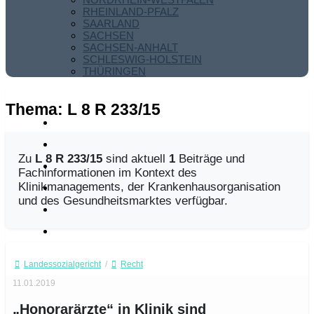
RHEINLAND-PFALZ
SAARLAND
SACHSEN
SACHSEN-ANHALT
SCHLESWIG-HOLSTEIN
THÜRINGEN
Thema:
L 8 R 233/15
Zu
L 8 R 233/15
sind aktuell
1
Beiträge und
Fachinformationen im Kontext des
Klinikmanagements, der Krankenhausorganisation
und des Gesundheitsmarktes verfügbar.
Landessozialgericht
/
Recht
11.01.2019
„Honorarärzte“ in Klinik sind