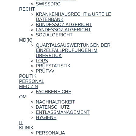
SWISSDRG
RECHT
KRANKENHAUSRECHT & URTEILE
DATENBANK
BUNDESSOZIALGERICHT
LANDESSOZIALGERICHT
SOZIALGERICHT
MD(K)
QUARTALSAUSWERTUNGEN DER
EINZELFALLPRÜFUNGEN IM
ÜBERBLICK
LOPS
PRÜFSTATISTIK
PRÜFVV
POLITIK
PERSONAL
MEDIZIN
FACHBEREICHE
QM
NACHHALTIGKEIT
DATENSCHUTZ
ENTLASSMANAGEMENT
HYGIENE
IT
KLINIK
PERSONALIA