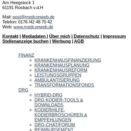
Am Heegstock 1
61191 Rosbach v.d.H
Mail:
post@medconweb.de
Telefon: 0176 /42 48 70 42
Web:
www.medconweb.de
Kontakt
|
Mediadaten
|
Über mich
|
Datenschutz
|
Impressum
Stellenanzeige buchen
|
Werbung
|
AGB
FINANZ
KRANKENHAUSFINANZIERUNG
KRANKENHAUSPLANUNG
KRANKENHAUSREFORM
LEISTUNGSGRUPPEN
AMBULANTISIERUNG
TRANSFORMATIONSFONDS
DRG
HYBRID-DRG
DRG KODIER-TOOLS &
DOWNLOADS
KODIERHILFE,
KODIERBROSCHÜREN &
EMPFEHLUNGEN
DRG-CHAT/FORUM
REIMBURSEMENT