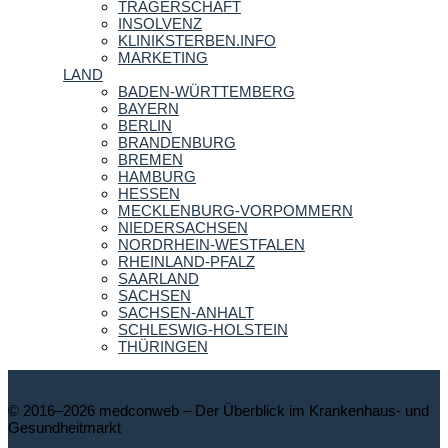
TRÄGERSCHAFT
INSOLVENZ
KLINIKSTERBEN.INFO
MARKETING
LAND
BADEN-WÜRTTEMBERG
BAYERN
BERLIN
BRANDENBURG
BREMEN
HAMBURG
HESSEN
MECKLENBURG-VORPOMMERN
NIEDERSACHSEN
NORDRHEIN-WESTFALEN
RHEINLAND-PFALZ
SAARLAND
SACHSEN
SACHSEN-ANHALT
SCHLESWIG-HOLSTEIN
THÜRINGEN
© 2016–2026 medconweb – Der Überblick im Krankenhaus- und
Gesundheitmarkt