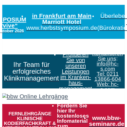
in Frankfurt am Main
Überleben
MPOSIUM
Marriott Hotel
urvive“
www.herbstsymposium.de
(Bürokrati
Oktober 2026
Kontaktieren
Profitieren
Sie uns
:
Sie von
Ihr Team für
info@hc-
unseren
s.com
erfolgreiches
Leistungen
Tel: 0211
im Kranken­
Klinikmanagement
13866-604
haus­
Web:
hc-
management
s.com
Fordern Sie
hier Ihr
FERNLEHRGÄNGE
kostenloses
www.bbw-
KLINISCHE
Infomaterial
KODIERFACHKRAFT &
seminare.de
zum