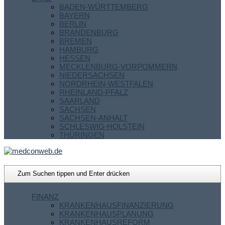
BADEN-WÜRTTEMBERG
BAYERN
BERLIN
BRANDENBURG
BREMEN
HAMBURG
HESSEN
MECKLENBURG-VORPOMMERN
NIEDERSACHSEN
NORDRHEIN-WESTFALEN
RHEINLAND-PFALZ
SAARLAND
SACHSEN
SACHSEN-ANHALT
SCHLESWIG-HOLSTEIN
THÜRINGEN
FINANZ
KRANKENHAUSFINANZIERUNG
KRANKENHAUSPLANUNG
KRANKENHAUSREFORM