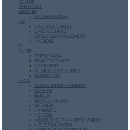
POLITIK
PERSONAL
MEDIZIN
FACHBEREICHE
QM
NACHHALTIGKEIT
DATENSCHUTZ
ENTLASSMANAGEMENT
HYGIENE
IT
KLINIK
PERSONALIA
TRÄGERSCHAFT
INSOLVENZ
KLINIKSTERBEN.INFO
MARKETING
LAND
BADEN-WÜRTTEMBERG
BAYERN
BERLIN
BRANDENBURG
BREMEN
HAMBURG
HESSEN
MECKLENBURG-VORPOMMERN
NIEDERSACHSEN
NORDRHEIN-WESTFALEN