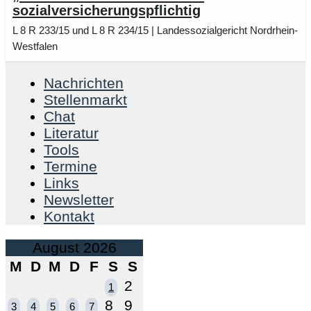
sozialversicherungspflichtig
L 8 R 233/15 und L 8 R 234/15 | Landessozialgericht Nordrhein-
Westfalen
Nachrichten
Stellenmarkt
Chat
Literatur
Tools
Termine
Links
Newsletter
Kontakt
August 2026
M
D
M
D
F
S
S
2
1
8
9
3
4
5
6
7