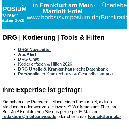
in Frankfurt am Main
Überleben
MPOSIUM
Marriott Hotel
urvive“
www.herbstsymposium.de
(Bürokrati
Oktober 2026
DRG | Kodierung | Tools & Hilfen
DRG-Newsletter
AboAlert
DRG Chat
Kodierleitfäden & Hilfen 2026
DRG Urteile & Krankenhausrecht Datenbank
Personalia
im Krankenhaus- & Gesundheitsmarkt
Ihre Expertise ist gefragt!
Sie haben eine Pressemitteilung, einen Fachartikel, aktuelle
Meldungen oder wertvolle Hinweise? Wir freuen uns über Ihre
Beiträge! Kontaktieren Sie uns gerne per E-Mail an
redaktion@medconweb.de
oder über unser
Kontaktformular