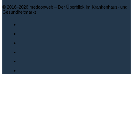
© 2016–2026 medconweb – Der Überblick im Krankenhaus- und
Gesundheitmarkt