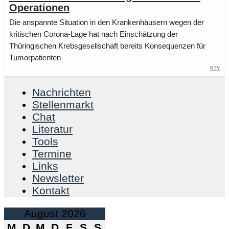
Operationen
Die anspannte Situation in den Krankenhäusern wegen der
kritischen Corona-Lage hat nach Einschätzung der
Thüringischen Krebsgesellschaft bereits Konsequenzen für
Tumorpatienten
NTV
Nachrichten
Stellenmarkt
Chat
Literatur
Tools
Termine
Links
Newsletter
Kontakt
August 2026
M
D
M
D
F
S
S