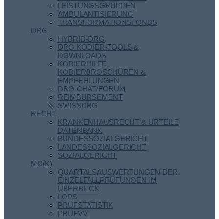
LEISTUNGSGRUPPEN
AMBULANTISIERUNG
TRANSFORMATIONSFONDS
DRG
HYBRID-DRG
DRG KODIER-TOOLS &
DOWNLOADS
KODIERHILFE,
KODIERBROSCHÜREN &
EMPFEHLUNGEN
DRG-CHAT/FORUM
REIMBURSEMENT
SWISSDRG
RECHT
KRANKENHAUSRECHT & URTEILE
DATENBANK
BUNDESSOZIALGERICHT
LANDESSOZIALGERICHT
SOZIALGERICHT
MD(K)
QUARTALSAUSWERTUNGEN DER
EINZELFALLPRÜFUNGEN IM
ÜBERBLICK
LOPS
PRÜFSTATISTIK
PRÜFVV