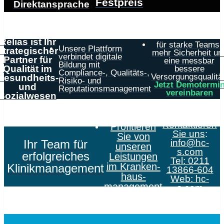
Festpreis
Direktansprache
Relias ist Ihr
für starke Teams,
Unsere Plattform
strategischer
mehr Sicherheit un
verbindet digitale
Partner für
eine messbar
Bildung mit
Qualität im
bessere
Compliance-, Qualitäts-,
Versorgungsqualität
Gesundheits-
Risiko- und
Jetzt Demotermi
und
Reputationsmanagement
vereinbaren
Sozialwesen
Kontaktieren
Profitieren
Sie uns
:
Sie von
Ihr Team für
info@hc-
unseren
s.com
erfolgreiches
Leistungen
Tel: 0211
im Kranken­
Klinikmanagement
13866-604
haus­
Web:
hc-
management
s.com