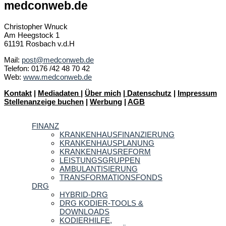
medconweb.de
Christopher Wnuck
Am Heegstock 1
61191 Rosbach v.d.H
Mail:
post@medconweb.de
Telefon: 0176 /42 48 70 42
Web:
www.medconweb.de
Kontakt
|
Mediadaten
|
Über mich
|
Datenschutz
|
Impressum
Stellenanzeige buchen
|
Werbung
|
AGB
FINANZ
KRANKENHAUSFINANZIERUNG
KRANKENHAUSPLANUNG
KRANKENHAUSREFORM
LEISTUNGSGRUPPEN
AMBULANTISIERUNG
TRANSFORMATIONSFONDS
DRG
HYBRID-DRG
DRG KODIER-TOOLS &
DOWNLOADS
KODIERHILFE,