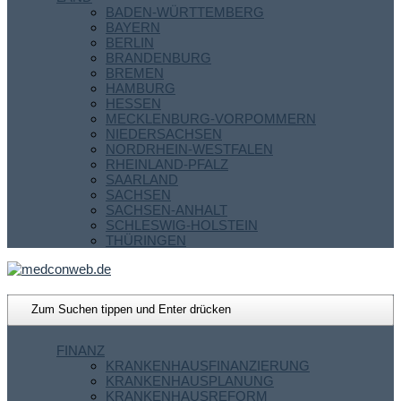
BADEN-WÜRTTEMBERG
BAYERN
BERLIN
BRANDENBURG
BREMEN
HAMBURG
HESSEN
MECKLENBURG-VORPOMMERN
NIEDERSACHSEN
NORDRHEIN-WESTFALEN
RHEINLAND-PFALZ
SAARLAND
SACHSEN
SACHSEN-ANHALT
SCHLESWIG-HOLSTEIN
THÜRINGEN
FINANZ
KRANKENHAUSFINANZIERUNG
KRANKENHAUSPLANUNG
KRANKENHAUSREFORM