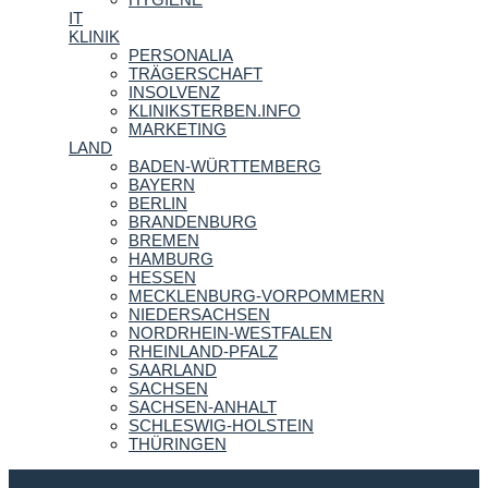
IT
KLINIK
PERSONALIA
TRÄGERSCHAFT
INSOLVENZ
KLINIKSTERBEN.INFO
MARKETING
LAND
BADEN-WÜRTTEMBERG
BAYERN
BERLIN
BRANDENBURG
BREMEN
HAMBURG
HESSEN
MECKLENBURG-VORPOMMERN
NIEDERSACHSEN
NORDRHEIN-WESTFALEN
RHEINLAND-PFALZ
SAARLAND
SACHSEN
SACHSEN-ANHALT
SCHLESWIG-HOLSTEIN
THÜRINGEN