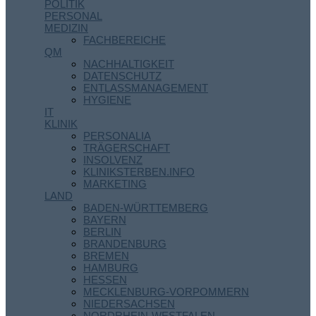
POLITIK
PERSONAL
MEDIZIN
FACHBEREICHE
QM
NACHHALTIGKEIT
DATENSCHUTZ
ENTLASSMANAGEMENT
HYGIENE
IT
KLINIK
PERSONALIA
TRÄGERSCHAFT
INSOLVENZ
KLINIKSTERBEN.INFO
MARKETING
LAND
BADEN-WÜRTTEMBERG
BAYERN
BERLIN
BRANDENBURG
BREMEN
HAMBURG
HESSEN
MECKLENBURG-VORPOMMERN
NIEDERSACHSEN
NORDRHEIN-WESTFALEN