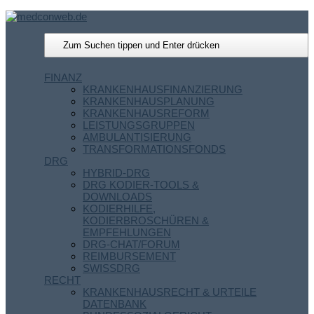
FINANZ
KRANKENHAUSFINANZIERUNG
KRANKENHAUSPLANUNG
KRANKENHAUSREFORM
LEISTUNGSGRUPPEN
AMBULANTISIERUNG
TRANSFORMATIONSFONDS
DRG
HYBRID-DRG
DRG KODIER-TOOLS &
DOWNLOADS
KODIERHILFE,
KODIERBROSCHÜREN &
EMPFEHLUNGEN
DRG-CHAT/FORUM
REIMBURSEMENT
SWISSDRG
RECHT
KRANKENHAUSRECHT & URTEILE
DATENBANK