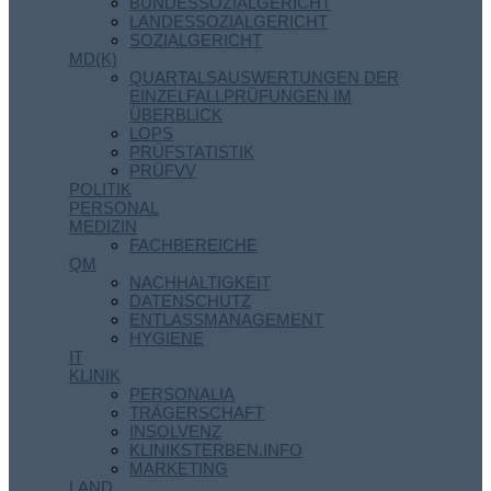
BUNDESSOZIALGERICHT
LANDESSOZIALGERICHT
SOZIALGERICHT
MD(K)
QUARTALSAUSWERTUNGEN DER
EINZELFALLPRÜFUNGEN IM
ÜBERBLICK
LOPS
PRÜFSTATISTIK
PRÜFVV
POLITIK
PERSONAL
MEDIZIN
FACHBEREICHE
QM
NACHHALTIGKEIT
DATENSCHUTZ
ENTLASSMANAGEMENT
HYGIENE
IT
KLINIK
PERSONALIA
TRÄGERSCHAFT
INSOLVENZ
KLINIKSTERBEN.INFO
MARKETING
LAND