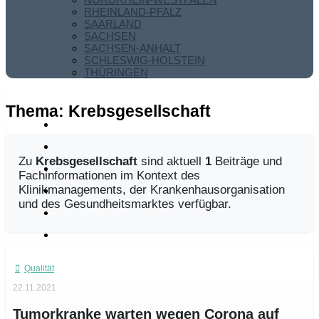
RHEINLAND-PFALZ
SAARLAND
SACHSEN
SACHSEN-ANHALT
SCHLESWIG-HOLSTEIN
THÜRINGEN
Thema:
Krebsgesellschaft
Zu
Krebsgesellschaft
sind aktuell
1
Beiträge und
Fachinformationen im Kontext des
Klinikmanagements, der Krankenhausorganisation
und des Gesundheitsmarktes verfügbar.
Qualität
22.11.2021
Tumorkranke warten wegen Corona auf