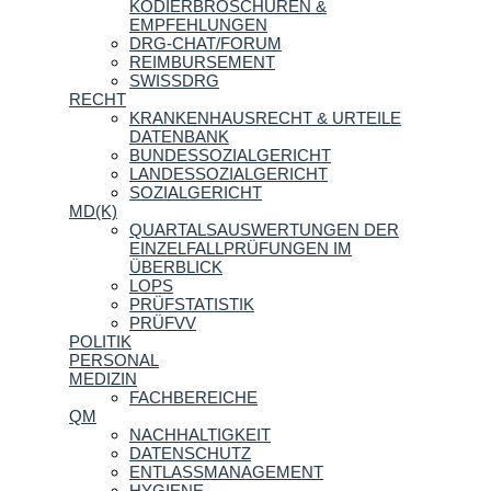
KODIERBROSCHÜREN &
EMPFEHLUNGEN
DRG-CHAT/FORUM
REIMBURSEMENT
SWISSDRG
RECHT
KRANKENHAUSRECHT & URTEILE
DATENBANK
BUNDESSOZIALGERICHT
LANDESSOZIALGERICHT
SOZIALGERICHT
MD(K)
QUARTALSAUSWERTUNGEN DER
EINZELFALLPRÜFUNGEN IM
ÜBERBLICK
LOPS
PRÜFSTATISTIK
PRÜFVV
POLITIK
PERSONAL
MEDIZIN
FACHBEREICHE
QM
NACHHALTIGKEIT
DATENSCHUTZ
ENTLASSMANAGEMENT
HYGIENE