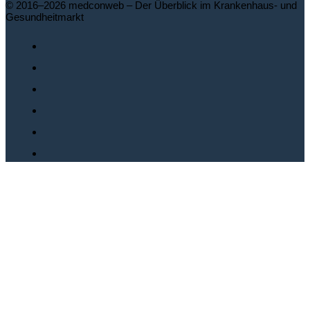
© 2016–2026 medconweb – Der Überblick im Krankenhaus- und
Gesundheitmarkt