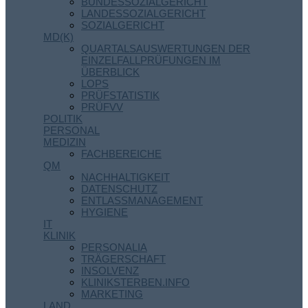
BUNDESSOZIALGERICHT
LANDESSOZIALGERICHT
SOZIALGERICHT
MD(K)
QUARTALSAUSWERTUNGEN DER
EINZELFALLPRÜFUNGEN IM
ÜBERBLICK
LOPS
PRÜFSTATISTIK
PRÜFVV
POLITIK
PERSONAL
MEDIZIN
FACHBEREICHE
QM
NACHHALTIGKEIT
DATENSCHUTZ
ENTLASSMANAGEMENT
HYGIENE
IT
KLINIK
PERSONALIA
TRÄGERSCHAFT
INSOLVENZ
KLINIKSTERBEN.INFO
MARKETING
LAND