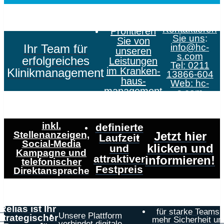
Kontaktieren
Profitieren
Sie uns
:
Sie von
Ihr Team für
info@hc-
unseren
s.com
erfolgreiches
Leistungen
Tel: 0211
im Kranken­
Klinikmanagement
13866-604
haus­
Web:
hc-
management
s.com
inkl.
definierte
Stellenanzeigen,
Jetzt hier
Laufzeit
Social-Media
klicken und
und
Kampagne und
attraktiver
informieren!
telefonischer
Festpreis
Direktansprache
Relias ist Ihr
für starke Teams,
Unsere Plattform
strategischer
mehr Sicherheit un
verbindet digitale