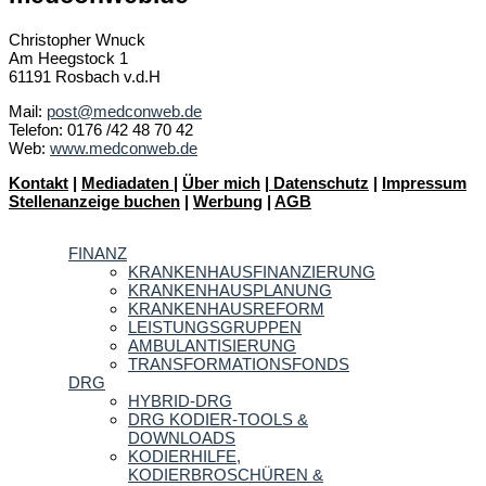
Christopher Wnuck
Am Heegstock 1
61191 Rosbach v.d.H
Mail:
post@medconweb.de
Telefon: 0176 /42 48 70 42
Web:
www.medconweb.de
Kontakt
|
Mediadaten
|
Über mich
|
Datenschutz
|
Impressum
Stellenanzeige buchen
|
Werbung
|
AGB
FINANZ
KRANKENHAUSFINANZIERUNG
KRANKENHAUSPLANUNG
KRANKENHAUSREFORM
LEISTUNGSGRUPPEN
AMBULANTISIERUNG
TRANSFORMATIONSFONDS
DRG
HYBRID-DRG
DRG KODIER-TOOLS &
DOWNLOADS
KODIERHILFE,
KODIERBROSCHÜREN &