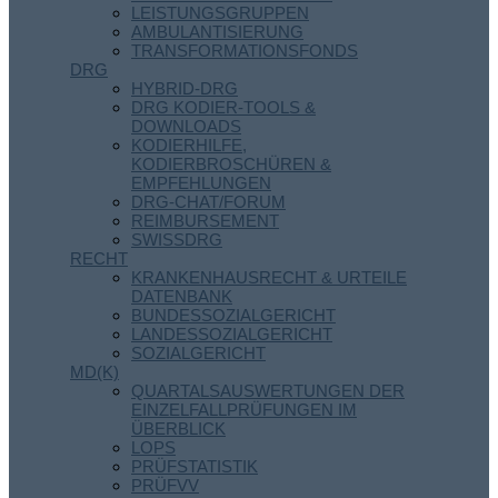
LEISTUNGSGRUPPEN
AMBULANTISIERUNG
TRANSFORMATIONSFONDS
DRG
HYBRID-DRG
DRG KODIER-TOOLS &
DOWNLOADS
KODIERHILFE,
KODIERBROSCHÜREN &
EMPFEHLUNGEN
DRG-CHAT/FORUM
REIMBURSEMENT
SWISSDRG
RECHT
KRANKENHAUSRECHT & URTEILE
DATENBANK
BUNDESSOZIALGERICHT
LANDESSOZIALGERICHT
SOZIALGERICHT
MD(K)
QUARTALSAUSWERTUNGEN DER
EINZELFALLPRÜFUNGEN IM
ÜBERBLICK
LOPS
PRÜFSTATISTIK
PRÜFVV