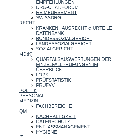
EMPFEHLUNGEN
DRG-CHAT/FORUM
REIMBURSEMENT
SWISSDRG
RECHT
KRANKENHAUSRECHT & URTEILE
DATENBANK
BUNDESSOZIALGERICHT
LANDESSOZIALGERICHT
SOZIALGERICHT
MD(K)
QUARTALSAUSWERTUNGEN DER
EINZELFALLPRÜFUNGEN IM
ÜBERBLICK
LOPS
PRÜFSTATISTIK
PRÜFVV
POLITIK
PERSONAL
MEDIZIN
FACHBEREICHE
QM
NACHHALTIGKEIT
DATENSCHUTZ
ENTLASSMANAGEMENT
HYGIENE