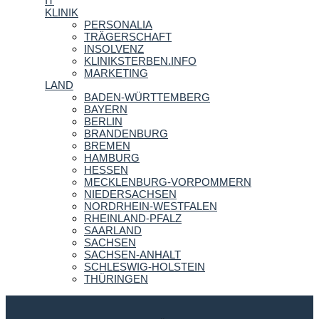
IT
KLINIK
PERSONALIA
TRÄGERSCHAFT
INSOLVENZ
KLINIKSTERBEN.INFO
MARKETING
LAND
BADEN-WÜRTTEMBERG
BAYERN
BERLIN
BRANDENBURG
BREMEN
HAMBURG
HESSEN
MECKLENBURG-VORPOMMERN
NIEDERSACHSEN
NORDRHEIN-WESTFALEN
RHEINLAND-PFALZ
SAARLAND
SACHSEN
SACHSEN-ANHALT
SCHLESWIG-HOLSTEIN
THÜRINGEN