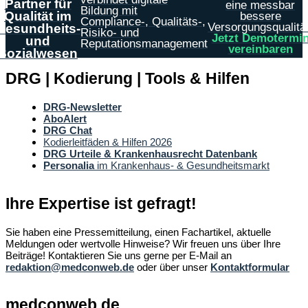
Partner für
eine messbar
Bildung mit
Qualität im
bessere
Compliance-, Qualitäts-,
Versorgungsqualität
Gesundheits-
Risiko- und
Jetzt Demotermi
und
Reputationsmanagement
vereinbaren
Sozialwesen
DRG | Kodierung | Tools & Hilfen
DRG-Newsletter
AboAlert
DRG Chat
Kodierleitfäden & Hilfen 2026
DRG Urteile & Krankenhausrecht Datenbank
Personalia
im Krankenhaus- & Gesundheitsmarkt
Ihre Expertise ist gefragt!
Sie haben eine Pressemitteilung, einen Fachartikel, aktuelle
Meldungen oder wertvolle Hinweise? Wir freuen uns über Ihre
Beiträge! Kontaktieren Sie uns gerne per E-Mail an
redaktion@medconweb.de
oder über unser
Kontaktformular
medconweb.de