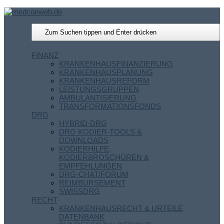
FINANZ
KRANKENHAUSFINANZIERUNG
KRANKENHAUSPLANUNG
KRANKENHAUSREFORM
LEISTUNGSGRUPPEN
AMBULANTISIERUNG
TRANSFORMATIONSFONDS
DRG
HYBRID-DRG
DRG KODIER-TOOLS &
DOWNLOADS
KODIERHILFE,
KODIERBROSCHÜREN &
EMPFEHLUNGEN
DRG-CHAT/FORUM
REIMBURSEMENT
SWISSDRG
RECHT
KRANKENHAUSRECHT & URTEILE
DATENBANK