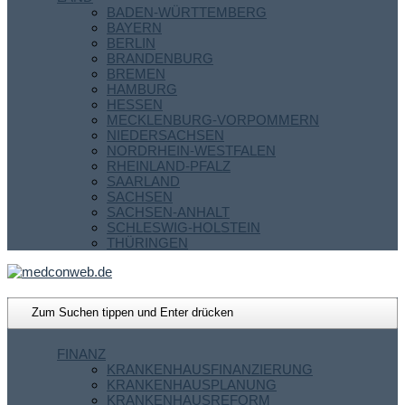
BADEN-WÜRTTEMBERG
BAYERN
BERLIN
BRANDENBURG
BREMEN
HAMBURG
HESSEN
MECKLENBURG-VORPOMMERN
NIEDERSACHSEN
NORDRHEIN-WESTFALEN
RHEINLAND-PFALZ
SAARLAND
SACHSEN
SACHSEN-ANHALT
SCHLESWIG-HOLSTEIN
THÜRINGEN
FINANZ
KRANKENHAUSFINANZIERUNG
KRANKENHAUSPLANUNG
KRANKENHAUSREFORM