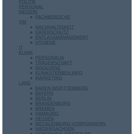
POLITIK
PERSONAL
MEDIZIN
FACHBEREICHE
QM
NACHHALTIGKEIT
DATENSCHUTZ
ENTLASSMANAGEMENT
HYGIENE
IT
KLINIK
PERSONALIA
TRÄGERSCHAFT
INSOLVENZ
KLINIKSTERBEN.INFO
MARKETING
LAND
BADEN-WÜRTTEMBERG
BAYERN
BERLIN
BRANDENBURG
BREMEN
HAMBURG
HESSEN
MECKLENBURG-VORPOMMERN
NIEDERSACHSEN
NORDRHEIN-WESTFALEN