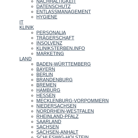
NACHHALTIGKEIT
DATENSCHUTZ
ENTLASSMANAGEMENT
HYGIENE
IT
KLINIK
PERSONALIA
TRÄGERSCHAFT
INSOLVENZ
KLINIKSTERBEN.INFO
MARKETING
LAND
BADEN-WÜRTTEMBERG
BAYERN
BERLIN
BRANDENBURG
BREMEN
HAMBURG
HESSEN
MECKLENBURG-VORPOMMERN
NIEDERSACHSEN
NORDRHEIN-WESTFALEN
RHEINLAND-PFALZ
SAARLAND
SACHSEN
SACHSEN-ANHALT
SCHLESWIG-HOLSTEIN