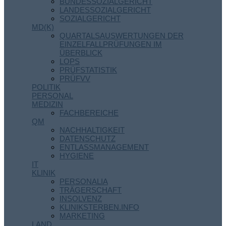
BUNDESSOZIALGERICHT
LANDESSOZIALGERICHT
SOZIALGERICHT
MD(K)
QUARTALSAUSWERTUNGEN DER
EINZELFALLPRÜFUNGEN IM
ÜBERBLICK
LOPS
PRÜFSTATISTIK
PRÜFVV
POLITIK
PERSONAL
MEDIZIN
FACHBEREICHE
QM
NACHHALTIGKEIT
DATENSCHUTZ
ENTLASSMANAGEMENT
HYGIENE
IT
KLINIK
PERSONALIA
TRÄGERSCHAFT
INSOLVENZ
KLINIKSTERBEN.INFO
MARKETING
LAND