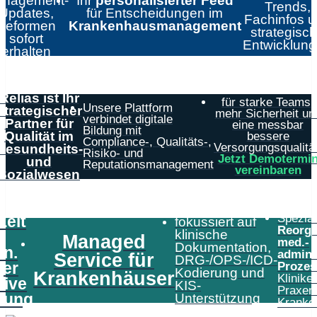
nagement-
Ihr
personalisierter Feed
Trends,
Updates,
für Entscheidungen im
Fachinfos 
Reformen
Krankenhausmanagement
strategisc
sofort
Entwicklun
erhalten
Relias ist Ihr
für starke Teams,
Unsere Plattform
strategischer
mehr Sicherheit un
verbindet digitale
Partner für
eine messbar
Bildung mit
Qualität im
bessere
Compliance-, Qualitäts-,
Versorgungsqualität
Gesundheits-
Risiko- und
Jetzt Demotermi
und
Reputationsmanagement
vereinbaren
Sozialwesen
Speziali
Zeit
fokussiert auf
Reorga
klinische
Managed
med.-
Dokumentation,
in.
admini
Service für
DRG-/OPS-/ICD-
er
Prozes
Kodierung und
Krankenhäuser
Klinike
tive
KIS-
Praxen
tung
Unterstützung
Kranke