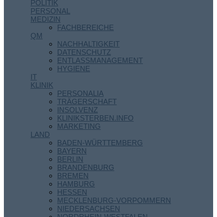
POLITIK
PERSONAL
MEDIZIN
FACHBEREICHE
QM
NACHHALTIGKEIT
DATENSCHUTZ
ENTLASSMANAGEMENT
HYGIENE
IT
KLINIK
PERSONALIA
TRÄGERSCHAFT
INSOLVENZ
KLINIKSTERBEN.INFO
MARKETING
LAND
BADEN-WÜRTTEMBERG
BAYERN
BERLIN
BRANDENBURG
BREMEN
HAMBURG
HESSEN
MECKLENBURG-VORPOMMERN
NIEDERSACHSEN
NORDRHEIN-WESTFALEN