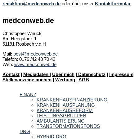
redaktion@medconweb.de
oder über unser
Kontaktformular
medconweb.de
Christopher Wnuck
Am Heegstock 1
61191 Rosbach v.d.H
Mail:
post@medconweb.de
Telefon: 0176 /42 48 70 42
Web:
www.medconweb.de
Kontakt
|
Mediadaten
|
Über mich
|
Datenschutz
|
Impressum
Stellenanzeige buchen
|
Werbung
|
AGB
FINANZ
KRANKENHAUSFINANZIERUNG
KRANKENHAUSPLANUNG
KRANKENHAUSREFORM
LEISTUNGSGRUPPEN
AMBULANTISIERUNG
TRANSFORMATIONSFONDS
DRG
HYBRID-DRG