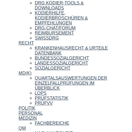
DRG KODIER-TOOLS &
DOWNLOADS
KODIERHILFE,
KODIERBROSCHÜREN &
EMPFEHLUNGEN
DRG-CHAT/FORUM
REIMBURSEMENT
SWISSDRG
RECHT
KRANKENHAUSRECHT & URTEILE
DATENBANK
BUNDESSOZIALGERICHT
LANDESSOZIALGERICHT
SOZIALGERICHT
MD(K)
QUARTALSAUSWERTUNGEN DER
EINZELFALLPRÜFUNGEN IM
ÜBERBLICK
LOPS
PRÜFSTATISTIK
PRÜFVV
POLITIK
PERSONAL
MEDIZIN
FACHBEREICHE
QM