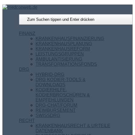
FINANZ
KRANKENHAUSFINANZIERUNG
KRANKENHAUSPLANUNG
KRANKENHAUSREFORM
LEISTUNGSGRUPPEN
AMBULANTISIERUNG
TRANSFORMATIONSFONDS
DRG
HYBRID-DRG
DRG KODIER-TOOLS &
DOWNLOADS
KODIERHILFE,
KODIERBROSCHÜREN &
EMPFEHLUNGEN
DRG-CHAT/FORUM
REIMBURSEMENT
SWISSDRG
RECHT
KRANKENHAUSRECHT & URTEILE
DATENBANK