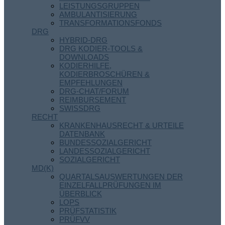
LEISTUNGSGRUPPEN
AMBULANTISIERUNG
TRANSFORMATIONSFONDS
DRG
HYBRID-DRG
DRG KODIER-TOOLS &
DOWNLOADS
KODIERHILFE,
KODIERBROSCHÜREN &
EMPFEHLUNGEN
DRG-CHAT/FORUM
REIMBURSEMENT
SWISSDRG
RECHT
KRANKENHAUSRECHT & URTEILE
DATENBANK
BUNDESSOZIALGERICHT
LANDESSOZIALGERICHT
SOZIALGERICHT
MD(K)
QUARTALSAUSWERTUNGEN DER
EINZELFALLPRÜFUNGEN IM
ÜBERBLICK
LOPS
PRÜFSTATISTIK
PRÜFVV