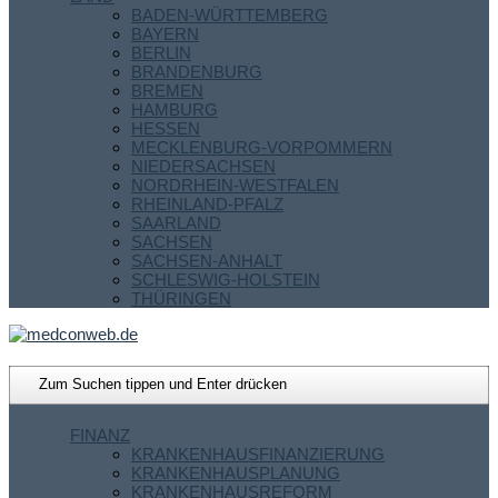
BADEN-WÜRTTEMBERG
BAYERN
BERLIN
BRANDENBURG
BREMEN
HAMBURG
HESSEN
MECKLENBURG-VORPOMMERN
NIEDERSACHSEN
NORDRHEIN-WESTFALEN
RHEINLAND-PFALZ
SAARLAND
SACHSEN
SACHSEN-ANHALT
SCHLESWIG-HOLSTEIN
THÜRINGEN
FINANZ
KRANKENHAUSFINANZIERUNG
KRANKENHAUSPLANUNG
KRANKENHAUSREFORM