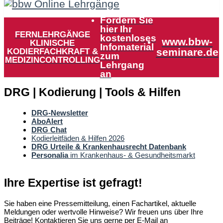
Fordern Sie
hier Ihr
FERNLEHRGÄNGE
kostenloses
www.bbw-
KLINISCHE
Infomaterial
KODIERFACHKRAFT &
seminare.de
zum
MEDIZINCONTROLLING
Lehrgang
an
DRG | Kodierung | Tools & Hilfen
DRG-Newsletter
AboAlert
DRG Chat
Kodierleitfäden & Hilfen 2026
DRG Urteile & Krankenhausrecht Datenbank
Personalia
im Krankenhaus- & Gesundheitsmarkt
Ihre Expertise ist gefragt!
Sie haben eine Pressemitteilung, einen Fachartikel, aktuelle
Meldungen oder wertvolle Hinweise? Wir freuen uns über Ihre
Beiträge! Kontaktieren Sie uns gerne per E-Mail an