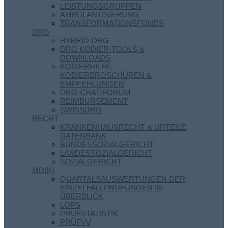
LEISTUNGSGRUPPEN
AMBULANTISIERUNG
TRANSFORMATIONSFONDS
DRG
HYBRID-DRG
DRG KODIER-TOOLS &
DOWNLOADS
KODIERHILFE,
KODIERBROSCHÜREN &
EMPFEHLUNGEN
DRG-CHAT/FORUM
REIMBURSEMENT
SWISSDRG
RECHT
KRANKENHAUSRECHT & URTEILE
DATENBANK
BUNDESSOZIALGERICHT
LANDESSOZIALGERICHT
SOZIALGERICHT
MD(K)
QUARTALSAUSWERTUNGEN DER
EINZELFALLPRÜFUNGEN IM
ÜBERBLICK
LOPS
PRÜFSTATISTIK
PRÜFVV