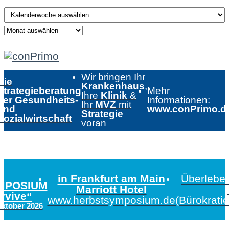
Wir bringen Ihr
Die
Krankenhaus
,
Strategieberatung
Mehr
Ihre
Klinik
&
der Gesundheits-
Informationen:
Ihr
MVZ
mit
und
www.conPrimo.d
Strategie
Sozialwirtschaft
voran
in Frankfurt am Main
Überleben
MPOSIUM
Marriott Hotel
urvive“
www.herbstsymposium.de
(Bürokrati
Oktober 2026