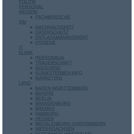
POLITIK
PERSONAL
MEDIZIN
FACHBEREICHE
QM
NACHHALTIGKEIT
DATENSCHUTZ
ENTLASSMANAGEMENT
HYGIENE
IT
KLINIK
PERSONALIA
TRÄGERSCHAFT
INSOLVENZ
KLINIKSTERBEN.INFO
MARKETING
LAND
BADEN-WÜRTTEMBERG
BAYERN
BERLIN
BRANDENBURG
BREMEN
HAMBURG
HESSEN
MECKLENBURG-VORPOMMERN
NIEDERSACHSEN
NORDRHEIN-WESTFALEN