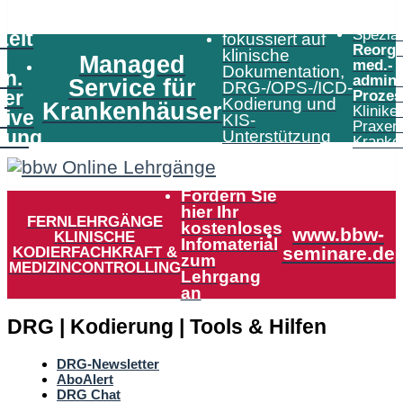
Speziali
Zeit
fokussiert auf
Reorga
klinische
Managed
med.-
Dokumentation,
in.
admini
Service für
DRG-/OPS-/ICD-
er
Prozes
Kodierung und
Krankenhäuser
Klinike
tive
KIS-
Praxen
tung
Unterstützung
Kranke
Fordern Sie
hier Ihr
FERNLEHRGÄNGE
kostenloses
www.bbw-
KLINISCHE
Infomaterial
KODIERFACHKRAFT &
seminare.de
zum
MEDIZINCONTROLLING
Lehrgang
an
DRG | Kodierung | Tools & Hilfen
DRG-Newsletter
AboAlert
DRG Chat