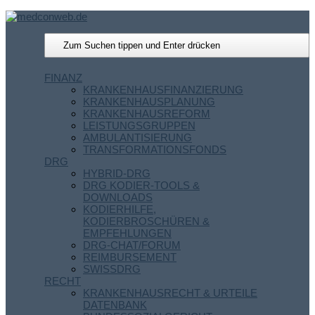
FINANZ
KRANKENHAUSFINANZIERUNG
KRANKENHAUSPLANUNG
KRANKENHAUSREFORM
LEISTUNGSGRUPPEN
AMBULANTISIERUNG
TRANSFORMATIONSFONDS
DRG
HYBRID-DRG
DRG KODIER-TOOLS &
DOWNLOADS
KODIERHILFE,
KODIERBROSCHÜREN &
EMPFEHLUNGEN
DRG-CHAT/FORUM
REIMBURSEMENT
SWISSDRG
RECHT
KRANKENHAUSRECHT & URTEILE
DATENBANK