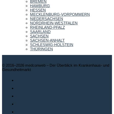
BREMEN
HAMBURG
HESSEN
MECKLENBURG-VORPOMMERN
NIEDERSACHSEN
NORDRHEIN-WESTFALEN
RHEINLAND-PFALZ
SAARLAND
SACHSEN
SACHSEN-ANHALT
SCHLESWIG-HOLSTEIN
THÜRINGEN
© 2016–2026 medconweb – Der Überblick im Krankenhaus- und
Gesundheitmarkt