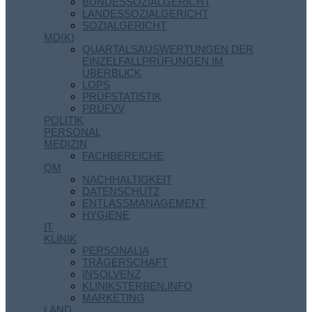
BUNDESSOZIALGERICHT
LANDESSOZIALGERICHT
SOZIALGERICHT
MD(K)
QUARTALSAUSWERTUNGEN DER
EINZELFALLPRÜFUNGEN IM
ÜBERBLICK
LOPS
PRÜFSTATISTIK
PRÜFVV
POLITIK
PERSONAL
MEDIZIN
FACHBEREICHE
QM
NACHHALTIGKEIT
DATENSCHUTZ
ENTLASSMANAGEMENT
HYGIENE
IT
KLINIK
PERSONALIA
TRÄGERSCHAFT
INSOLVENZ
KLINIKSTERBEN.INFO
MARKETING
LAND