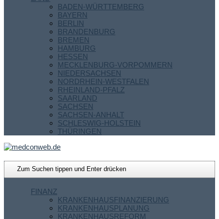
BADEN-WÜRTTEMBERG
BAYERN
BERLIN
BRANDENBURG
BREMEN
HAMBURG
HESSEN
MECKLENBURG-VORPOMMERN
NIEDERSACHSEN
NORDRHEIN-WESTFALEN
RHEINLAND-PFALZ
SAARLAND
SACHSEN
SACHSEN-ANHALT
SCHLESWIG-HOLSTEIN
THÜRINGEN
FINANZ
KRANKENHAUSFINANZIERUNG
KRANKENHAUSPLANUNG
KRANKENHAUSREFORM