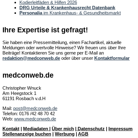
Kodierleitfäden & Hilfen 2026
DRG Urteile & Krankenhausrecht Datenbank
Personalia
im Krankenhaus- & Gesundheitsmarkt
Ihre Expertise ist gefragt!
Sie haben eine Pressemitteilung, einen Fachartikel, aktuelle
Meldungen oder wertvolle Hinweise? Wir freuen uns über Ihre
Beiträge! Kontaktieren Sie uns gerne per E-Mail an
redaktion@medconweb.de
oder über unser
Kontaktformular
medconweb.de
Christopher Wnuck
Am Heegstock 1
61191 Rosbach v.d.H
Mail:
post@medconweb.de
Telefon: 0176 /42 48 70 42
Web:
www.medconweb.de
Kontakt
|
Mediadaten
|
Über mich
|
Datenschutz
|
Impressum
Stellenanzeige buchen
|
Werbung
|
AGB