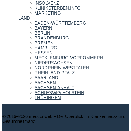
INSOLVENZ
KLINIKSTERBEN.INFO
MARKETING
LAND
BADEN-WÜRTTEMBERG
BAYERN
BERLIN
BRANDENBURG
BREMEN
HAMBURG
HESSEN
MECKLENBURG-VORPOMMERN
NIEDERSACHSEN
NORDRHEIN-WESTFALEN
RHEINLAND-PFALZ
SAARLAND
SACHSEN
SACHSEN-ANHALT
SCHLESWIG-HOLSTEIN
THÜRINGEN
© 2016–2026 medconweb – Der Überblick im Krankenhaus- und
Gesundheitmarkt