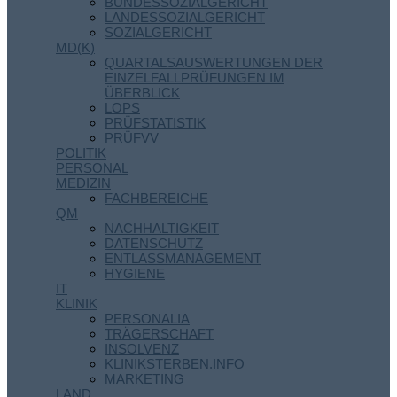
BUNDESSOZIALGERICHT
LANDESSOZIALGERICHT
SOZIALGERICHT
MD(K)
QUARTALSAUSWERTUNGEN DER
EINZELFALLPRÜFUNGEN IM
ÜBERBLICK
LOPS
PRÜFSTATISTIK
PRÜFVV
POLITIK
PERSONAL
MEDIZIN
FACHBEREICHE
QM
NACHHALTIGKEIT
DATENSCHUTZ
ENTLASSMANAGEMENT
HYGIENE
IT
KLINIK
PERSONALIA
TRÄGERSCHAFT
INSOLVENZ
KLINIKSTERBEN.INFO
MARKETING
LAND