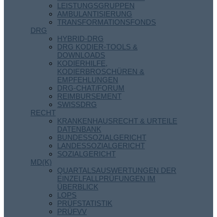
LEISTUNGSGRUPPEN
AMBULANTISIERUNG
TRANSFORMATIONSFONDS
DRG
HYBRID-DRG
DRG KODIER-TOOLS &
DOWNLOADS
KODIERHILFE,
KODIERBROSCHÜREN &
EMPFEHLUNGEN
DRG-CHAT/FORUM
REIMBURSEMENT
SWISSDRG
RECHT
KRANKENHAUSRECHT & URTEILE
DATENBANK
BUNDESSOZIALGERICHT
LANDESSOZIALGERICHT
SOZIALGERICHT
MD(K)
QUARTALSAUSWERTUNGEN DER
EINZELFALLPRÜFUNGEN IM
ÜBERBLICK
LOPS
PRÜFSTATISTIK
PRÜFVV