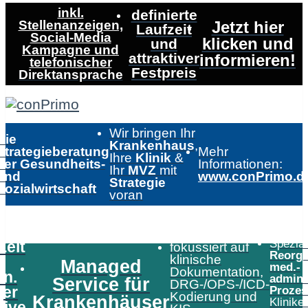
inkl.
definierte
Stellenanzeigen,
Jetzt hier
Laufzeit
Social-Media
klicken und
und
Kampagne und
attraktiver
informieren!
telefonischer
Festpreis
Direktansprache
Wir bringen Ihr
Die
Krankenhaus
,
Strategieberatung
Mehr
Ihre
Klinik
&
der Gesundheits-
Informationen:
Ihr
MVZ
mit
und
www.conPrimo.d
Strategie
Sozialwirtschaft
voran
Speziali
Zeit
fokussiert auf
Reorga
klinische
Managed
med.-
Dokumentation,
in.
admini
Service für
DRG-/OPS-/ICD-
er
Prozes
Kodierung und
Krankenhäuser
Klinike
tive