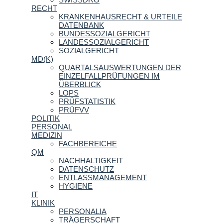
RECHT
KRANKENHAUSRECHT & URTEILE
DATENBANK
BUNDESSOZIALGERICHT
LANDESSOZIALGERICHT
SOZIALGERICHT
MD(K)
QUARTALSAUSWERTUNGEN DER
EINZELFALLPRÜFUNGEN IM
ÜBERBLICK
LOPS
PRÜFSTATISTIK
PRÜFVV
POLITIK
PERSONAL
MEDIZIN
FACHBEREICHE
QM
NACHHALTIGKEIT
DATENSCHUTZ
ENTLASSMANAGEMENT
HYGIENE
IT
KLINIK
PERSONALIA
TRÄGERSCHAFT