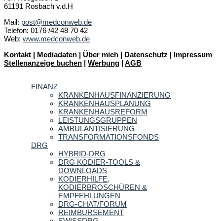
61191 Rosbach v.d.H
Mail:
post@medconweb.de
Telefon: 0176 /42 48 70 42
Web:
www.medconweb.de
Kontakt
|
Mediadaten
|
Über mich
|
Datenschutz
|
Impressum
Stellenanzeige buchen
|
Werbung
|
AGB
FINANZ
KRANKENHAUSFINANZIERUNG
KRANKENHAUSPLANUNG
KRANKENHAUSREFORM
LEISTUNGSGRUPPEN
AMBULANTISIERUNG
TRANSFORMATIONSFONDS
DRG
HYBRID-DRG
DRG KODIER-TOOLS &
DOWNLOADS
KODIERHILFE,
KODIERBROSCHÜREN &
EMPFEHLUNGEN
DRG-CHAT/FORUM
REIMBURSEMENT
SWISSDRG