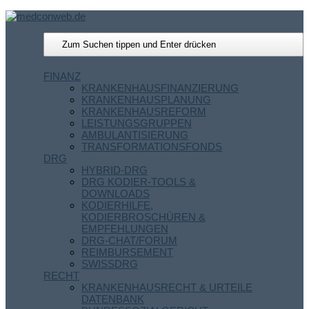
FINANZ
KRANKENHAUSFINANZIERUNG
KRANKENHAUSPLANUNG
KRANKENHAUSREFORM
LEISTUNGSGRUPPEN
AMBULANTISIERUNG
TRANSFORMATIONSFONDS
DRG
HYBRID-DRG
DRG KODIER-TOOLS &
DOWNLOADS
KODIERHILFE,
KODIERBROSCHÜREN &
EMPFEHLUNGEN
DRG-CHAT/FORUM
REIMBURSEMENT
SWISSDRG
RECHT
KRANKENHAUSRECHT & URTEILE
DATENBANK