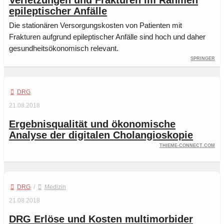
Verletzungen und Frakturen im Rahmen
epileptischer Anfälle
Die stationären Versorgungskosten von Patienten mit
Frakturen aufgrund epileptischer Anfälle sind hoch und daher
gesundheitsökonomisch relevant.
Springer
DRG
21.08.2018
Ergebnisqualität und ökonomische
Analyse der digitalen Cholangioskopie
thieme-connect.com
DRG
/
Medizin
21.08.2018
DRG Erlöse und Kosten multimorbider