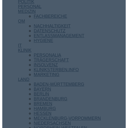
POLITIK
PERSONAL
MEDIZIN
FACHBEREICHE
QM
NACHHALTIGKEIT
DATENSCHUTZ
ENTLASSMANAGEMENT
HYGIENE
IT
KLINIK
PERSONALIA
TRÄGERSCHAFT
INSOLVENZ
KLINIKSTERBEN.INFO
MARKETING
LAND
BADEN-WÜRTTEMBERG
BAYERN
BERLIN
BRANDENBURG
BREMEN
HAMBURG
HESSEN
MECKLENBURG-VORPOMMERN
NIEDERSACHSEN
NORDRHEIN-WESTFALEN