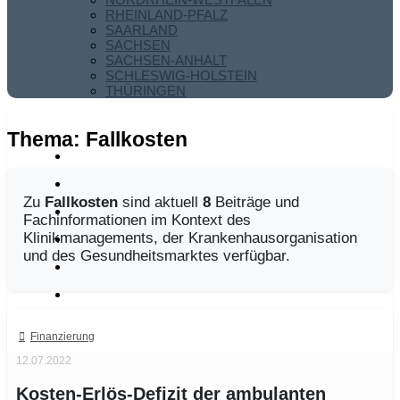
RHEINLAND-PFALZ
SAARLAND
SACHSEN
SACHSEN-ANHALT
SCHLESWIG-HOLSTEIN
THÜRINGEN
Thema:
Fallkosten
Zu
Fallkosten
sind aktuell
8
Beiträge und
Fachinformationen im Kontext des
Klinikmanagements, der Krankenhausorganisation
und des Gesundheitsmarktes verfügbar.
Finanzierung
12.07.2022
Kosten-Erlös-Defizit der ambulanten