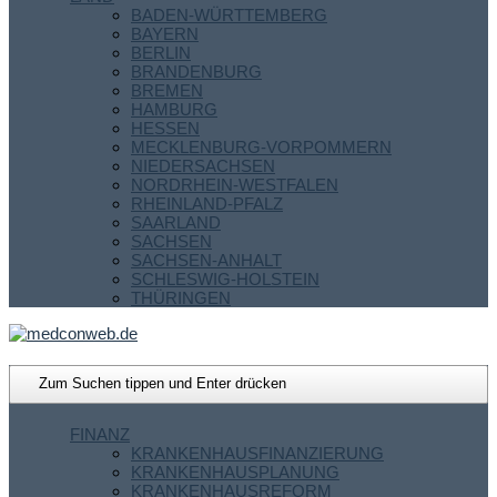
BADEN-WÜRTTEMBERG
BAYERN
BERLIN
BRANDENBURG
BREMEN
HAMBURG
HESSEN
MECKLENBURG-VORPOMMERN
NIEDERSACHSEN
NORDRHEIN-WESTFALEN
RHEINLAND-PFALZ
SAARLAND
SACHSEN
SACHSEN-ANHALT
SCHLESWIG-HOLSTEIN
THÜRINGEN
FINANZ
KRANKENHAUSFINANZIERUNG
KRANKENHAUSPLANUNG
KRANKENHAUSREFORM