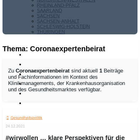
RHEINLAND-PFALZ
SAARLAND
SACHSEN
SACHSEN-ANHALT
SCHLESWIG-HOLSTEIN
THÜRINGEN
Thema:
Coronaexpertenbeirat
Zu
Coronaexpertenbeirat
sind aktuell
1
Beiträge
und Fachinformationen im Kontext des
Klinikmanagements, der Krankenhausorganisation
und des Gesundheitsmarktes verfügbar.
Gesundheitspolitik
24.12.2021
#wirwollen … klare Perspektiven für die