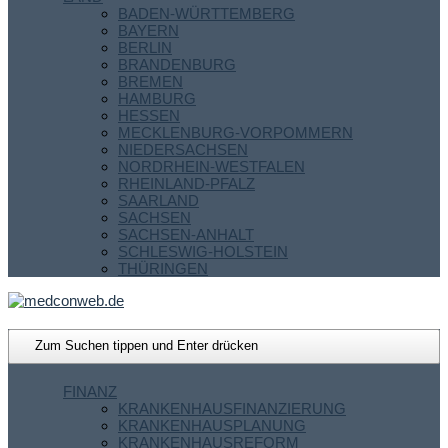
BADEN-WÜRTTEMBERG
BAYERN
BERLIN
BRANDENBURG
BREMEN
HAMBURG
HESSEN
MECKLENBURG-VORPOMMERN
NIEDERSACHSEN
NORDRHEIN-WESTFALEN
RHEINLAND-PFALZ
SAARLAND
SACHSEN
SACHSEN-ANHALT
SCHLESWIG-HOLSTEIN
THÜRINGEN
FINANZ
KRANKENHAUSFINANZIERUNG
KRANKENHAUSPLANUNG
KRANKENHAUSREFORM