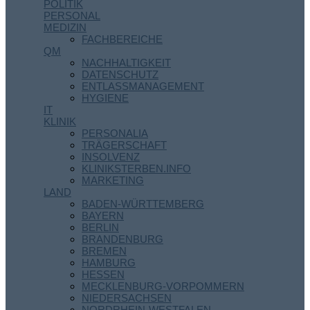
POLITIK
PERSONAL
MEDIZIN
FACHBEREICHE
QM
NACHHALTIGKEIT
DATENSCHUTZ
ENTLASSMANAGEMENT
HYGIENE
IT
KLINIK
PERSONALIA
TRÄGERSCHAFT
INSOLVENZ
KLINIKSTERBEN.INFO
MARKETING
LAND
BADEN-WÜRTTEMBERG
BAYERN
BERLIN
BRANDENBURG
BREMEN
HAMBURG
HESSEN
MECKLENBURG-VORPOMMERN
NIEDERSACHSEN
NORDRHEIN-WESTFALEN