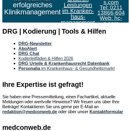
s.com
erfolgreiches
Leistungen
Tel: 0211
im Kranken­
Klinikmanagement
13866-604
haus­
Web:
hc-
management
s.com
DRG | Kodierung | Tools & Hilfen
DRG-Newsletter
AboAlert
DRG Chat
Kodierleitfäden & Hilfen 2026
DRG Urteile & Krankenhausrecht Datenbank
Personalia
im Krankenhaus- & Gesundheitsmarkt
Ihre Expertise ist gefragt!
Sie haben eine Pressemitteilung, einen Fachartikel, aktuelle
Meldungen oder wertvolle Hinweise? Wir freuen uns über Ihre
Beiträge! Kontaktieren Sie uns gerne per E-Mail an
redaktion@medconweb.de
oder über unser
Kontaktformular
medconweb.de