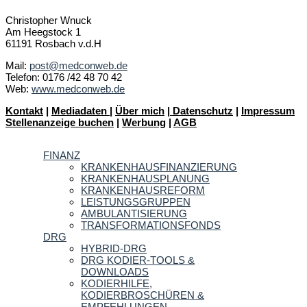
Christopher Wnuck
Am Heegstock 1
61191 Rosbach v.d.H
Mail:
post@medconweb.de
Telefon: 0176 /42 48 70 42
Web:
www.medconweb.de
Kontakt
|
Mediadaten
|
Über mich
|
Datenschutz
|
Impressum
Stellenanzeige buchen
|
Werbung
|
AGB
FINANZ
KRANKENHAUSFINANZIERUNG
KRANKENHAUSPLANUNG
KRANKENHAUSREFORM
LEISTUNGSGRUPPEN
AMBULANTISIERUNG
TRANSFORMATIONSFONDS
DRG
HYBRID-DRG
DRG KODIER-TOOLS &
DOWNLOADS
KODIERHILFE,
KODIERBROSCHÜREN &
EMPFEHLUNGEN