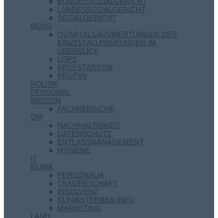
BUNDESSOZIALGERICHT
LANDESSOZIALGERICHT
SOZIALGERICHT
MD(K)
QUARTALSAUSWERTUNGEN DER
EINZELFALLPRÜFUNGEN IM
ÜBERBLICK
LOPS
PRÜFSTATISTIK
PRÜFVV
POLITIK
PERSONAL
MEDIZIN
FACHBEREICHE
QM
NACHHALTIGKEIT
DATENSCHUTZ
ENTLASSMANAGEMENT
HYGIENE
IT
KLINIK
PERSONALIA
TRÄGERSCHAFT
INSOLVENZ
KLINIKSTERBEN.INFO
MARKETING
LAND