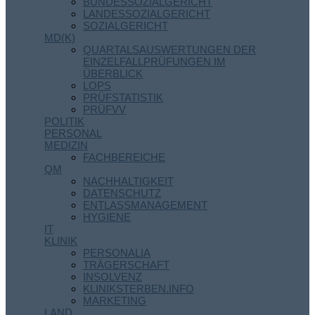
BUNDESSOZIALGERICHT
LANDESSOZIALGERICHT
SOZIALGERICHT
MD(K)
QUARTALSAUSWERTUNGEN DER
EINZELFALLPRÜFUNGEN IM
ÜBERBLICK
LOPS
PRÜFSTATISTIK
PRÜFVV
POLITIK
PERSONAL
MEDIZIN
FACHBEREICHE
QM
NACHHALTIGKEIT
DATENSCHUTZ
ENTLASSMANAGEMENT
HYGIENE
IT
KLINIK
PERSONALIA
TRÄGERSCHAFT
INSOLVENZ
KLINIKSTERBEN.INFO
MARKETING
LAND