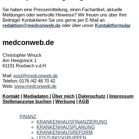
Sie haben eine Pressemitteilung, einen Fachartikel, aktuelle
Meldungen oder wertvolle Hinweise? Wir freuen uns über Ihre
Beiträge! Kontaktieren Sie uns gerne per E-Mail an
redaktion@medconweb.de
oder über unser
Kontaktformular
medconweb.de
Christopher Wnuck
Am Heegstock 1
61191 Rosbach v.d.H
Mail:
post@medconweb.de
Telefon: 0176 /42 48 70 42
Web:
www.medconweb.de
Kontakt
|
Mediadaten
|
Über mich
|
Datenschutz
|
Impressum
Stellenanzeige buchen
|
Werbung
|
AGB
FINANZ
KRANKENHAUSFINANZIERUNG
KRANKENHAUSPLANUNG
KRANKENHAUSREFORM
LEISTUNGSGRUPPEN