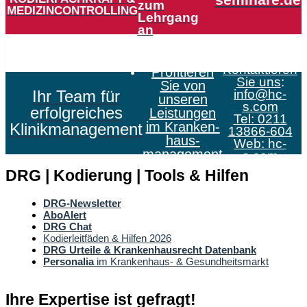
seminare.de
zum
MEDIZINCONTROLLING
Lehrgang
an
Kontaktieren
Profitieren
Sie uns
:
Sie von
Ihr Team für
info@hc-
unseren
s.com
erfolgreiches
Leistungen
Tel: 0211
im Kranken­
Klinikmanagement
13866-604
haus­
Web:
hc-
management
s.com
DRG | Kodierung | Tools & Hilfen
DRG-Newsletter
AboAlert
DRG Chat
Kodierleitfäden & Hilfen 2026
DRG Urteile & Krankenhausrecht Datenbank
Personalia
im Krankenhaus- & Gesundheitsmarkt
Ihre Expertise ist gefragt!