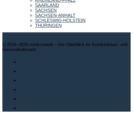
RHEINLAND-PFALZ
SAARLAND
SACHSEN
SACHSEN-ANHALT
SCHLESWIG-HOLSTEIN
THÜRINGEN
© 2016–2026 medconweb – Der Überblick im Krankenhaus- und
Gesundheitmarkt