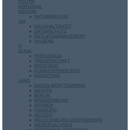
POLITIK
PERSONAL
MEDIZIN
FACHBEREICHE
QM
NACHHALTIGKEIT
DATENSCHUTZ
ENTLASSMANAGEMENT
HYGIENE
IT
KLINIK
PERSONALIA
TRÄGERSCHAFT
INSOLVENZ
KLINIKSTERBEN.INFO
MARKETING
LAND
BADEN-WÜRTTEMBERG
BAYERN
BERLIN
BRANDENBURG
BREMEN
HAMBURG
HESSEN
MECKLENBURG-VORPOMMERN
NIEDERSACHSEN
NORDRHEIN-WESTFALEN