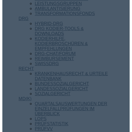
LEISTUNGSGRUPPEN
AMBULANTISIERUNG
TRANSFORMATIONSFONDS
DRG
HYBRID-DRG
DRG KODIER-TOOLS &
DOWNLOADS
KODIERHILFE,
KODIERBROSCHÜREN &
EMPFEHLUNGEN
DRG-CHAT/FORUM
REIMBURSEMENT
SWISSDRG
RECHT
KRANKENHAUSRECHT & URTEILE
DATENBANK
BUNDESSOZIALGERICHT
LANDESSOZIALGERICHT
SOZIALGERICHT
MD(K)
QUARTALSAUSWERTUNGEN DER
EINZELFALLPRÜFUNGEN IM
ÜBERBLICK
LOPS
PRÜFSTATISTIK
PRÜFVV