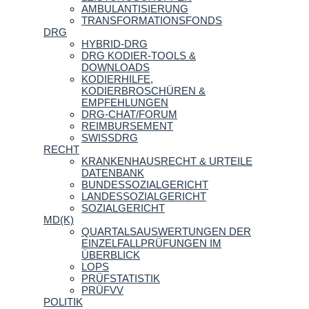
AMBULANTISIERUNG
TRANSFORMATIONSFONDS
DRG
HYBRID-DRG
DRG KODIER-TOOLS &
DOWNLOADS
KODIERHILFE,
KODIERBROSCHÜREN &
EMPFEHLUNGEN
DRG-CHAT/FORUM
REIMBURSEMENT
SWISSDRG
RECHT
KRANKENHAUSRECHT & URTEILE
DATENBANK
BUNDESSOZIALGERICHT
LANDESSOZIALGERICHT
SOZIALGERICHT
MD(K)
QUARTALSAUSWERTUNGEN DER
EINZELFALLPRÜFUNGEN IM
ÜBERBLICK
LOPS
PRÜFSTATISTIK
PRÜFVV
POLITIK