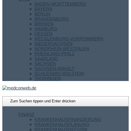
BADEN-WÜRTTEMBERG
BAYERN
BERLIN
BRANDENBURG
BREMEN
HAMBURG
HESSEN
MECKLENBURG-VORPOMMERN
NIEDERSACHSEN
NORDRHEIN-WESTFALEN
RHEINLAND-PFALZ
SAARLAND
SACHSEN
SACHSEN-ANHALT
SCHLESWIG-HOLSTEIN
THÜRINGEN
FINANZ
KRANKENHAUSFINANZIERUNG
KRANKENHAUSPLANUNG
KRANKENHAUSREFORM