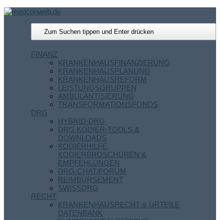
FINANZ
KRANKENHAUSFINANZIERUNG
KRANKENHAUSPLANUNG
KRANKENHAUSREFORM
LEISTUNGSGRUPPEN
AMBULANTISIERUNG
TRANSFORMATIONSFONDS
DRG
HYBRID-DRG
DRG KODIER-TOOLS &
DOWNLOADS
KODIERHILFE,
KODIERBROSCHÜREN &
EMPFEHLUNGEN
DRG-CHAT/FORUM
REIMBURSEMENT
SWISSDRG
RECHT
KRANKENHAUSRECHT & URTEILE
DATENBANK