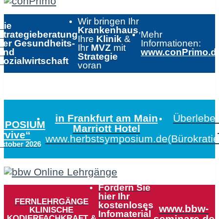
Wir bringen Ihr
Die
Krankenhaus
,
Strategieberatung
Mehr
Ihre
Klinik
&
der Gesundheits-
Informationen:
Ihr
MVZ
mit
und
www.conPrimo.d
Strategie
Sozialwirtschaft
voran
in Frankfurt am Main
Überleben
MPOSIUM
Marriott Hotel
urvive“
www.herbstsymposium.de
(Bürokrati
Oktober 2026
Fordern Sie
hier Ihr
FERNLEHRGÄNGE
kostenloses
www.bbw-
KLINISCHE
Infomaterial
KODIERFACHKRAFT &