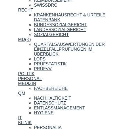
REIMBURSEMENT
SWISSDRG
RECHT
KRANKENHAUSRECHT & URTEILE
DATENBANK
BUNDESSOZIALGERICHT
LANDESSOZIALGERICHT
SOZIALGERICHT
MD(K)
QUARTALSAUSWERTUNGEN DER
EINZELFALLPRÜFUNGEN IM
ÜBERBLICK
LOPS
PRÜFSTATISTIK
PRÜFVV
POLITIK
PERSONAL
MEDIZIN
FACHBEREICHE
QM
NACHHALTIGKEIT
DATENSCHUTZ
ENTLASSMANAGEMENT
HYGIENE
IT
KLINIK
PERSONALIA