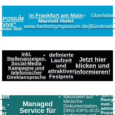
in Frankfurt am Main
Überleben
MPOSIUM
Marriott Hotel
urvive“
www.herbstsymposium.de
(Bürokrati
Oktober 2026
inkl.
definierte
Stellenanzeigen,
Jetzt hier
Laufzeit
Social-Media
klicken und
und
Kampagne und
attraktiver
informieren!
telefonischer
Festpreis
Direktansprache
Speziali
Zeit
fokussiert auf
Reorga
klinische
Managed
med.-
Dokumentation,
in.
admini
Service für
DRG-/OPS-/ICD-
er
Prozes