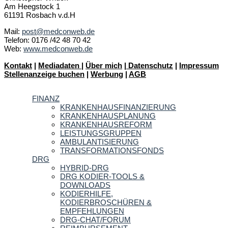
Am Heegstock 1
61191 Rosbach v.d.H
Mail:
post@medconweb.de
Telefon: 0176 /42 48 70 42
Web:
www.medconweb.de
Kontakt
|
Mediadaten
|
Über mich
|
Datenschutz
|
Impressum
Stellenanzeige buchen
|
Werbung
|
AGB
FINANZ
KRANKENHAUSFINANZIERUNG
KRANKENHAUSPLANUNG
KRANKENHAUSREFORM
LEISTUNGSGRUPPEN
AMBULANTISIERUNG
TRANSFORMATIONSFONDS
DRG
HYBRID-DRG
DRG KODIER-TOOLS &
DOWNLOADS
KODIERHILFE,
KODIERBROSCHÜREN &
EMPFEHLUNGEN
DRG-CHAT/FORUM