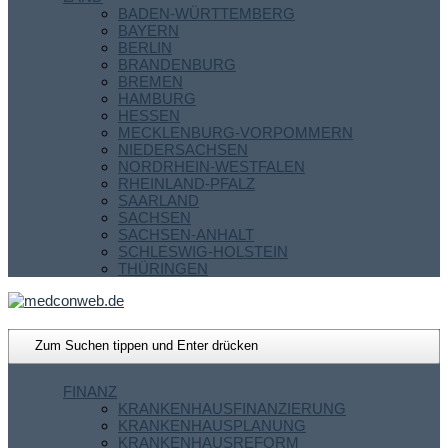
BADEN-WÜRTTEMBERG
BAYERN
BERLIN
BRANDENBURG
BREMEN
HAMBURG
HESSEN
MECKLENBURG-VORPOMMERN
NIEDERSACHSEN
NORDRHEIN-WESTFALEN
RHEINLAND-PFALZ
SAARLAND
SACHSEN
SACHSEN-ANHALT
SCHLESWIG-HOLSTEIN
THÜRINGEN
FINANZ
KRANKENHAUSFINANZIERUNG
KRANKENHAUSPLANUNG
KRANKENHAUSREFORM