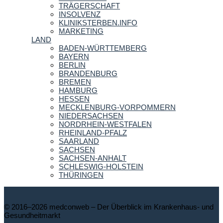
TRÄGERSCHAFT
INSOLVENZ
KLINIKSTERBEN.INFO
MARKETING
LAND
BADEN-WÜRTTEMBERG
BAYERN
BERLIN
BRANDENBURG
BREMEN
HAMBURG
HESSEN
MECKLENBURG-VORPOMMERN
NIEDERSACHSEN
NORDRHEIN-WESTFALEN
RHEINLAND-PFALZ
SAARLAND
SACHSEN
SACHSEN-ANHALT
SCHLESWIG-HOLSTEIN
THÜRINGEN
© 2016–2026 medconweb – Der Überblick im Krankenhaus- und
Gesundheitmarkt