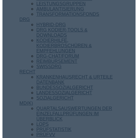
LEISTUNGSGRUPPEN
AMBULANTISIERUNG
TRANSFORMATIONSFONDS
DRG
HYBRID-DRG
DRG KODIER-TOOLS &
DOWNLOADS
KODIERHILFE,
KODIERBROSCHÜREN &
EMPFEHLUNGEN
DRG-CHAT/FORUM
REIMBURSEMENT
SWISSDRG
RECHT
KRANKENHAUSRECHT & URTEILE
DATENBANK
BUNDESSOZIALGERICHT
LANDESSOZIALGERICHT
SOZIALGERICHT
MD(K)
QUARTALSAUSWERTUNGEN DER
EINZELFALLPRÜFUNGEN IM
ÜBERBLICK
LOPS
PRÜFSTATISTIK
PRÜFVV