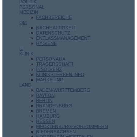
POLITIK
PERSONAL
MEDIZIN
FACHBEREICHE
QM
NACHHALTIGKEIT
DATENSCHUTZ
ENTLASSMANAGEMENT
HYGIENE
IT
KLINIK
PERSONALIA
TRÄGERSCHAFT
INSOLVENZ
KLINIKSTERBEN.INFO
MARKETING
LAND
BADEN-WÜRTTEMBERG
BAYERN
BERLIN
BRANDENBURG
BREMEN
HAMBURG
HESSEN
MECKLENBURG-VORPOMMERN
NIEDERSACHSEN
NORDRHEIN-WESTFALEN