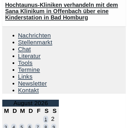
Hochtaunus-Kliniken verhandeln mit dem
Sana Klinikum in Offenbach über eine
Kinderstation in Bad Homburg
Nachrichten
Stellenmarkt
Chat
Literatur
Tools
Termine
Links
Newsletter
Kontakt
August 2026
M
D
M
D
F
S
S
2
1
3
4
5
6
7
8
9