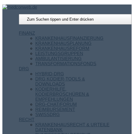
FINANZ
KRANKENHAUSFINANZIERUNG
KRANKENHAUSPLANUNG
KRANKENHAUSREFORM
LEISTUNGSGRUPPEN
AMBULANTISIERUNG
TRANSFORMATIONSFONDS
DRG
HYBRID-DRG
DRG KODIER-TOOLS &
DOWNLOADS
KODIERHILFE,
KODIERBROSCHÜREN &
EMPFEHLUNGEN
DRG-CHAT/FORUM
REIMBURSEMENT
SWISSDRG
RECHT
KRANKENHAUSRECHT & URTEILE
DATENBANK