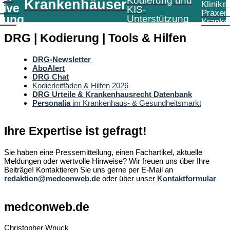
Kodierung und
Krankenhäuser
Klinike
tive
KIS-
Praxen
tung
Unterstützung
Kranke
DRG | Kodierung | Tools & Hilfen
DRG-Newsletter
AboAlert
DRG Chat
Kodierleitfäden & Hilfen 2026
DRG Urteile & Krankenhausrecht Datenbank
Personalia
im Krankenhaus- & Gesundheitsmarkt
Ihre Expertise ist gefragt!
Sie haben eine Pressemitteilung, einen Fachartikel, aktuelle
Meldungen oder wertvolle Hinweise? Wir freuen uns über Ihre
Beiträge! Kontaktieren Sie uns gerne per E-Mail an
redaktion@medconweb.de
oder über unser
Kontaktformular
medconweb.de
Christopher Wnuck