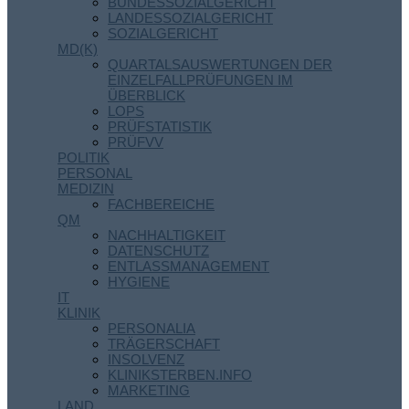
BUNDESSOZIALGERICHT
LANDESSOZIALGERICHT
SOZIALGERICHT
MD(K)
QUARTALSAUSWERTUNGEN DER
EINZELFALLPRÜFUNGEN IM
ÜBERBLICK
LOPS
PRÜFSTATISTIK
PRÜFVV
POLITIK
PERSONAL
MEDIZIN
FACHBEREICHE
QM
NACHHALTIGKEIT
DATENSCHUTZ
ENTLASSMANAGEMENT
HYGIENE
IT
KLINIK
PERSONALIA
TRÄGERSCHAFT
INSOLVENZ
KLINIKSTERBEN.INFO
MARKETING
LAND