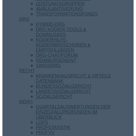
LEISTUNGSGRUPPEN
AMBULANTISIERUNG
TRANSFORMATIONSFONDS
DRG
HYBRID-DRG
DRG KODIER-TOOLS &
DOWNLOADS
KODIERHILFE,
KODIERBROSCHÜREN &
EMPFEHLUNGEN
DRG-CHAT/FORUM
REIMBURSEMENT
SWISSDRG
RECHT
KRANKENHAUSRECHT & URTEILE
DATENBANK
BUNDESSOZIALGERICHT
LANDESSOZIALGERICHT
SOZIALGERICHT
MD(K)
QUARTALSAUSWERTUNGEN DER
EINZELFALLPRÜFUNGEN IM
ÜBERBLICK
LOPS
PRÜFSTATISTIK
PRÜFVV