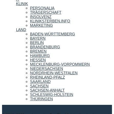
KLINIK
PERSONALIA
TRÄGERSCHAFT
INSOLVENZ
KLINIKSTERBEN.INFO
MARKETING
LAND
BADEN-WÜRTTEMBERG
BAYERN
BERLIN
BRANDENBURG
BREMEN
HAMBURG
HESSEN
MECKLENBURG-VORPOMMERN
NIEDERSACHSEN
NORDRHEIN-WESTFALEN
RHEINLAND-PFALZ
SAARLAND
SACHSEN
SACHSEN-ANHALT
SCHLESWIG-HOLSTEIN
THÜRINGEN