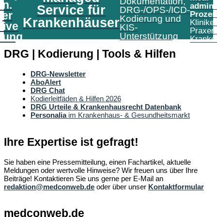
Dokumentation,
in.
admini
Service für
DRG-/OPS-/ICD-
er
Prozes
Kodierung und
Krankenhäuser
Klinike
tive
KIS-
Praxen
tung
Unterstützung
Kranke
DRG | Kodierung | Tools & Hilfen
DRG-Newsletter
AboAlert
DRG Chat
Kodierleitfäden & Hilfen 2026
DRG Urteile & Krankenhausrecht Datenbank
Personalia
im Krankenhaus- & Gesundheitsmarkt
Ihre Expertise ist gefragt!
Sie haben eine Pressemitteilung, einen Fachartikel, aktuelle
Meldungen oder wertvolle Hinweise? Wir freuen uns über Ihre
Beiträge! Kontaktieren Sie uns gerne per E-Mail an
redaktion@medconweb.de
oder über unser
Kontaktformular
medconweb.de