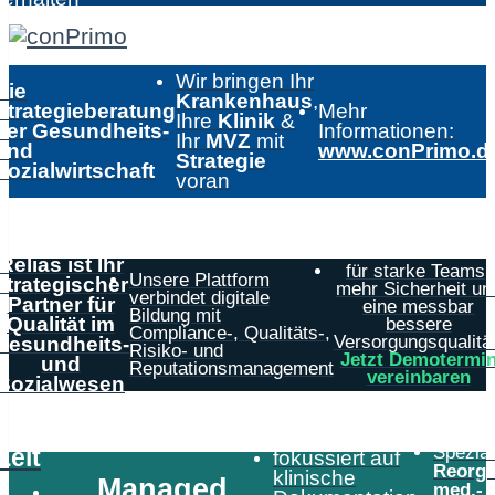
Wir bringen Ihr
Die
Krankenhaus
,
Strategieberatung
Mehr
Ihre
Klinik
&
der Gesundheits-
Informationen:
Ihr
MVZ
mit
und
www.conPrimo.d
Strategie
Sozialwirtschaft
voran
Relias ist Ihr
für starke Teams,
Unsere Plattform
strategischer
mehr Sicherheit un
verbindet digitale
Partner für
eine messbar
Bildung mit
Qualität im
bessere
Compliance-, Qualitäts-,
Versorgungsqualität
Gesundheits-
Risiko- und
Jetzt Demotermi
und
Reputationsmanagement
vereinbaren
Sozialwesen
Speziali
Zeit
fokussiert auf
Reorga
klinische
Managed
med.-