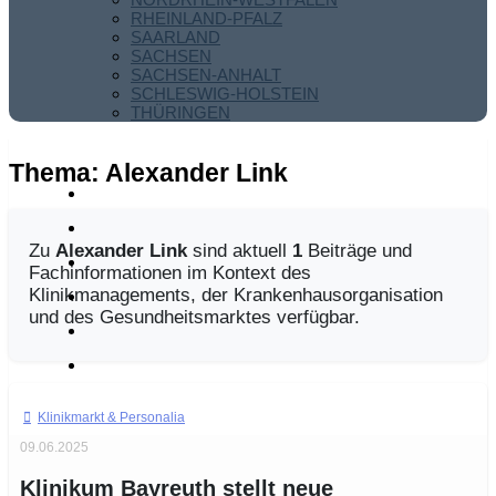
RHEINLAND-PFALZ
SAARLAND
SACHSEN
SACHSEN-ANHALT
SCHLESWIG-HOLSTEIN
THÜRINGEN
Thema:
Alexander Link
Zu
Alexander Link
sind aktuell
1
Beiträge und
Fachinformationen im Kontext des
Klinikmanagements, der Krankenhausorganisation
und des Gesundheitsmarktes verfügbar.
Klinikmarkt
09.06.2025
Klinikum Bayreuth stellt neue