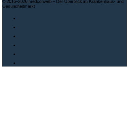
© 2016–2026 medconweb – Der Überblick im Krankenhaus- und
Gesundheitmarkt