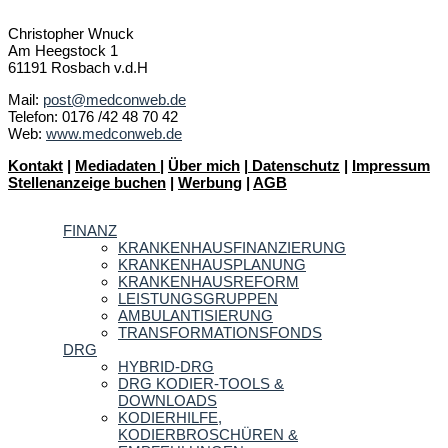
Christopher Wnuck
Am Heegstock 1
61191 Rosbach v.d.H
Mail:
post@medconweb.de
Telefon: 0176 /42 48 70 42
Web:
www.medconweb.de
Kontakt
|
Mediadaten
|
Über mich
|
Datenschutz
|
Impressum
Stellenanzeige buchen
|
Werbung
|
AGB
FINANZ
KRANKENHAUSFINANZIERUNG
KRANKENHAUSPLANUNG
KRANKENHAUSREFORM
LEISTUNGSGRUPPEN
AMBULANTISIERUNG
TRANSFORMATIONSFONDS
DRG
HYBRID-DRG
DRG KODIER-TOOLS &
DOWNLOADS
KODIERHILFE,
KODIERBROSCHÜREN &