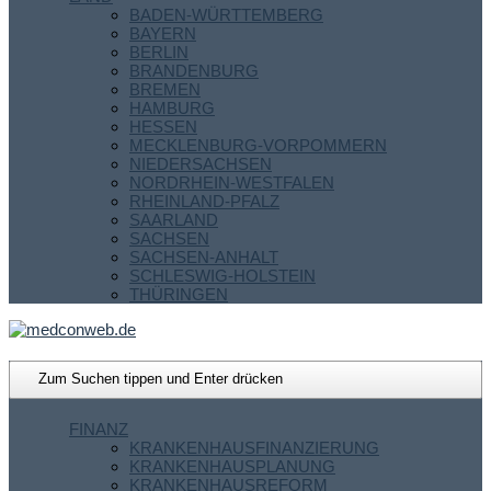
BADEN-WÜRTTEMBERG
BAYERN
BERLIN
BRANDENBURG
BREMEN
HAMBURG
HESSEN
MECKLENBURG-VORPOMMERN
NIEDERSACHSEN
NORDRHEIN-WESTFALEN
RHEINLAND-PFALZ
SAARLAND
SACHSEN
SACHSEN-ANHALT
SCHLESWIG-HOLSTEIN
THÜRINGEN
FINANZ
KRANKENHAUSFINANZIERUNG
KRANKENHAUSPLANUNG
KRANKENHAUSREFORM