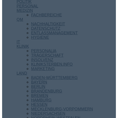
POLITIK
PERSONAL
MEDIZIN
FACHBEREICHE
QM
NACHHALTIGKEIT
DATENSCHUTZ
ENTLASSMANAGEMENT
HYGIENE
IT
KLINIK
PERSONALIA
TRÄGERSCHAFT
INSOLVENZ
KLINIKSTERBEN.INFO
MARKETING
LAND
BADEN-WÜRTTEMBERG
BAYERN
BERLIN
BRANDENBURG
BREMEN
HAMBURG
HESSEN
MECKLENBURG-VORPOMMERN
NIEDERSACHSEN
NORDRHEIN-WESTFALEN