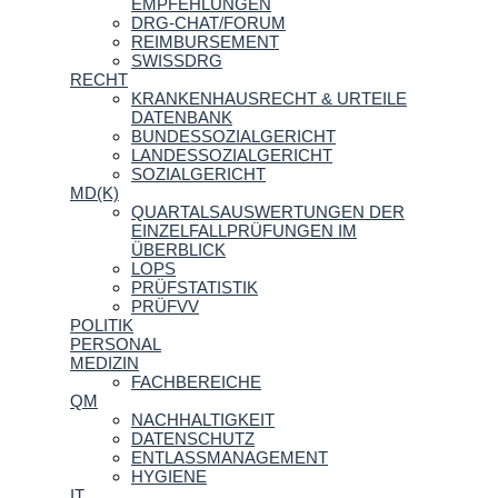
EMPFEHLUNGEN
DRG-CHAT/FORUM
REIMBURSEMENT
SWISSDRG
RECHT
KRANKENHAUSRECHT & URTEILE
DATENBANK
BUNDESSOZIALGERICHT
LANDESSOZIALGERICHT
SOZIALGERICHT
MD(K)
QUARTALSAUSWERTUNGEN DER
EINZELFALLPRÜFUNGEN IM
ÜBERBLICK
LOPS
PRÜFSTATISTIK
PRÜFVV
POLITIK
PERSONAL
MEDIZIN
FACHBEREICHE
QM
NACHHALTIGKEIT
DATENSCHUTZ
ENTLASSMANAGEMENT
HYGIENE
IT