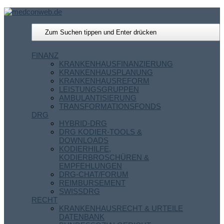
FINANZ
KRANKENHAUSFINANZIERUNG
KRANKENHAUSPLANUNG
KRANKENHAUSREFORM
LEISTUNGSGRUPPEN
AMBULANTISIERUNG
TRANSFORMATIONSFONDS
DRG
HYBRID-DRG
DRG KODIER-TOOLS &
DOWNLOADS
KODIERHILFE,
KODIERBROSCHÜREN &
EMPFEHLUNGEN
DRG-CHAT/FORUM
REIMBURSEMENT
SWISSDRG
RECHT
KRANKENHAUSRECHT & URTEILE
DATENBANK