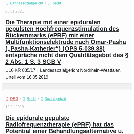
Landessozialgericht
/
Recht
06.01.2021
Die Therapie mit einer epiduralen
gepulsten Hochfrequenzstimulation des
Rückemmarks (ePRF) mit einer
Multifunktionselektrode nach Omar-Pasha
(„Pasha-Katheder“) (OPS 5-039.38)
entspräche nicht dem Qualitätsgebot des §
2 Abs. 1 S. 3 SGB V
L 16 KR 835/17 | Landessozialgericht Nordrhein-Westfalen,
Urteil vom 16.05.2019
DRG
/
Recht
/
Sozialgericht
12.04.2019
Die epidurale gepulste
Radiofrequenztherapie (ePRF) hat das
Potential einer Behandlungsalternative u.