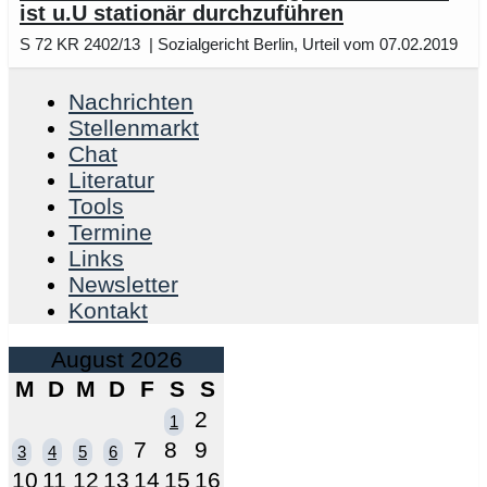
ist u.U stationär durchzuführen
S 72 KR 2402/13 | Sozialgericht Berlin, Urteil vom 07.02.2019
Nachrichten
Stellenmarkt
Chat
Literatur
Tools
Termine
Links
Newsletter
Kontakt
August 2026
M
D
M
D
F
S
S
2
1
7
8
9
3
4
5
6
10
11
12
13
14
15
16