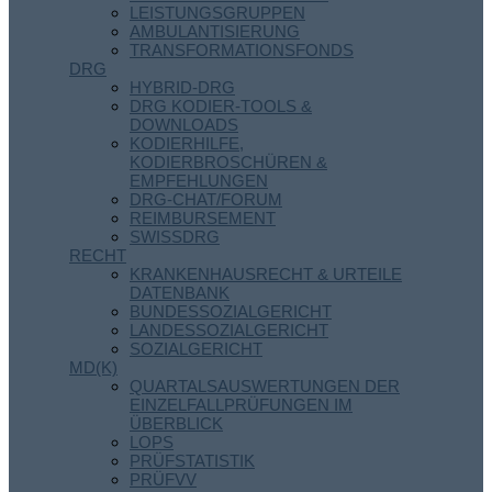
LEISTUNGSGRUPPEN
AMBULANTISIERUNG
TRANSFORMATIONSFONDS
DRG
HYBRID-DRG
DRG KODIER-TOOLS &
DOWNLOADS
KODIERHILFE,
KODIERBROSCHÜREN &
EMPFEHLUNGEN
DRG-CHAT/FORUM
REIMBURSEMENT
SWISSDRG
RECHT
KRANKENHAUSRECHT & URTEILE
DATENBANK
BUNDESSOZIALGERICHT
LANDESSOZIALGERICHT
SOZIALGERICHT
MD(K)
QUARTALSAUSWERTUNGEN DER
EINZELFALLPRÜFUNGEN IM
ÜBERBLICK
LOPS
PRÜFSTATISTIK
PRÜFVV