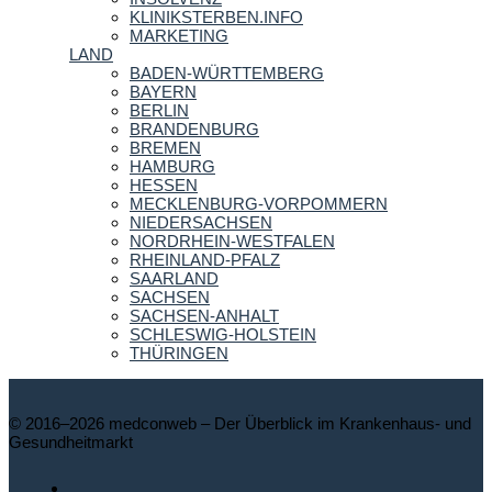
KLINIKSTERBEN.INFO
MARKETING
LAND
BADEN-WÜRTTEMBERG
BAYERN
BERLIN
BRANDENBURG
BREMEN
HAMBURG
HESSEN
MECKLENBURG-VORPOMMERN
NIEDERSACHSEN
NORDRHEIN-WESTFALEN
RHEINLAND-PFALZ
SAARLAND
SACHSEN
SACHSEN-ANHALT
SCHLESWIG-HOLSTEIN
THÜRINGEN
© 2016–2026 medconweb – Der Überblick im Krankenhaus- und
Gesundheitmarkt