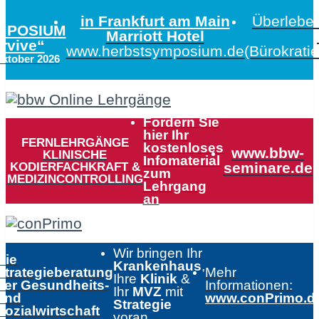
in Frankfurt am Main
Überleben
MPOSIUM
Marriott Hotel
urvive“
www.herbstsymposium.de
(Bürokrati
Oktober 2026
Fordern Sie
hier Ihr
FERNLEHRGÄNGE
kostenloses
www.bbw-
KLINISCHE
Infomaterial
KODIERFACHKRAFT &
seminare.de
zum
MEDIZINCONTROLLING
Lehrgang
an
Wir bringen Ihr
Die
Krankenhaus
,
Strategieberatung
Mehr
Ihre
Klinik
&
der Gesundheits-
Informationen:
Ihr
MVZ
mit
und
www.conPrimo.d
Strategie
Sozialwirtschaft
voran