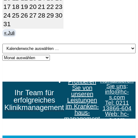
17
18
19
20
21
22
23
24
25
26
27
28
29
30
31
« Juli
Kontaktieren
Profitieren
Sie uns
:
Sie von
Ihr Team für
info@hc-
unseren
s.com
erfolgreiches
Leistungen
Tel: 0211
im Kranken­
Klinikmanagement
13866-604
haus­
Web:
hc-
management
s.com