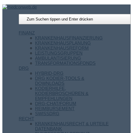
FINANZ
KRANKENHAUSFINANZIERUNG
KRANKENHAUSPLANUNG
KRANKENHAUSREFORM
LEISTUNGSGRUPPEN
AMBULANTISIERUNG
TRANSFORMATIONSFONDS
DRG
HYBRID-DRG
DRG KODIER-TOOLS &
DOWNLOADS
KODIERHILFE,
KODIERBROSCHÜREN &
EMPFEHLUNGEN
DRG-CHAT/FORUM
REIMBURSEMENT
SWISSDRG
RECHT
KRANKENHAUSRECHT & URTEILE
DATENBANK