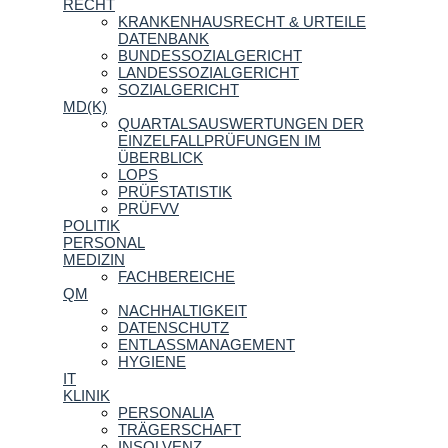
RECHT
KRANKENHAUSRECHT & URTEILE
DATENBANK
BUNDESSOZIALGERICHT
LANDESSOZIALGERICHT
SOZIALGERICHT
MD(K)
QUARTALSAUSWERTUNGEN DER
EINZELFALLPRÜFUNGEN IM
ÜBERBLICK
LOPS
PRÜFSTATISTIK
PRÜFVV
POLITIK
PERSONAL
MEDIZIN
FACHBEREICHE
QM
NACHHALTIGKEIT
DATENSCHUTZ
ENTLASSMANAGEMENT
HYGIENE
IT
KLINIK
PERSONALIA
TRÄGERSCHAFT
INSOLVENZ