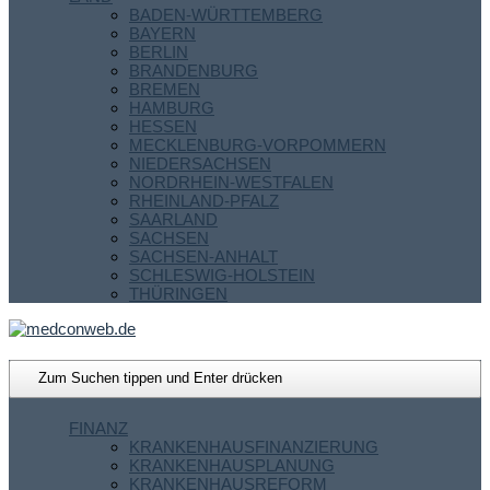
BADEN-WÜRTTEMBERG
BAYERN
BERLIN
BRANDENBURG
BREMEN
HAMBURG
HESSEN
MECKLENBURG-VORPOMMERN
NIEDERSACHSEN
NORDRHEIN-WESTFALEN
RHEINLAND-PFALZ
SAARLAND
SACHSEN
SACHSEN-ANHALT
SCHLESWIG-HOLSTEIN
THÜRINGEN
FINANZ
KRANKENHAUSFINANZIERUNG
KRANKENHAUSPLANUNG
KRANKENHAUSREFORM