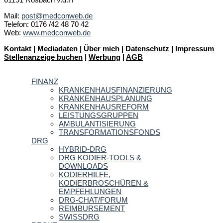
Mail:
post@medconweb.de
Telefon: 0176 /42 48 70 42
Web:
www.medconweb.de
Kontakt
|
Mediadaten
|
Über mich
|
Datenschutz
|
Impressum
Stellenanzeige buchen
|
Werbung
|
AGB
FINANZ
KRANKENHAUSFINANZIERUNG
KRANKENHAUSPLANUNG
KRANKENHAUSREFORM
LEISTUNGSGRUPPEN
AMBULANTISIERUNG
TRANSFORMATIONSFONDS
DRG
HYBRID-DRG
DRG KODIER-TOOLS &
DOWNLOADS
KODIERHILFE,
KODIERBROSCHÜREN &
EMPFEHLUNGEN
DRG-CHAT/FORUM
REIMBURSEMENT
SWISSDRG