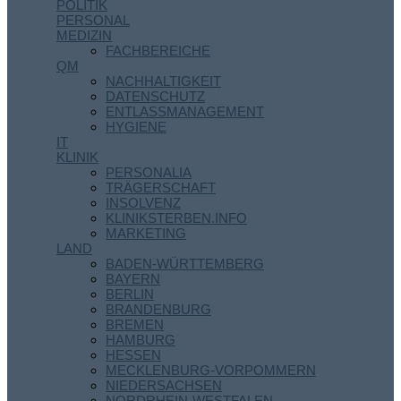
POLITIK
PERSONAL
MEDIZIN
FACHBEREICHE
QM
NACHHALTIGKEIT
DATENSCHUTZ
ENTLASSMANAGEMENT
HYGIENE
IT
KLINIK
PERSONALIA
TRÄGERSCHAFT
INSOLVENZ
KLINIKSTERBEN.INFO
MARKETING
LAND
BADEN-WÜRTTEMBERG
BAYERN
BERLIN
BRANDENBURG
BREMEN
HAMBURG
HESSEN
MECKLENBURG-VORPOMMERN
NIEDERSACHSEN
NORDRHEIN-WESTFALEN