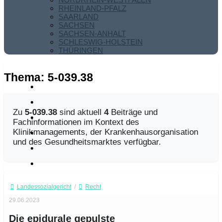
RHEINLAND-PFALZ
SAARLAND
SACHSEN
SACHSEN-ANHALT
SCHLESWIG-HOLSTEIN
THÜRINGEN
Thema:
5-039.38
Zu
5-039.38
sind aktuell
4
Beiträge und
Fachinformationen im Kontext des
Klinikmanagements, der Krankenhausorganisation
und des Gesundheitsmarktes verfügbar.
Landessozialgericht
/
Recht
29.06.2023
Die epidurale gepulste