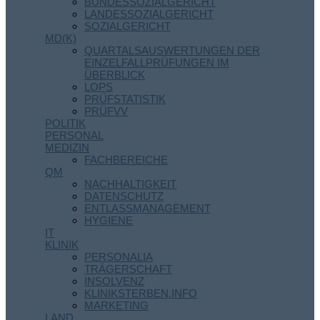
BUNDESSOZIALGERICHT
LANDESSOZIALGERICHT
SOZIALGERICHT
MD(K)
QUARTALSAUSWERTUNGEN DER
EINZELFALLPRÜFUNGEN IM
ÜBERBLICK
LOPS
PRÜFSTATISTIK
PRÜFVV
POLITIK
PERSONAL
MEDIZIN
FACHBEREICHE
QM
NACHHALTIGKEIT
DATENSCHUTZ
ENTLASSMANAGEMENT
HYGIENE
IT
KLINIK
PERSONALIA
TRÄGERSCHAFT
INSOLVENZ
KLINIKSTERBEN.INFO
MARKETING
LAND