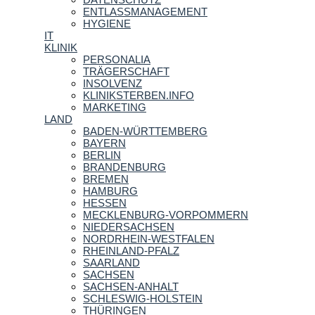
ENTLASSMANAGEMENT
HYGIENE
IT
KLINIK
PERSONALIA
TRÄGERSCHAFT
INSOLVENZ
KLINIKSTERBEN.INFO
MARKETING
LAND
BADEN-WÜRTTEMBERG
BAYERN
BERLIN
BRANDENBURG
BREMEN
HAMBURG
HESSEN
MECKLENBURG-VORPOMMERN
NIEDERSACHSEN
NORDRHEIN-WESTFALEN
RHEINLAND-PFALZ
SAARLAND
SACHSEN
SACHSEN-ANHALT
SCHLESWIG-HOLSTEIN
THÜRINGEN