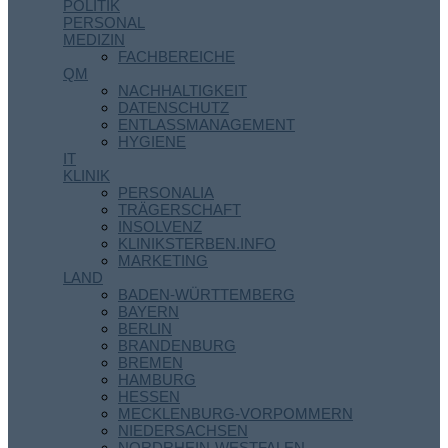
POLITIK
PERSONAL
MEDIZIN
FACHBEREICHE
QM
NACHHALTIGKEIT
DATENSCHUTZ
ENTLASSMANAGEMENT
HYGIENE
IT
KLINIK
PERSONALIA
TRÄGERSCHAFT
INSOLVENZ
KLINIKSTERBEN.INFO
MARKETING
LAND
BADEN-WÜRTTEMBERG
BAYERN
BERLIN
BRANDENBURG
BREMEN
HAMBURG
HESSEN
MECKLENBURG-VORPOMMERN
NIEDERSACHSEN
NORDRHEIN-WESTFALEN