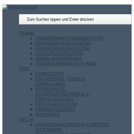
FINANZ
KRANKENHAUSFINANZIERUNG
KRANKENHAUSPLANUNG
KRANKENHAUSREFORM
LEISTUNGSGRUPPEN
AMBULANTISIERUNG
TRANSFORMATIONSFONDS
DRG
HYBRID-DRG
DRG KODIER-TOOLS &
DOWNLOADS
KODIERHILFE,
KODIERBROSCHÜREN &
EMPFEHLUNGEN
DRG-CHAT/FORUM
REIMBURSEMENT
SWISSDRG
RECHT
KRANKENHAUSRECHT & URTEILE
DATENBANK