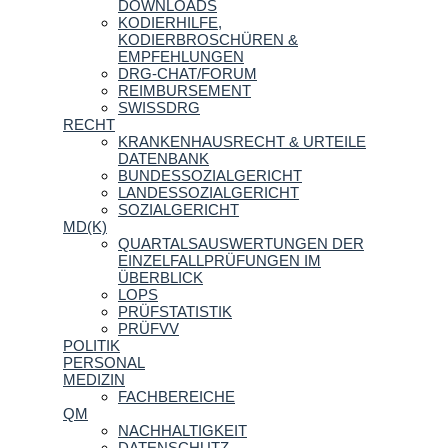
DOWNLOADS
KODIERHILFE,
KODIERBROSCHÜREN &
EMPFEHLUNGEN
DRG-CHAT/FORUM
REIMBURSEMENT
SWISSDRG
RECHT
KRANKENHAUSRECHT & URTEILE
DATENBANK
BUNDESSOZIALGERICHT
LANDESSOZIALGERICHT
SOZIALGERICHT
MD(K)
QUARTALSAUSWERTUNGEN DER
EINZELFALLPRÜFUNGEN IM
ÜBERBLICK
LOPS
PRÜFSTATISTIK
PRÜFVV
POLITIK
PERSONAL
MEDIZIN
FACHBEREICHE
QM
NACHHALTIGKEIT
DATENSCHUTZ