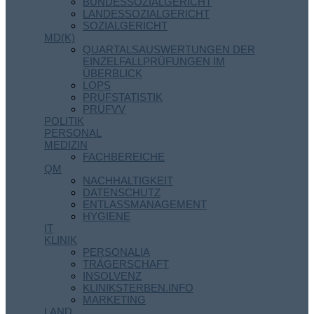
BUNDESSOZIALGERICHT
LANDESSOZIALGERICHT
SOZIALGERICHT
MD(K)
QUARTALSAUSWERTUNGEN DER
EINZELFALLPRÜFUNGEN IM
ÜBERBLICK
LOPS
PRÜFSTATISTIK
PRÜFVV
POLITIK
PERSONAL
MEDIZIN
FACHBEREICHE
QM
NACHHALTIGKEIT
DATENSCHUTZ
ENTLASSMANAGEMENT
HYGIENE
IT
KLINIK
PERSONALIA
TRÄGERSCHAFT
INSOLVENZ
KLINIKSTERBEN.INFO
MARKETING
LAND