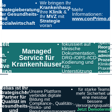
Wir bringen Ihr
Die
Krankenhaus
,
Strategieberatung
Mehr
Ihre
Klinik
&
der Gesundheits-
Informationen:
Ihr
MVZ
mit
und
www.conPrimo.d
Strategie
Sozialwirtschaft
voran
Speziali
Zeit
fokussiert auf
Reorga
klinische
Managed
med.-
Dokumentation,
in.
admini
Service für
DRG-/OPS-/ICD-
er
Prozes
Kodierung und
Krankenhäuser
Klinike
tive
KIS-
Praxen
tung
Unterstützung
Kranke
Relias ist Ihr
für starke Teams,
Unsere Plattform
strategischer
mehr Sicherheit un
verbindet digitale
Partner für
eine messbar
Bildung mit
Qualität im
bessere
Compliance-, Qualitäts-,
Versorgungsqualität
Gesundheits-
Risiko- und
Jetzt Demotermi
und
Reputationsmanagement