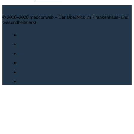
© 2016–2026 medconweb – Der Überblick im Krankenhaus- und
Gesundheitmarkt