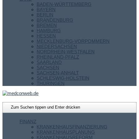
BADEN-WÜRTTEMBERG
BAYERN
BERLIN
BRANDENBURG
BREMEN
HAMBURG
HESSEN
MECKLENBURG-VORPOMMERN
NIEDERSACHSEN
NORDRHEIN-WESTFALEN
RHEINLAND-PFALZ
SAARLAND
SACHSEN
SACHSEN-ANHALT
SCHLESWIG-HOLSTEIN
THÜRINGEN
FINANZ
KRANKENHAUSFINANZIERUNG
KRANKENHAUSPLANUNG
KRANKENHAUSREFORM