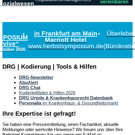
vereinbaren
Sozialwesen
in Frankfurt am Main
Überleben
MPOSIUM
Marriott Hotel
urvive“
www.herbstsymposium.de
(Bürokrati
Oktober 2026
DRG | Kodierung | Tools & Hilfen
DRG-Newsletter
AboAlert
DRG Chat
Kodierleitfäden & Hilfen 2026
DRG Urteile & Krankenhausrecht Datenbank
Personalia
im Krankenhaus- & Gesundheitsmarkt
Ihre Expertise ist gefragt!
Sie haben eine Pressemitteilung, einen Fachartikel, aktuelle
Meldungen oder wertvolle Hinweise? Wir freuen uns über Ihre
Beiträge! Kontaktieren Sie uns gerne per E-Mail an