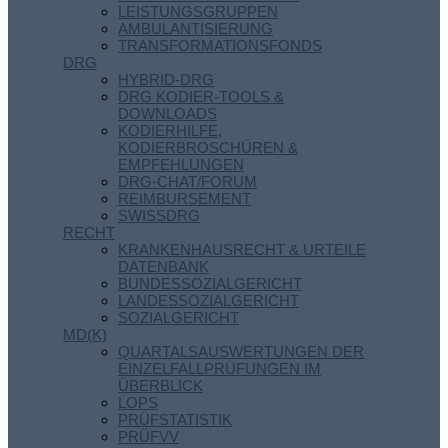
LEISTUNGSGRUPPEN
AMBULANTISIERUNG
TRANSFORMATIONSFONDS
DRG
HYBRID-DRG
DRG KODIER-TOOLS &
DOWNLOADS
KODIERHILFE,
KODIERBROSCHÜREN &
EMPFEHLUNGEN
DRG-CHAT/FORUM
REIMBURSEMENT
SWISSDRG
RECHT
KRANKENHAUSRECHT & URTEILE
DATENBANK
BUNDESSOZIALGERICHT
LANDESSOZIALGERICHT
SOZIALGERICHT
MD(K)
QUARTALSAUSWERTUNGEN DER
EINZELFALLPRÜFUNGEN IM
ÜBERBLICK
LOPS
PRÜFSTATISTIK
PRÜFVV