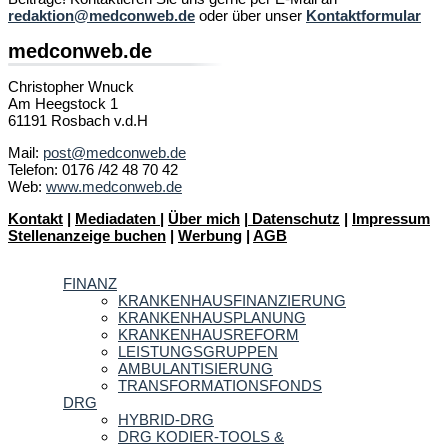
redaktion@medconweb.de
oder über unser
Kontaktformular
medconweb.de
Christopher Wnuck
Am Heegstock 1
61191 Rosbach v.d.H
Mail:
post@medconweb.de
Telefon: 0176 /42 48 70 42
Web:
www.medconweb.de
Kontakt
|
Mediadaten
|
Über mich
|
Datenschutz
|
Impressum
Stellenanzeige buchen
|
Werbung
|
AGB
FINANZ
KRANKENHAUSFINANZIERUNG
KRANKENHAUSPLANUNG
KRANKENHAUSREFORM
LEISTUNGSGRUPPEN
AMBULANTISIERUNG
TRANSFORMATIONSFONDS
DRG
HYBRID-DRG
DRG KODIER-TOOLS &