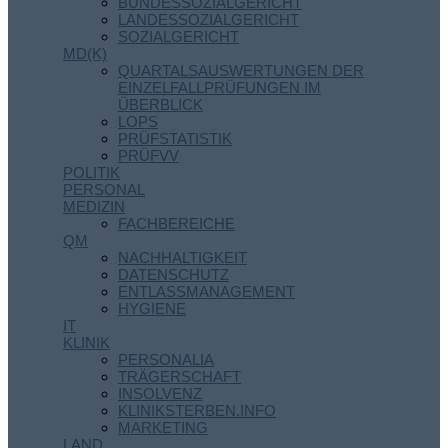
BUNDESSOZIALGERICHT
LANDESSOZIALGERICHT
SOZIALGERICHT
MD(K)
QUARTALSAUSWERTUNGEN DER
EINZELFALLPRÜFUNGEN IM
ÜBERBLICK
LOPS
PRÜFSTATISTIK
PRÜFVV
POLITIK
PERSONAL
MEDIZIN
FACHBEREICHE
QM
NACHHALTIGKEIT
DATENSCHUTZ
ENTLASSMANAGEMENT
HYGIENE
IT
KLINIK
PERSONALIA
TRÄGERSCHAFT
INSOLVENZ
KLINIKSTERBEN.INFO
MARKETING
LAND