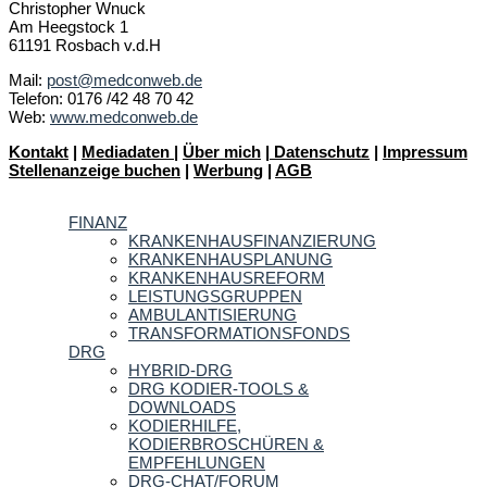
Christopher Wnuck
Am Heegstock 1
61191 Rosbach v.d.H
Mail:
post@medconweb.de
Telefon: 0176 /42 48 70 42
Web:
www.medconweb.de
Kontakt
|
Mediadaten
|
Über mich
|
Datenschutz
|
Impressum
Stellenanzeige buchen
|
Werbung
|
AGB
FINANZ
KRANKENHAUSFINANZIERUNG
KRANKENHAUSPLANUNG
KRANKENHAUSREFORM
LEISTUNGSGRUPPEN
AMBULANTISIERUNG
TRANSFORMATIONSFONDS
DRG
HYBRID-DRG
DRG KODIER-TOOLS &
DOWNLOADS
KODIERHILFE,
KODIERBROSCHÜREN &
EMPFEHLUNGEN
DRG-CHAT/FORUM