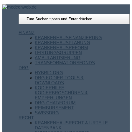
FINANZ
KRANKENHAUSFINANZIERUNG
KRANKENHAUSPLANUNG
KRANKENHAUSREFORM
LEISTUNGSGRUPPEN
AMBULANTISIERUNG
TRANSFORMATIONSFONDS
DRG
HYBRID-DRG
DRG KODIER-TOOLS &
DOWNLOADS
KODIERHILFE,
KODIERBROSCHÜREN &
EMPFEHLUNGEN
DRG-CHAT/FORUM
REIMBURSEMENT
SWISSDRG
RECHT
KRANKENHAUSRECHT & URTEILE
DATENBANK