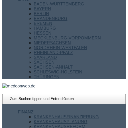
BADEN-WÜRTTEMBERG
BAYERN
BERLIN
BRANDENBURG
BREMEN
HAMBURG
HESSEN
MECKLENBURG-VORPOMMERN
NIEDERSACHSEN
NORDRHEIN-WESTFALEN
RHEINLAND-PFALZ
SAARLAND
SACHSEN
SACHSEN-ANHALT
SCHLESWIG-HOLSTEIN
THÜRINGEN
FINANZ
KRANKENHAUSFINANZIERUNG
KRANKENHAUSPLANUNG
KRANKENHAUSREFORM