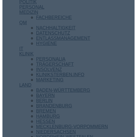
POLITIK
PERSONAL
MEDIZIN
FACHBEREICHE
QM
NACHHALTIGKEIT
DATENSCHUTZ
ENTLASSMANAGEMENT
HYGIENE
IT
KLINIK
PERSONALIA
TRÄGERSCHAFT
INSOLVENZ
KLINIKSTERBEN.INFO
MARKETING
LAND
BADEN-WÜRTTEMBERG
BAYERN
BERLIN
BRANDENBURG
BREMEN
HAMBURG
HESSEN
MECKLENBURG-VORPOMMERN
NIEDERSACHSEN
NORDRHEIN-WESTFALEN