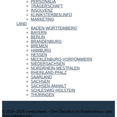
PERSONALIA
TRÄGERSCHAFT
INSOLVENZ
KLINIKSTERBEN.INFO
MARKETING
LAND
BADEN-WÜRTTEMBERG
BAYERN
BERLIN
BRANDENBURG
BREMEN
HAMBURG
HESSEN
MECKLENBURG-VORPOMMERN
NIEDERSACHSEN
NORDRHEIN-WESTFALEN
RHEINLAND-PFALZ
SAARLAND
SACHSEN
SACHSEN-ANHALT
SCHLESWIG-HOLSTEIN
THÜRINGEN
© 2016–2026 medconweb – Der Überblick im Krankenhaus- und
Gesundheitmarkt