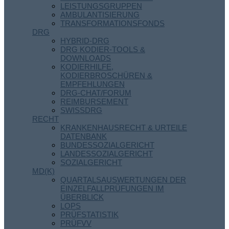
LEISTUNGSGRUPPEN
AMBULANTISIERUNG
TRANSFORMATIONSFONDS
DRG
HYBRID-DRG
DRG KODIER-TOOLS &
DOWNLOADS
KODIERHILFE,
KODIERBROSCHÜREN &
EMPFEHLUNGEN
DRG-CHAT/FORUM
REIMBURSEMENT
SWISSDRG
RECHT
KRANKENHAUSRECHT & URTEILE
DATENBANK
BUNDESSOZIALGERICHT
LANDESSOZIALGERICHT
SOZIALGERICHT
MD(K)
QUARTALSAUSWERTUNGEN DER
EINZELFALLPRÜFUNGEN IM
ÜBERBLICK
LOPS
PRÜFSTATISTIK
PRÜFVV