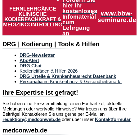
hier Ihr
FERNLEHRGÄNGE
kostenloses
www.bbw-
KLINISCHE
Infomaterial
KODIERFACHKRAFT &
seminare.de
zum
MEDIZINCONTROLLING
Lehrgang
an
DRG | Kodierung | Tools & Hilfen
DRG-Newsletter
AboAlert
DRG Chat
Kodierleitfäden & Hilfen 2026
DRG Urteile & Krankenhausrecht Datenbank
Personalia
im Krankenhaus- & Gesundheitsmarkt
Ihre Expertise ist gefragt!
Sie haben eine Pressemitteilung, einen Fachartikel, aktuelle
Meldungen oder wertvolle Hinweise? Wir freuen uns über Ihre
Beiträge! Kontaktieren Sie uns gerne per E-Mail an
redaktion@medconweb.de
oder über unser
Kontaktformular
medconweb.de