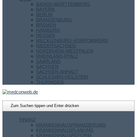
BADEN-WÜRTTEMBERG
BAYERN
BERLIN
BRANDENBURG
BREMEN
HAMBURG
HESSEN
MECKLENBURG-VORPOMMERN
NIEDERSACHSEN
NORDRHEIN-WESTFALEN
RHEINLAND-PFALZ
SAARLAND
SACHSEN
SACHSEN-ANHALT
SCHLESWIG-HOLSTEIN
THÜRINGEN
FINANZ
KRANKENHAUSFINANZIERUNG
KRANKENHAUSPLANUNG
KRANKENHAUSREFORM