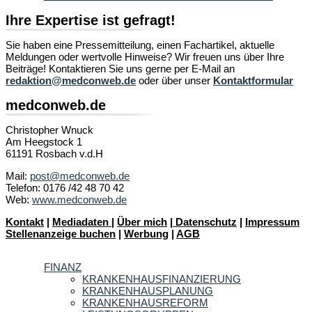
Ihre Expertise ist gefragt!
Sie haben eine Pressemitteilung, einen Fachartikel, aktuelle
Meldungen oder wertvolle Hinweise? Wir freuen uns über Ihre
Beiträge! Kontaktieren Sie uns gerne per E-Mail an
redaktion@medconweb.de
oder über unser
Kontaktformular
medconweb.de
Christopher Wnuck
Am Heegstock 1
61191 Rosbach v.d.H
Mail:
post@medconweb.de
Telefon: 0176 /42 48 70 42
Web:
www.medconweb.de
Kontakt
|
Mediadaten
|
Über mich
|
Datenschutz
|
Impressum
Stellenanzeige buchen
|
Werbung
|
AGB
FINANZ
KRANKENHAUSFINANZIERUNG
KRANKENHAUSPLANUNG
KRANKENHAUSREFORM