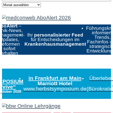
boAlert
–
Führungskrä
linik-News,
informiert:
nagement-
Ihr
personalisierter Feed
Trends,
Updates,
für Entscheidungen im
Fachinfos 
Reformen
Krankenhausmanagement
strategisc
sofort
Entwicklun
erhalten
in Frankfurt am Main
Überleben
MPOSIUM
Marriott Hotel
urvive“
www.herbstsymposium.de
(Bürokrati
Oktober 2026