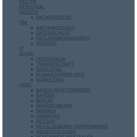
POLITIK
PERSONAL
MEDIZIN
FACHBEREICHE
QM
NACHHALTIGKEIT
DATENSCHUTZ
ENTLASSMANAGEMENT
HYGIENE
IT
KLINIK
PERSONALIA
TRÄGERSCHAFT
INSOLVENZ
KLINIKSTERBEN.INFO
MARKETING
LAND
BADEN-WÜRTTEMBERG
BAYERN
BERLIN
BRANDENBURG
BREMEN
HAMBURG
HESSEN
MECKLENBURG-VORPOMMERN
NIEDERSACHSEN
NORDRHEIN-WESTFALEN