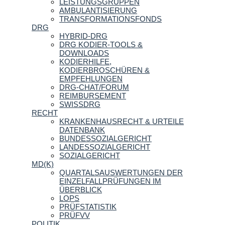
LEISTUNGSGRUPPEN
AMBULANTISIERUNG
TRANSFORMATIONSFONDS
DRG
HYBRID-DRG
DRG KODIER-TOOLS &
DOWNLOADS
KODIERHILFE,
KODIERBROSCHÜREN &
EMPFEHLUNGEN
DRG-CHAT/FORUM
REIMBURSEMENT
SWISSDRG
RECHT
KRANKENHAUSRECHT & URTEILE
DATENBANK
BUNDESSOZIALGERICHT
LANDESSOZIALGERICHT
SOZIALGERICHT
MD(K)
QUARTALSAUSWERTUNGEN DER
EINZELFALLPRÜFUNGEN IM
ÜBERBLICK
LOPS
PRÜFSTATISTIK
PRÜFVV
POLITIK