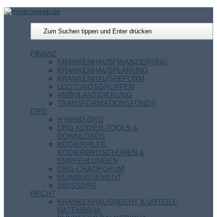
FINANZ
KRANKENHAUSFINANZIERUNG
KRANKENHAUSPLANUNG
KRANKENHAUSREFORM
LEISTUNGSGRUPPEN
AMBULANTISIERUNG
TRANSFORMATIONSFONDS
DRG
HYBRID-DRG
DRG KODIER-TOOLS &
DOWNLOADS
KODIERHILFE,
KODIERBROSCHÜREN &
EMPFEHLUNGEN
DRG-CHAT/FORUM
REIMBURSEMENT
SWISSDRG
RECHT
KRANKENHAUSRECHT & URTEILE
DATENBANK