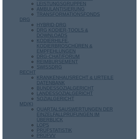
LEISTUNGSGRUPPEN
AMBULANTISIERUNG
TRANSFORMATIONSFONDS
DRG
HYBRID-DRG
DRG KODIER-TOOLS &
DOWNLOADS
KODIERHILFE,
KODIERBROSCHÜREN &
EMPFEHLUNGEN
DRG-CHAT/FORUM
REIMBURSEMENT
SWISSDRG
RECHT
KRANKENHAUSRECHT & URTEILE
DATENBANK
BUNDESSOZIALGERICHT
LANDESSOZIALGERICHT
SOZIALGERICHT
MD(K)
QUARTALSAUSWERTUNGEN DER
EINZELFALLPRÜFUNGEN IM
ÜBERBLICK
LOPS
PRÜFSTATISTIK
PRÜFVV