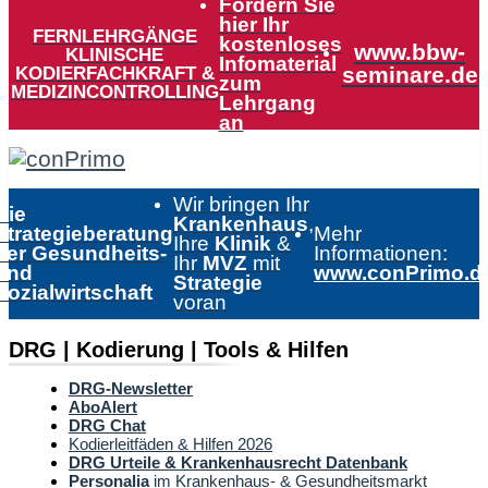
Fordern Sie
hier Ihr
FERNLEHRGÄNGE
kostenloses
www.bbw-
KLINISCHE
Infomaterial
KODIERFACHKRAFT &
seminare.de
zum
MEDIZINCONTROLLING
Lehrgang
an
Wir bringen Ihr
Die
Krankenhaus
,
Strategieberatung
Mehr
Ihre
Klinik
&
der Gesundheits-
Informationen:
Ihr
MVZ
mit
und
www.conPrimo.d
Strategie
Sozialwirtschaft
voran
DRG | Kodierung | Tools & Hilfen
DRG-Newsletter
AboAlert
DRG Chat
Kodierleitfäden & Hilfen 2026
DRG Urteile & Krankenhausrecht Datenbank
Personalia
im Krankenhaus- & Gesundheitsmarkt