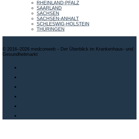
RHEINLAND-PFALZ
SAARLAND
SACHSEN
SACHSEN-ANHALT
SCHLESWIG-HOLSTEIN
THÜRINGEN
© 2016–2026 medconweb – Der Überblick im Krankenhaus- und
Gesundheitmarkt