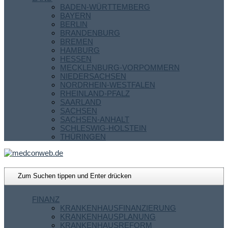
BADEN-WÜRTTEMBERG
BAYERN
BERLIN
BRANDENBURG
BREMEN
HAMBURG
HESSEN
MECKLENBURG-VORPOMMERN
NIEDERSACHSEN
NORDRHEIN-WESTFALEN
RHEINLAND-PFALZ
SAARLAND
SACHSEN
SACHSEN-ANHALT
SCHLESWIG-HOLSTEIN
THÜRINGEN
FINANZ
KRANKENHAUSFINANZIERUNG
KRANKENHAUSPLANUNG
KRANKENHAUSREFORM