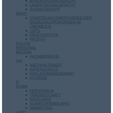
BUNDESSOZIALGERICHT
LANDESSOZIALGERICHT
SOZIALGERICHT
MD(K)
QUARTALSAUSWERTUNGEN DER
EINZELFALLPRÜFUNGEN IM
ÜBERBLICK
LOPS
PRÜFSTATISTIK
PRÜFVV
POLITIK
PERSONAL
MEDIZIN
FACHBEREICHE
QM
NACHHALTIGKEIT
DATENSCHUTZ
ENTLASSMANAGEMENT
HYGIENE
IT
KLINIK
PERSONALIA
TRÄGERSCHAFT
INSOLVENZ
KLINIKSTERBEN.INFO
MARKETING
LAND