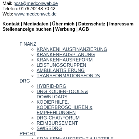
Mail:
post@medconweb.de
Telefon: 0176 /42 48 70 42
Web:
www.medconweb.de
Kontakt
|
Mediadaten
|
Über mich
|
Datenschutz
|
Impressum
Stellenanzeige buchen
|
Werbung
|
AGB
FINANZ
KRANKENHAUSFINANZIERUNG
KRANKENHAUSPLANUNG
KRANKENHAUSREFORM
LEISTUNGSGRUPPEN
AMBULANTISIERUNG
TRANSFORMATIONSFONDS
DRG
HYBRID-DRG
DRG KODIER-TOOLS &
DOWNLOADS
KODIERHILFE,
KODIERBROSCHÜREN &
EMPFEHLUNGEN
DRG-CHAT/FORUM
REIMBURSEMENT
SWISSDRG
RECHT
KRANKENHAUSRECHT & URTEILE