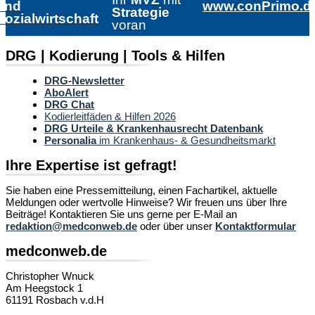
und
www.conPrimo.d
Strategie
Sozialwirtschaft
voran
DRG | Kodierung | Tools & Hilfen
DRG-Newsletter
AboAlert
DRG Chat
Kodierleitfäden & Hilfen 2026
DRG Urteile & Krankenhausrecht Datenbank
Personalia
im Krankenhaus- & Gesundheitsmarkt
Ihre Expertise ist gefragt!
Sie haben eine Pressemitteilung, einen Fachartikel, aktuelle
Meldungen oder wertvolle Hinweise? Wir freuen uns über Ihre
Beiträge! Kontaktieren Sie uns gerne per E-Mail an
redaktion@medconweb.de
oder über unser
Kontaktformular
medconweb.de
Christopher Wnuck
Am Heegstock 1
61191 Rosbach v.d.H