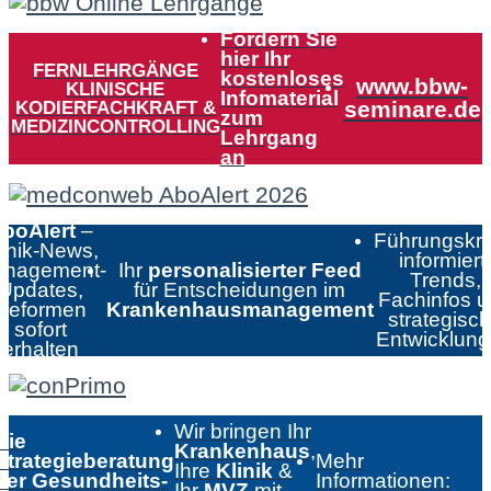
Fordern Sie
hier Ihr
FERNLEHRGÄNGE
kostenloses
www.bbw-
KLINISCHE
Infomaterial
KODIERFACHKRAFT &
seminare.de
zum
MEDIZINCONTROLLING
Lehrgang
an
boAlert
–
Führungskrä
linik-News,
informiert:
nagement-
Ihr
personalisierter Feed
Trends,
Updates,
für Entscheidungen im
Fachinfos 
Reformen
Krankenhausmanagement
strategisc
sofort
Entwicklun
erhalten
Wir bringen Ihr
Die
Krankenhaus
,
Strategieberatung
Mehr
Ihre
Klinik
&
der Gesundheits-
Informationen:
Ihr
MVZ
mit