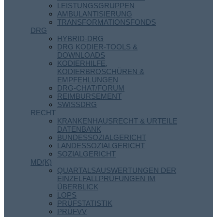
LEISTUNGSGRUPPEN
AMBULANTISIERUNG
TRANSFORMATIONSFONDS
DRG
HYBRID-DRG
DRG KODIER-TOOLS &
DOWNLOADS
KODIERHILFE,
KODIERBROSCHÜREN &
EMPFEHLUNGEN
DRG-CHAT/FORUM
REIMBURSEMENT
SWISSDRG
RECHT
KRANKENHAUSRECHT & URTEILE
DATENBANK
BUNDESSOZIALGERICHT
LANDESSOZIALGERICHT
SOZIALGERICHT
MD(K)
QUARTALSAUSWERTUNGEN DER
EINZELFALLPRÜFUNGEN IM
ÜBERBLICK
LOPS
PRÜFSTATISTIK
PRÜFVV