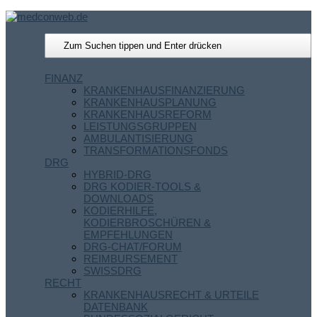
FINANZ
KRANKENHAUSFINANZIERUNG
KRANKENHAUSPLANUNG
KRANKENHAUSREFORM
LEISTUNGSGRUPPEN
AMBULANTISIERUNG
TRANSFORMATIONSFONDS
DRG
HYBRID-DRG
DRG KODIER-TOOLS &
DOWNLOADS
KODIERHILFE,
KODIERBROSCHÜREN &
EMPFEHLUNGEN
DRG-CHAT/FORUM
REIMBURSEMENT
SWISSDRG
RECHT
KRANKENHAUSRECHT & URTEILE
DATENBANK