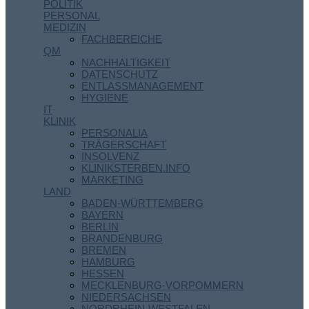
POLITIK
PERSONAL
MEDIZIN
FACHBEREICHE
QM
NACHHALTIGKEIT
DATENSCHUTZ
ENTLASSMANAGEMENT
HYGIENE
IT
KLINIK
PERSONALIA
TRÄGERSCHAFT
INSOLVENZ
KLINIKSTERBEN.INFO
MARKETING
LAND
BADEN-WÜRTTEMBERG
BAYERN
BERLIN
BRANDENBURG
BREMEN
HAMBURG
HESSEN
MECKLENBURG-VORPOMMERN
NIEDERSACHSEN
NORDRHEIN-WESTFALEN