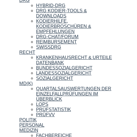
DRG
HYBRID-DRG
DRG KODIER-TOOLS &
DOWNLOADS
KODIERHILFE,
KODIERBROSCHÜREN &
EMPFEHLUNGEN
DRG-CHAT/FORUM
REIMBURSEMENT
SWISSDRG
RECHT
KRANKENHAUSRECHT & URTEILE
DATENBANK
BUNDESSOZIALGERICHT
LANDESSOZIALGERICHT
SOZIALGERICHT
MD(K)
QUARTALSAUSWERTUNGEN DER
EINZELFALLPRÜFUNGEN IM
ÜBERBLICK
LOPS
PRÜFSTATISTIK
PRÜFVV
POLITIK
PERSONAL
MEDIZIN
FACHBEREICHE