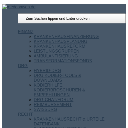
FINANZ
KRANKENHAUSFINANZIERUNG
KRANKENHAUSPLANUNG
KRANKENHAUSREFORM
LEISTUNGSGRUPPEN
AMBULANTISIERUNG
TRANSFORMATIONSFONDS
DRG
HYBRID-DRG
DRG KODIER-TOOLS &
DOWNLOADS
KODIERHILFE,
KODIERBROSCHÜREN &
EMPFEHLUNGEN
DRG-CHAT/FORUM
REIMBURSEMENT
SWISSDRG
RECHT
KRANKENHAUSRECHT & URTEILE
DATENBANK