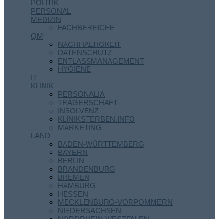
POLITIK
PERSONAL
MEDIZIN
FACHBEREICHE
QM
NACHHALTIGKEIT
DATENSCHUTZ
ENTLASSMANAGEMENT
HYGIENE
IT
KLINIK
PERSONALIA
TRÄGERSCHAFT
INSOLVENZ
KLINIKSTERBEN.INFO
MARKETING
LAND
BADEN-WÜRTTEMBERG
BAYERN
BERLIN
BRANDENBURG
BREMEN
HAMBURG
HESSEN
MECKLENBURG-VORPOMMERN
NIEDERSACHSEN
NORDRHEIN-WESTFALEN