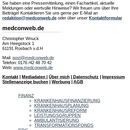
Sie haben eine Pressemitteilung, einen Fachartikel, aktuelle
Meldungen oder wertvolle Hinweise? Wir freuen uns über Ihre
Beiträge! Kontaktieren Sie uns gerne per E-Mail an
redaktion@medconweb.de
oder über unser
Kontaktformular
medconweb.de
Christopher Wnuck
Am Heegstock 1
61191 Rosbach v.d.H
Mail:
post@medconweb.de
Telefon: 0176 /42 48 70 42
Web:
www.medconweb.de
Kontakt
|
Mediadaten
|
Über mich
|
Datenschutz
|
Impressum
Stellenanzeige buchen
|
Werbung
|
AGB
FINANZ
KRANKENHAUSFINANZIERUNG
KRANKENHAUSPLANUNG
KRANKENHAUSREFORM
LEISTUNGSGRUPPEN
AMBULANTISIERUNG
TRANSFORMATIONSFONDS