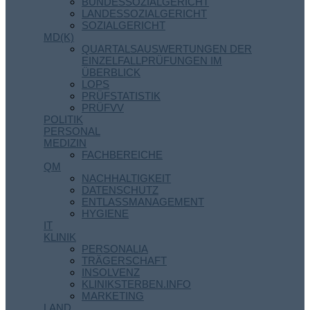
BUNDESSOZIALGERICHT
LANDESSOZIALGERICHT
SOZIALGERICHT
MD(K)
QUARTALSAUSWERTUNGEN DER
EINZELFALLPRÜFUNGEN IM
ÜBERBLICK
LOPS
PRÜFSTATISTIK
PRÜFVV
POLITIK
PERSONAL
MEDIZIN
FACHBEREICHE
QM
NACHHALTIGKEIT
DATENSCHUTZ
ENTLASSMANAGEMENT
HYGIENE
IT
KLINIK
PERSONALIA
TRÄGERSCHAFT
INSOLVENZ
KLINIKSTERBEN.INFO
MARKETING
LAND