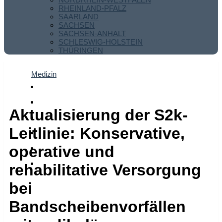
RHEINLAND-PFALZ
SAARLAND
SACHSEN
SACHSEN-ANHALT
SCHLESWIG-HOLSTEIN
THÜRINGEN
Medizin
Aktualisierung der S2k-
Leitlinie: Konservative,
operative und
rehabilitative Versorgung
bei
Bandscheibenvorfällen