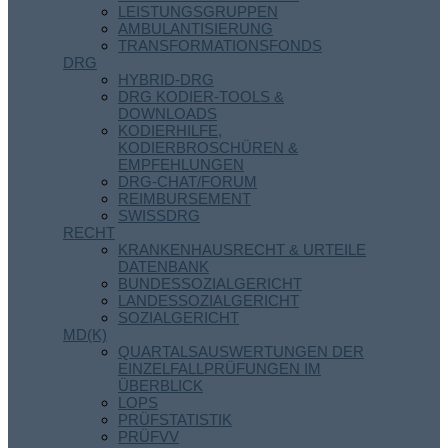
LEISTUNGSGRUPPEN
AMBULANTISIERUNG
TRANSFORMATIONSFONDS
DRG
HYBRID-DRG
DRG KODIER-TOOLS &
DOWNLOADS
KODIERHILFE,
KODIERBROSCHÜREN &
EMPFEHLUNGEN
DRG-CHAT/FORUM
REIMBURSEMENT
SWISSDRG
RECHT
KRANKENHAUSRECHT & URTEILE
DATENBANK
BUNDESSOZIALGERICHT
LANDESSOZIALGERICHT
SOZIALGERICHT
MD(K)
QUARTALSAUSWERTUNGEN DER
EINZELFALLPRÜFUNGEN IM
ÜBERBLICK
LOPS
PRÜFSTATISTIK
PRÜFVV