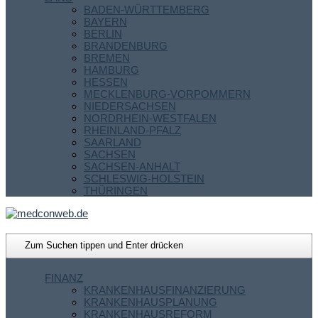
BADEN-WÜRTTEMBERG
BAYERN
BERLIN
BRANDENBURG
BREMEN
HAMBURG
HESSEN
MECKLENBURG-VORPOMMERN
NIEDERSACHSEN
NORDRHEIN-WESTFALEN
RHEINLAND-PFALZ
SAARLAND
SACHSEN
SACHSEN-ANHALT
SCHLESWIG-HOLSTEIN
THÜRINGEN
FINANZ
KRANKENHAUSFINANZIERUNG
KRANKENHAUSPLANUNG
KRANKENHAUSREFORM