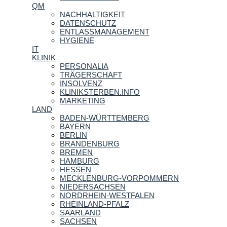
QM
NACHHALTIGKEIT
DATENSCHUTZ
ENTLASSMANAGEMENT
HYGIENE
IT
KLINIK
PERSONALIA
TRÄGERSCHAFT
INSOLVENZ
KLINIKSTERBEN.INFO
MARKETING
LAND
BADEN-WÜRTTEMBERG
BAYERN
BERLIN
BRANDENBURG
BREMEN
HAMBURG
HESSEN
MECKLENBURG-VORPOMMERN
NIEDERSACHSEN
NORDRHEIN-WESTFALEN
RHEINLAND-PFALZ
SAARLAND
SACHSEN