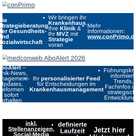
Wir bringen Ihr
Die
Krankenhaus
,
Strategieberatung
Mehr
Ihre
Klinik
&
der Gesundheits-
Informationen:
Ihr
MVZ
mit
und
www.conPrimo.d
Strategie
Sozialwirtschaft
voran
boAlert
–
Führungskrä
linik-News,
informiert:
nagement-
Ihr
personalisierter Feed
Trends,
Updates,
für Entscheidungen im
Fachinfos 
Reformen
Krankenhausmanagement
strategisc
sofort
Entwicklun
erhalten
inkl.
definierte
Stellenanzeigen,
Jetzt hier
Laufzeit
Social-Media