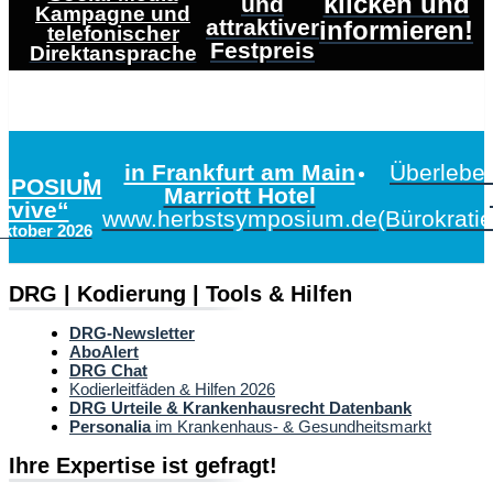
klicken und
und
Kampagne und
attraktiver
informieren!
telefonischer
Festpreis
Direktansprache
in Frankfurt am Main
Überleben
MPOSIUM
Marriott Hotel
urvive“
www.herbstsymposium.de
(Bürokrati
Oktober 2026
DRG | Kodierung | Tools & Hilfen
DRG-Newsletter
AboAlert
DRG Chat
Kodierleitfäden & Hilfen 2026
DRG Urteile & Krankenhausrecht Datenbank
Personalia
im Krankenhaus- & Gesundheitsmarkt
Ihre Expertise ist gefragt!