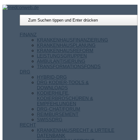
FINANZ
KRANKENHAUSFINANZIERUNG
KRANKENHAUSPLANUNG
KRANKENHAUSREFORM
LEISTUNGSGRUPPEN
AMBULANTISIERUNG
TRANSFORMATIONSFONDS
DRG
HYBRID-DRG
DRG KODIER-TOOLS &
DOWNLOADS
KODIERHILFE,
KODIERBROSCHÜREN &
EMPFEHLUNGEN
DRG-CHAT/FORUM
REIMBURSEMENT
SWISSDRG
RECHT
KRANKENHAUSRECHT & URTEILE
DATENBANK