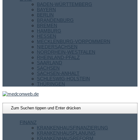
BADEN-WÜRTTEMBERG
BAYERN
BERLIN
BRANDENBURG
BREMEN
HAMBURG
HESSEN
MECKLENBURG-VORPOMMERN
NIEDERSACHSEN
NORDRHEIN-WESTFALEN
RHEINLAND-PFALZ
SAARLAND
SACHSEN
SACHSEN-ANHALT
SCHLESWIG-HOLSTEIN
THÜRINGEN
FINANZ
KRANKENHAUSFINANZIERUNG
KRANKENHAUSPLANUNG
KRANKENHAUSREFORM