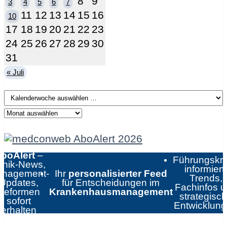
8
9
3
4
5
6
7
11
12
13
14
15
16
10
17
18
19
20
21
22
23
24
25
26
27
28
29
30
31
« Juli
boAlert
–
Führungskrä
linik-News,
informiert:
nagement-
Ihr
personalisierter Feed
Trends,
Updates,
für Entscheidungen im
Fachinfos 
Reformen
Krankenhausmanagement
strategisc
sofort
Entwicklun
erhalten