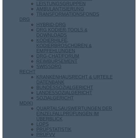
LEISTUNGSGRUPPEN
AMBULANTISIERUNG
TRANSFORMATIONSFONDS
DRG
HYBRID-DRG
DRG KODIER-TOOLS &
DOWNLOADS
KODIERHILFE,
KODIERBROSCHÜREN &
EMPFEHLUNGEN
DRG-CHAT/FORUM
REIMBURSEMENT
SWISSDRG
RECHT
KRANKENHAUSRECHT & URTEILE
DATENBANK
BUNDESSOZIALGERICHT
LANDESSOZIALGERICHT
SOZIALGERICHT
MD(K)
QUARTALSAUSWERTUNGEN DER
EINZELFALLPRÜFUNGEN IM
ÜBERBLICK
LOPS
PRÜFSTATISTIK
PRÜFVV