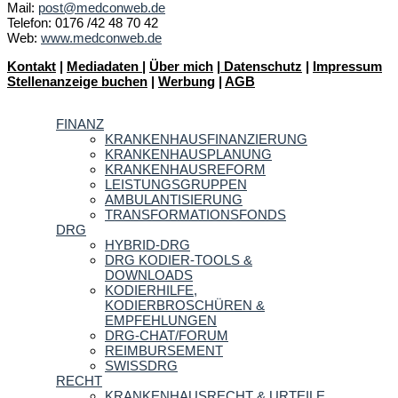
Mail:
post@medconweb.de
Telefon: 0176 /42 48 70 42
Web:
www.medconweb.de
Kontakt
|
Mediadaten
|
Über mich
|
Datenschutz
|
Impressum
Stellenanzeige buchen
|
Werbung
|
AGB
FINANZ
KRANKENHAUSFINANZIERUNG
KRANKENHAUSPLANUNG
KRANKENHAUSREFORM
LEISTUNGSGRUPPEN
AMBULANTISIERUNG
TRANSFORMATIONSFONDS
DRG
HYBRID-DRG
DRG KODIER-TOOLS &
DOWNLOADS
KODIERHILFE,
KODIERBROSCHÜREN &
EMPFEHLUNGEN
DRG-CHAT/FORUM
REIMBURSEMENT
SWISSDRG
RECHT
KRANKENHAUSRECHT & URTEILE