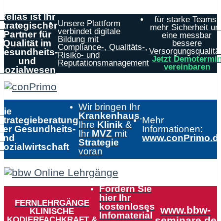
Relias ist Ihr
für starke Teams,
Unsere Plattform
strategischer
mehr Sicherheit un
verbindet digitale
Partner für
eine messbar
Bildung mit
Qualität im
bessere
Compliance-, Qualitäts-,
Versorgungsqualität
Gesundheits-
Risiko- und
Jetzt Demotermi
und
Reputationsmanagement
vereinbaren
Sozialwesen
Wir bringen Ihr
Die
Krankenhaus
,
Strategieberatung
Mehr
Ihre
Klinik
&
der Gesundheits-
Informationen:
Ihr
MVZ
mit
und
www.conPrimo.d
Strategie
Sozialwirtschaft
voran
Fordern Sie
hier Ihr
FERNLEHRGÄNGE
kostenloses
www.bbw-
KLINISCHE
Infomaterial
KODIERFACHKRAFT &
seminare.de