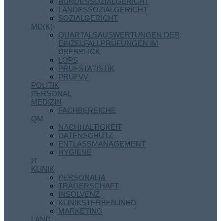
BUNDESSOZIALGERICHT
LANDESSOZIALGERICHT
SOZIALGERICHT
MD(K)
QUARTALSAUSWERTUNGEN DER
EINZELFALLPRÜFUNGEN IM
ÜBERBLICK
LOPS
PRÜFSTATISTIK
PRÜFVV
POLITIK
PERSONAL
MEDIZIN
FACHBEREICHE
QM
NACHHALTIGKEIT
DATENSCHUTZ
ENTLASSMANAGEMENT
HYGIENE
IT
KLINIK
PERSONALIA
TRÄGERSCHAFT
INSOLVENZ
KLINIKSTERBEN.INFO
MARKETING
LAND