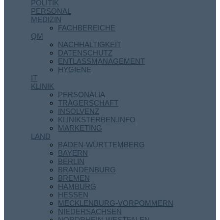
POLITIK
PERSONAL
MEDIZIN
FACHBEREICHE
QM
NACHHALTIGKEIT
DATENSCHUTZ
ENTLASSMANAGEMENT
HYGIENE
IT
KLINIK
PERSONALIA
TRÄGERSCHAFT
INSOLVENZ
KLINIKSTERBEN.INFO
MARKETING
LAND
BADEN-WÜRTTEMBERG
BAYERN
BERLIN
BRANDENBURG
BREMEN
HAMBURG
HESSEN
MECKLENBURG-VORPOMMERN
NIEDERSACHSEN
NORDRHEIN-WESTFALEN