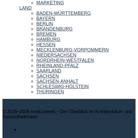
MARKETING
LAND
BADEN-WÜRTTEMBERG
BAYERN
BERLIN
BRANDENBURG
BREMEN
HAMBURG
HESSEN
MECKLENBURG-VORPOMMERN
NIEDERSACHSEN
NORDRHEIN-WESTFALEN
RHEINLAND-PFALZ
SAARLAND
SACHSEN
SACHSEN-ANHALT
SCHLESWIG-HOLSTEIN
THÜRINGEN
© 2016–2026 medconweb – Der Überblick im Krankenhaus- und
Gesundheitmarkt