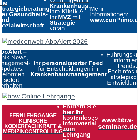
Wir bringen Ihr
Die
Krankenhaus
,
Strategieberatung
Mehr
Ihre
Klinik
&
der Gesundheits-
Informationen:
Ihr
MVZ
mit
und
www.conPrimo.d
Strategie
Sozialwirtschaft
voran
boAlert
–
Führungskrä
linik-News,
informiert:
nagement-
Ihr
personalisierter Feed
Trends,
Updates,
für Entscheidungen im
Fachinfos 
Reformen
Krankenhausmanagement
strategisc
sofort
Entwicklun
erhalten
Fordern Sie
hier Ihr
FERNLEHRGÄNGE
kostenloses
www.bbw-
KLINISCHE
Infomaterial
KODIERFACHKRAFT &
seminare.de
zum
MEDIZINCONTROLLING
Lehrgang