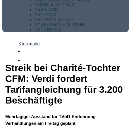
RHEINLAND-PFALZ
SAARLAND
SACHSEN
SACHSEN-ANHALT
SCHLESWIG-HOLSTEIN
THÜRINGEN
Klinikmarkt
Streik bei Charité-Tochter
CFM: Verdi fordert
Tarifangleichung für 3.200
Beschäftigte
Mehrtägiger Ausstand für TVöD-Entlohnung –
Verhandlungen am Freitag geplant