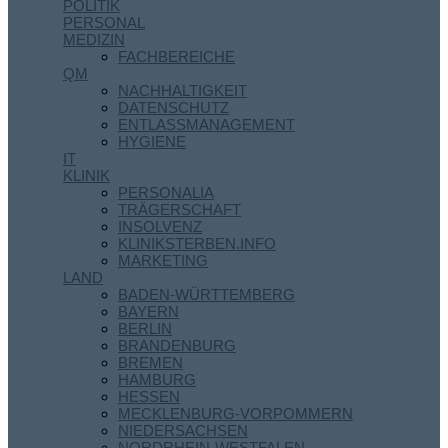
POLITIK
PERSONAL
MEDIZIN
FACHBEREICHE
QM
NACHHALTIGKEIT
DATENSCHUTZ
ENTLASSMANAGEMENT
HYGIENE
IT
KLINIK
PERSONALIA
TRÄGERSCHAFT
INSOLVENZ
KLINIKSTERBEN.INFO
MARKETING
LAND
BADEN-WÜRTTEMBERG
BAYERN
BERLIN
BRANDENBURG
BREMEN
HAMBURG
HESSEN
MECKLENBURG-VORPOMMERN
NIEDERSACHSEN
NORDRHEIN-WESTFALEN