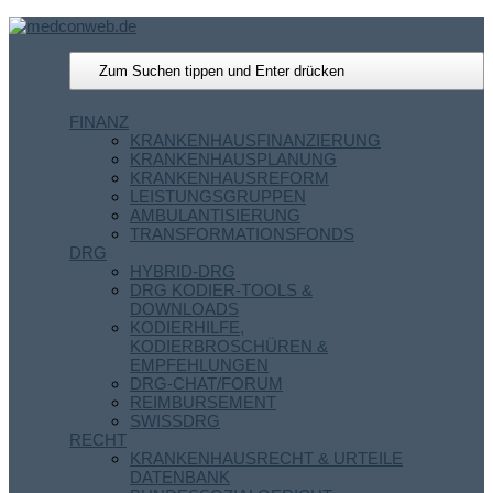
FINANZ
KRANKENHAUSFINANZIERUNG
KRANKENHAUSPLANUNG
KRANKENHAUSREFORM
LEISTUNGSGRUPPEN
AMBULANTISIERUNG
TRANSFORMATIONSFONDS
DRG
HYBRID-DRG
DRG KODIER-TOOLS &
DOWNLOADS
KODIERHILFE,
KODIERBROSCHÜREN &
EMPFEHLUNGEN
DRG-CHAT/FORUM
REIMBURSEMENT
SWISSDRG
RECHT
KRANKENHAUSRECHT & URTEILE
DATENBANK