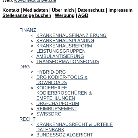
Web:
www.medconweb.de
Kontakt
|
Mediadaten
|
Über mich
|
Datenschutz
|
Impressum
Stellenanzeige buchen
|
Werbung
|
AGB
FINANZ
KRANKENHAUSFINANZIERUNG
KRANKENHAUSPLANUNG
KRANKENHAUSREFORM
LEISTUNGSGRUPPEN
AMBULANTISIERUNG
TRANSFORMATIONSFONDS
DRG
HYBRID-DRG
DRG KODIER-TOOLS &
DOWNLOADS
KODIERHILFE,
KODIERBROSCHÜREN &
EMPFEHLUNGEN
DRG-CHAT/FORUM
REIMBURSEMENT
SWISSDRG
RECHT
KRANKENHAUSRECHT & URTEILE
DATENBANK
BUNDESSOZIALGERICHT