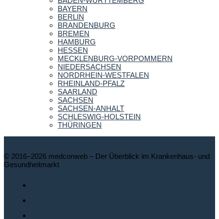
BADEN-WÜRTTEMBERG
BAYERN
BERLIN
BRANDENBURG
BREMEN
HAMBURG
HESSEN
MECKLENBURG-VORPOMMERN
NIEDERSACHSEN
NORDRHEIN-WESTFALEN
RHEINLAND-PFALZ
SAARLAND
SACHSEN
SACHSEN-ANHALT
SCHLESWIG-HOLSTEIN
THÜRINGEN
© 2016–2026 medconweb – Der Überblick im Krankenhaus- und
Gesundheitmarkt