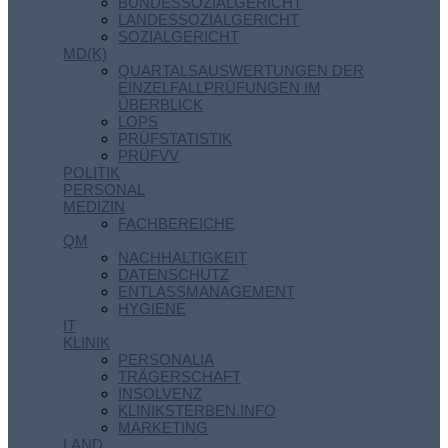
BUNDESSOZIALGERICHT
LANDESSOZIALGERICHT
SOZIALGERICHT
MD(K)
QUARTALSAUSWERTUNGEN DER
EINZELFALLPRÜFUNGEN IM
ÜBERBLICK
LOPS
PRÜFSTATISTIK
PRÜFVV
POLITIK
PERSONAL
MEDIZIN
FACHBEREICHE
QM
NACHHALTIGKEIT
DATENSCHUTZ
ENTLASSMANAGEMENT
HYGIENE
IT
KLINIK
PERSONALIA
TRÄGERSCHAFT
INSOLVENZ
KLINIKSTERBEN.INFO
MARKETING
LAND