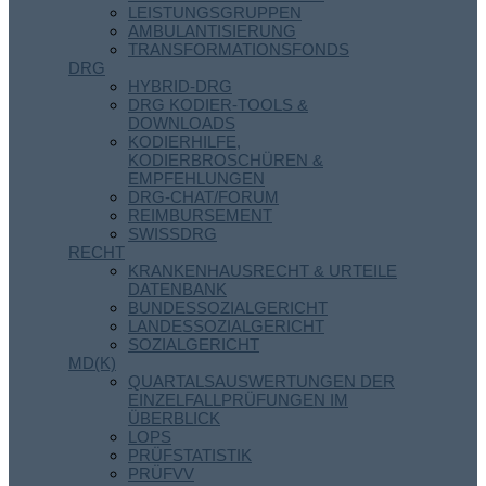
LEISTUNGSGRUPPEN
AMBULANTISIERUNG
TRANSFORMATIONSFONDS
DRG
HYBRID-DRG
DRG KODIER-TOOLS &
DOWNLOADS
KODIERHILFE,
KODIERBROSCHÜREN &
EMPFEHLUNGEN
DRG-CHAT/FORUM
REIMBURSEMENT
SWISSDRG
RECHT
KRANKENHAUSRECHT & URTEILE
DATENBANK
BUNDESSOZIALGERICHT
LANDESSOZIALGERICHT
SOZIALGERICHT
MD(K)
QUARTALSAUSWERTUNGEN DER
EINZELFALLPRÜFUNGEN IM
ÜBERBLICK
LOPS
PRÜFSTATISTIK
PRÜFVV