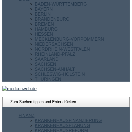
BADEN-WÜRTTEMBERG
BAYERN
BERLIN
BRANDENBURG
BREMEN
HAMBURG
HESSEN
MECKLENBURG-VORPOMMERN
NIEDERSACHSEN
NORDRHEIN-WESTFALEN
RHEINLAND-PFALZ
SAARLAND
SACHSEN
SACHSEN-ANHALT
SCHLESWIG-HOLSTEIN
THÜRINGEN
FINANZ
KRANKENHAUSFINANZIERUNG
KRANKENHAUSPLANUNG
KRANKENHAUSREFORM