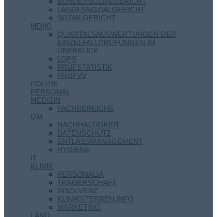
BUNDESSOZIALGERICHT
LANDESSOZIALGERICHT
SOZIALGERICHT
MD(K)
QUARTALSAUSWERTUNGEN DER
EINZELFALLPRÜFUNGEN IM
ÜBERBLICK
LOPS
PRÜFSTATISTIK
PRÜFVV
POLITIK
PERSONAL
MEDIZIN
FACHBEREICHE
QM
NACHHALTIGKEIT
DATENSCHUTZ
ENTLASSMANAGEMENT
HYGIENE
IT
KLINIK
PERSONALIA
TRÄGERSCHAFT
INSOLVENZ
KLINIKSTERBEN.INFO
MARKETING
LAND