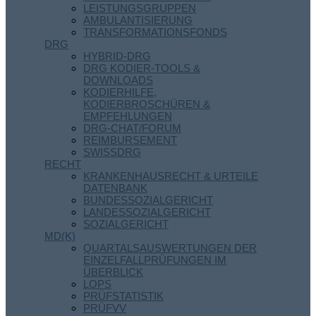
LEISTUNGSGRUPPEN
AMBULANTISIERUNG
TRANSFORMATIONSFONDS
DRG
HYBRID-DRG
DRG KODIER-TOOLS &
DOWNLOADS
KODIERHILFE,
KODIERBROSCHÜREN &
EMPFEHLUNGEN
DRG-CHAT/FORUM
REIMBURSEMENT
SWISSDRG
RECHT
KRANKENHAUSRECHT & URTEILE
DATENBANK
BUNDESSOZIALGERICHT
LANDESSOZIALGERICHT
SOZIALGERICHT
MD(K)
QUARTALSAUSWERTUNGEN DER
EINZELFALLPRÜFUNGEN IM
ÜBERBLICK
LOPS
PRÜFSTATISTIK
PRÜFVV