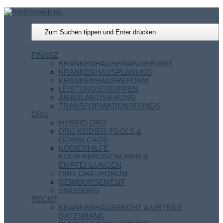
FINANZ
KRANKENHAUSFINANZIERUNG
KRANKENHAUSPLANUNG
KRANKENHAUSREFORM
LEISTUNGSGRUPPEN
AMBULANTISIERUNG
TRANSFORMATIONSFONDS
DRG
HYBRID-DRG
DRG KODIER-TOOLS &
DOWNLOADS
KODIERHILFE,
KODIERBROSCHÜREN &
EMPFEHLUNGEN
DRG-CHAT/FORUM
REIMBURSEMENT
SWISSDRG
RECHT
KRANKENHAUSRECHT & URTEILE
DATENBANK