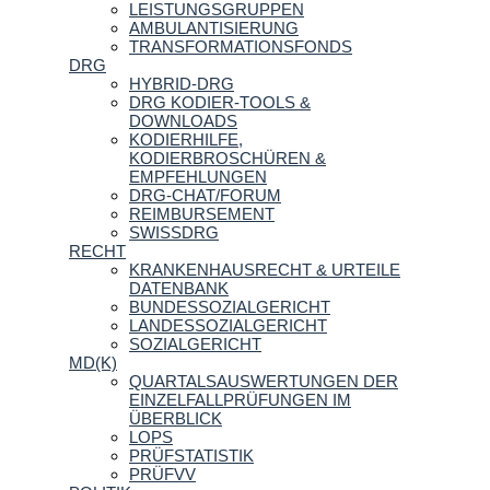
LEISTUNGSGRUPPEN
AMBULANTISIERUNG
TRANSFORMATIONSFONDS
DRG
HYBRID-DRG
DRG KODIER-TOOLS &
DOWNLOADS
KODIERHILFE,
KODIERBROSCHÜREN &
EMPFEHLUNGEN
DRG-CHAT/FORUM
REIMBURSEMENT
SWISSDRG
RECHT
KRANKENHAUSRECHT & URTEILE
DATENBANK
BUNDESSOZIALGERICHT
LANDESSOZIALGERICHT
SOZIALGERICHT
MD(K)
QUARTALSAUSWERTUNGEN DER
EINZELFALLPRÜFUNGEN IM
ÜBERBLICK
LOPS
PRÜFSTATISTIK
PRÜFVV