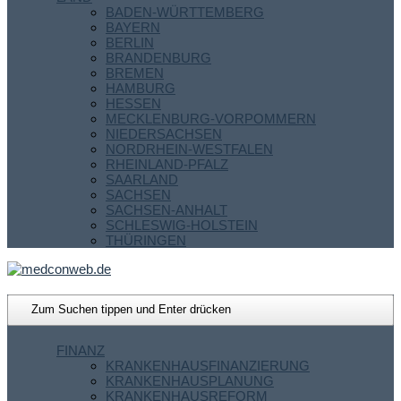
BADEN-WÜRTTEMBERG
BAYERN
BERLIN
BRANDENBURG
BREMEN
HAMBURG
HESSEN
MECKLENBURG-VORPOMMERN
NIEDERSACHSEN
NORDRHEIN-WESTFALEN
RHEINLAND-PFALZ
SAARLAND
SACHSEN
SACHSEN-ANHALT
SCHLESWIG-HOLSTEIN
THÜRINGEN
FINANZ
KRANKENHAUSFINANZIERUNG
KRANKENHAUSPLANUNG
KRANKENHAUSREFORM