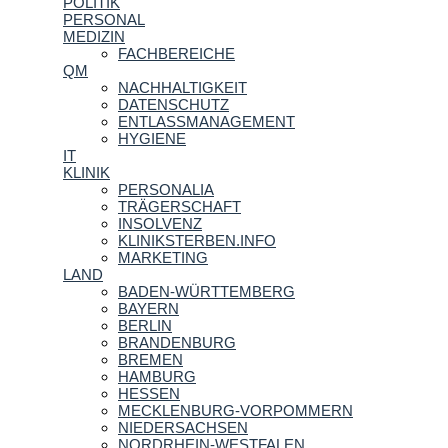
POLITIK
PERSONAL
MEDIZIN
FACHBEREICHE
QM
NACHHALTIGKEIT
DATENSCHUTZ
ENTLASSMANAGEMENT
HYGIENE
IT
KLINIK
PERSONALIA
TRÄGERSCHAFT
INSOLVENZ
KLINIKSTERBEN.INFO
MARKETING
LAND
BADEN-WÜRTTEMBERG
BAYERN
BERLIN
BRANDENBURG
BREMEN
HAMBURG
HESSEN
MECKLENBURG-VORPOMMERN
NIEDERSACHSEN
NORDRHEIN-WESTFALEN