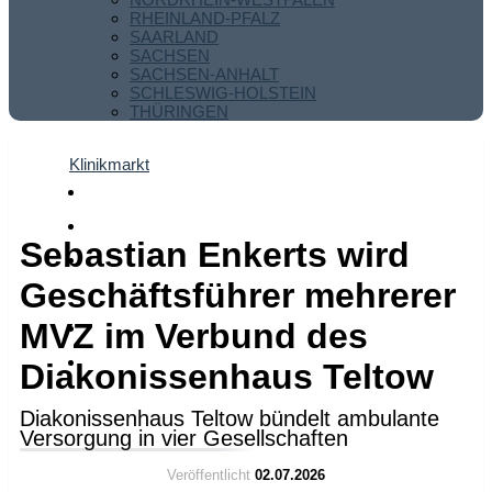
RHEINLAND-PFALZ
SAARLAND
SACHSEN
SACHSEN-ANHALT
SCHLESWIG-HOLSTEIN
THÜRINGEN
Klinikmarkt
Sebastian Enkerts wird
Geschäftsführer mehrerer
MVZ im Verbund des
Diakonissenhaus Teltow
Diakonissenhaus Teltow bündelt ambulante
Versorgung in vier Gesellschaften
Veröffentlicht
02.07.2026