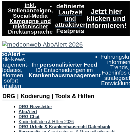
inkl.
definierte
Stellenanzeigen,
Jetzt hier
Laufzeit
Social-Media
klicken und
und
Kampagne und
attraktiver
informieren!
telefonischer
Festpreis
Direktansprache
boAlert
–
Führungskrä
linik-News,
informiert:
nagement-
Ihr
personalisierter Feed
Trends,
Updates,
für Entscheidungen im
Fachinfos 
Reformen
Krankenhausmanagement
strategisc
sofort
Entwicklun
erhalten
DRG | Kodierung | Tools & Hilfen
DRG-Newsletter
AboAlert
DRG Chat
Kodierleitfäden & Hilfen 2026
DRG Urteile & Krankenhausrecht Datenbank
Personalia
im Krankenhaus- & Gesundheitsmarkt