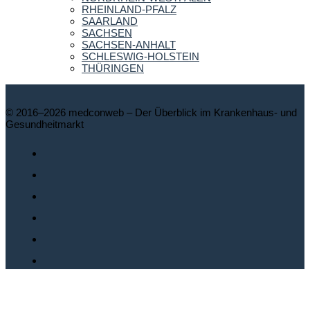
RHEINLAND-PFALZ
SAARLAND
SACHSEN
SACHSEN-ANHALT
SCHLESWIG-HOLSTEIN
THÜRINGEN
© 2016–2026 medconweb – Der Überblick im Krankenhaus- und
Gesundheitmarkt