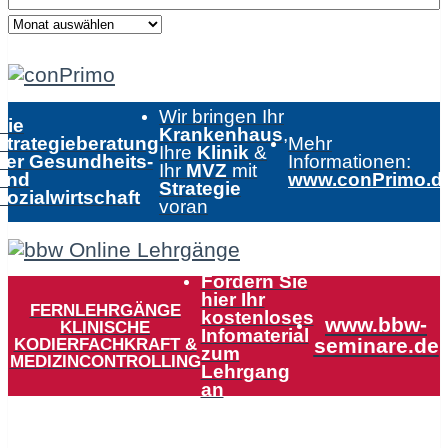
Wir bringen Ihr
Die
Krankenhaus
,
Strategieberatung
Mehr
Ihre
Klinik
&
der Gesundheits-
Informationen:
Ihr
MVZ
mit
und
www.conPrimo.d
Strategie
Sozialwirtschaft
voran
Fordern Sie
hier Ihr
FERNLEHRGÄNGE
kostenloses
www.bbw-
KLINISCHE
Infomaterial
KODIERFACHKRAFT &
seminare.de
zum
MEDIZINCONTROLLING
Lehrgang
an