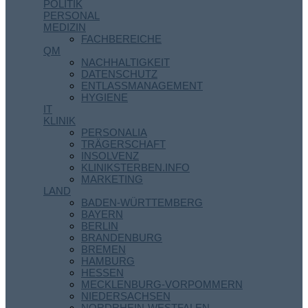
POLITIK
PERSONAL
MEDIZIN
FACHBEREICHE
QM
NACHHALTIGKEIT
DATENSCHUTZ
ENTLASSMANAGEMENT
HYGIENE
IT
KLINIK
PERSONALIA
TRÄGERSCHAFT
INSOLVENZ
KLINIKSTERBEN.INFO
MARKETING
LAND
BADEN-WÜRTTEMBERG
BAYERN
BERLIN
BRANDENBURG
BREMEN
HAMBURG
HESSEN
MECKLENBURG-VORPOMMERN
NIEDERSACHSEN
NORDRHEIN-WESTFALEN