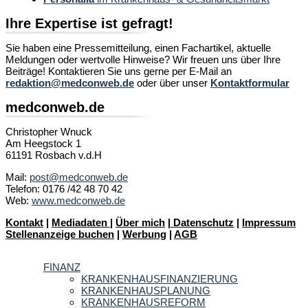
Ihre Expertise ist gefragt!
Sie haben eine Pressemitteilung, einen Fachartikel, aktuelle
Meldungen oder wertvolle Hinweise? Wir freuen uns über Ihre
Beiträge! Kontaktieren Sie uns gerne per E-Mail an
redaktion@medconweb.de
oder über unser
Kontaktformular
medconweb.de
Christopher Wnuck
Am Heegstock 1
61191 Rosbach v.d.H
Mail:
post@medconweb.de
Telefon: 0176 /42 48 70 42
Web:
www.medconweb.de
Kontakt
|
Mediadaten
|
Über mich
|
Datenschutz
|
Impressum
Stellenanzeige buchen
|
Werbung
|
AGB
FINANZ
KRANKENHAUSFINANZIERUNG
KRANKENHAUSPLANUNG
KRANKENHAUSREFORM