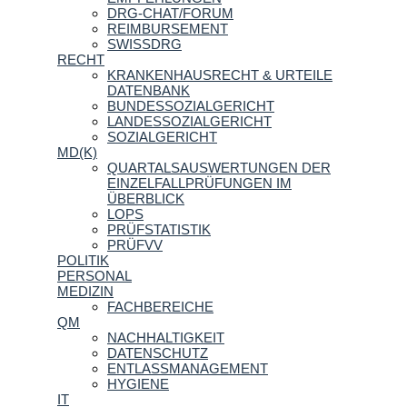
DRG-CHAT/FORUM
REIMBURSEMENT
SWISSDRG
RECHT
KRANKENHAUSRECHT & URTEILE
DATENBANK
BUNDESSOZIALGERICHT
LANDESSOZIALGERICHT
SOZIALGERICHT
MD(K)
QUARTALSAUSWERTUNGEN DER
EINZELFALLPRÜFUNGEN IM
ÜBERBLICK
LOPS
PRÜFSTATISTIK
PRÜFVV
POLITIK
PERSONAL
MEDIZIN
FACHBEREICHE
QM
NACHHALTIGKEIT
DATENSCHUTZ
ENTLASSMANAGEMENT
HYGIENE
IT