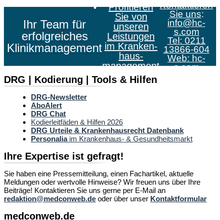
Kontaktieren
Profitieren
Sie uns
:
Sie von
Ihr Team für
info@hc-
unseren
s.com
erfolgreiches
Leistungen
Tel: 0211
im Kranken­
Klinikmanagement
13866-604
haus­
Web:
hc-
management
s.com
DRG | Kodierung | Tools & Hilfen
DRG-Newsletter
AboAlert
DRG Chat
Kodierleitfäden & Hilfen 2026
DRG Urteile & Krankenhausrecht Datenbank
Personalia
im Krankenhaus- & Gesundheitsmarkt
Ihre Expertise ist gefragt!
Sie haben eine Pressemitteilung, einen Fachartikel, aktuelle
Meldungen oder wertvolle Hinweise? Wir freuen uns über Ihre
Beiträge! Kontaktieren Sie uns gerne per E-Mail an
redaktion@medconweb.de
oder über unser
Kontaktformular
medconweb.de