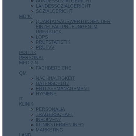
BUNDESSOZIALGERICHT
LANDESSOZIALGERICHT
SOZIALGERICHT
MD(K)
QUARTALSAUSWERTUNGEN DER
EINZELFALLPRÜFUNGEN IM
ÜBERBLICK
LOPS
PRÜFSTATISTIK
PRÜFVV
POLITIK
PERSONAL
MEDIZIN
FACHBEREICHE
QM
NACHHALTIGKEIT
DATENSCHUTZ
ENTLASSMANAGEMENT
HYGIENE
IT
KLINIK
PERSONALIA
TRÄGERSCHAFT
INSOLVENZ
KLINIKSTERBEN.INFO
MARKETING
LAND