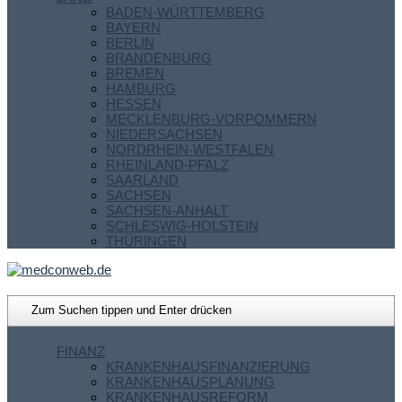
BADEN-WÜRTTEMBERG
BAYERN
BERLIN
BRANDENBURG
BREMEN
HAMBURG
HESSEN
MECKLENBURG-VORPOMMERN
NIEDERSACHSEN
NORDRHEIN-WESTFALEN
RHEINLAND-PFALZ
SAARLAND
SACHSEN
SACHSEN-ANHALT
SCHLESWIG-HOLSTEIN
THÜRINGEN
FINANZ
KRANKENHAUSFINANZIERUNG
KRANKENHAUSPLANUNG
KRANKENHAUSREFORM