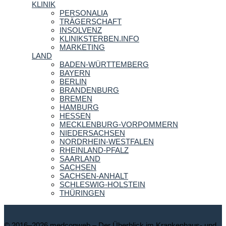
KLINIK
PERSONALIA
TRÄGERSCHAFT
INSOLVENZ
KLINIKSTERBEN.INFO
MARKETING
LAND
BADEN-WÜRTTEMBERG
BAYERN
BERLIN
BRANDENBURG
BREMEN
HAMBURG
HESSEN
MECKLENBURG-VORPOMMERN
NIEDERSACHSEN
NORDRHEIN-WESTFALEN
RHEINLAND-PFALZ
SAARLAND
SACHSEN
SACHSEN-ANHALT
SCHLESWIG-HOLSTEIN
THÜRINGEN
© 2016–2026 medconweb – Der Überblick im Krankenhaus- und