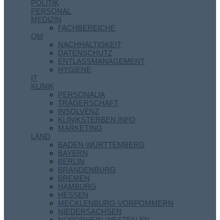
POLITIK
PERSONAL
MEDIZIN
FACHBEREICHE
QM
NACHHALTIGKEIT
DATENSCHUTZ
ENTLASSMANAGEMENT
HYGIENE
IT
KLINIK
PERSONALIA
TRÄGERSCHAFT
INSOLVENZ
KLINIKSTERBEN.INFO
MARKETING
LAND
BADEN-WÜRTTEMBERG
BAYERN
BERLIN
BRANDENBURG
BREMEN
HAMBURG
HESSEN
MECKLENBURG-VORPOMMERN
NIEDERSACHSEN
NORDRHEIN-WESTFALEN