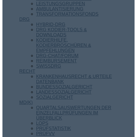
LEISTUNGSGRUPPEN
AMBULANTISIERUNG
TRANSFORMATIONSFONDS
DRG
HYBRID-DRG
DRG KODIER-TOOLS &
DOWNLOADS
KODIERHILFE,
KODIERBROSCHÜREN &
EMPFEHLUNGEN
DRG-CHAT/FORUM
REIMBURSEMENT
SWISSDRG
RECHT
KRANKENHAUSRECHT & URTEILE
DATENBANK
BUNDESSOZIALGERICHT
LANDESSOZIALGERICHT
SOZIALGERICHT
MD(K)
QUARTALSAUSWERTUNGEN DER
EINZELFALLPRÜFUNGEN IM
ÜBERBLICK
LOPS
PRÜFSTATISTIK
PRÜFVV