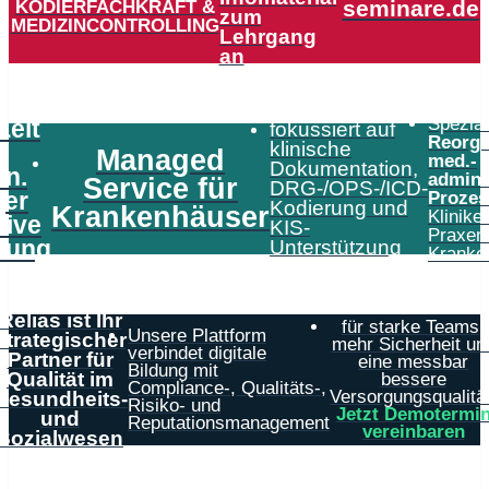
KODIERFACHKRAFT &
seminare.de
zum
MEDIZINCONTROLLING
Lehrgang
an
Speziali
Zeit
fokussiert auf
Reorga
klinische
Managed
med.-
Dokumentation,
in.
admini
Service für
DRG-/OPS-/ICD-
er
Prozes
Kodierung und
Krankenhäuser
Klinike
tive
KIS-
Praxen
tung
Unterstützung
Kranke
Relias ist Ihr
für starke Teams,
Unsere Plattform
strategischer
mehr Sicherheit un
verbindet digitale
Partner für
eine messbar
Bildung mit
Qualität im
bessere
Compliance-, Qualitäts-,
Versorgungsqualität
Gesundheits-
Risiko- und
Jetzt Demotermi
und
Reputationsmanagement
vereinbaren
Sozialwesen