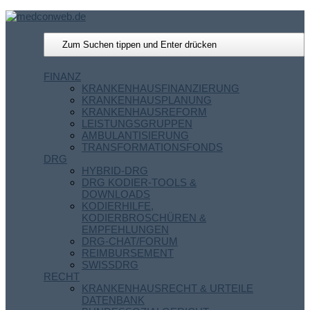
FINANZ
KRANKENHAUSFINANZIERUNG
KRANKENHAUSPLANUNG
KRANKENHAUSREFORM
LEISTUNGSGRUPPEN
AMBULANTISIERUNG
TRANSFORMATIONSFONDS
DRG
HYBRID-DRG
DRG KODIER-TOOLS &
DOWNLOADS
KODIERHILFE,
KODIERBROSCHÜREN &
EMPFEHLUNGEN
DRG-CHAT/FORUM
REIMBURSEMENT
SWISSDRG
RECHT
KRANKENHAUSRECHT & URTEILE
DATENBANK