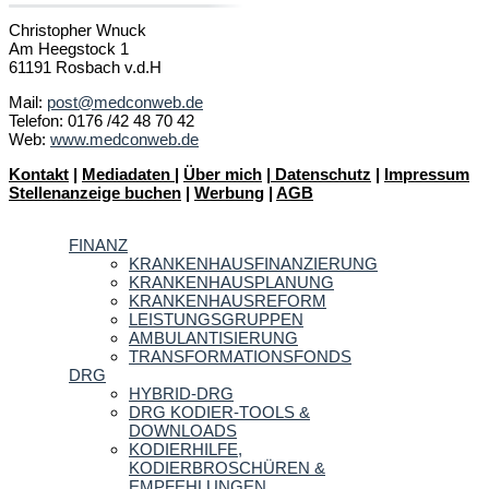
Christopher Wnuck
Am Heegstock 1
61191 Rosbach v.d.H
Mail:
post@medconweb.de
Telefon: 0176 /42 48 70 42
Web:
www.medconweb.de
Kontakt
|
Mediadaten
|
Über mich
|
Datenschutz
|
Impressum
Stellenanzeige buchen
|
Werbung
|
AGB
FINANZ
KRANKENHAUSFINANZIERUNG
KRANKENHAUSPLANUNG
KRANKENHAUSREFORM
LEISTUNGSGRUPPEN
AMBULANTISIERUNG
TRANSFORMATIONSFONDS
DRG
HYBRID-DRG
DRG KODIER-TOOLS &
DOWNLOADS
KODIERHILFE,
KODIERBROSCHÜREN &
EMPFEHLUNGEN