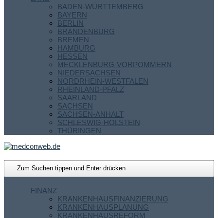
BADEN-WÜRTTEMBERG
BAYERN
BERLIN
BRANDENBURG
BREMEN
HAMBURG
HESSEN
MECKLENBURG-VORPOMMERN
NIEDERSACHSEN
NORDRHEIN-WESTFALEN
RHEINLAND-PFALZ
SAARLAND
SACHSEN
SACHSEN-ANHALT
SCHLESWIG-HOLSTEIN
THÜRINGEN
FINANZ
KRANKENHAUSFINANZIERUNG
KRANKENHAUSPLANUNG
KRANKENHAUSREFORM