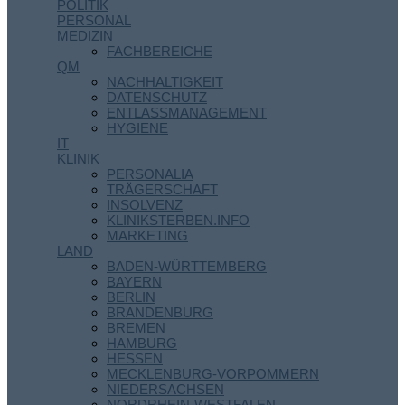
POLITIK
PERSONAL
MEDIZIN
FACHBEREICHE
QM
NACHHALTIGKEIT
DATENSCHUTZ
ENTLASSMANAGEMENT
HYGIENE
IT
KLINIK
PERSONALIA
TRÄGERSCHAFT
INSOLVENZ
KLINIKSTERBEN.INFO
MARKETING
LAND
BADEN-WÜRTTEMBERG
BAYERN
BERLIN
BRANDENBURG
BREMEN
HAMBURG
HESSEN
MECKLENBURG-VORPOMMERN
NIEDERSACHSEN
NORDRHEIN-WESTFALEN