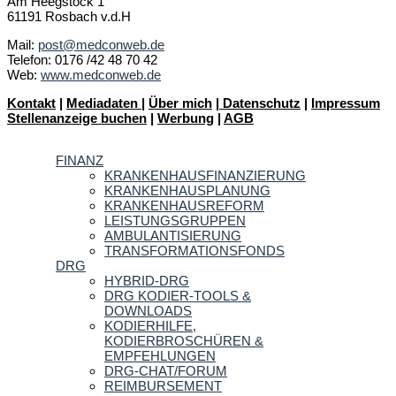
Am Heegstock 1
61191 Rosbach v.d.H
Mail:
post@medconweb.de
Telefon: 0176 /42 48 70 42
Web:
www.medconweb.de
Kontakt
|
Mediadaten
|
Über mich
|
Datenschutz
|
Impressum
Stellenanzeige buchen
|
Werbung
|
AGB
FINANZ
KRANKENHAUSFINANZIERUNG
KRANKENHAUSPLANUNG
KRANKENHAUSREFORM
LEISTUNGSGRUPPEN
AMBULANTISIERUNG
TRANSFORMATIONSFONDS
DRG
HYBRID-DRG
DRG KODIER-TOOLS &
DOWNLOADS
KODIERHILFE,
KODIERBROSCHÜREN &
EMPFEHLUNGEN
DRG-CHAT/FORUM
REIMBURSEMENT