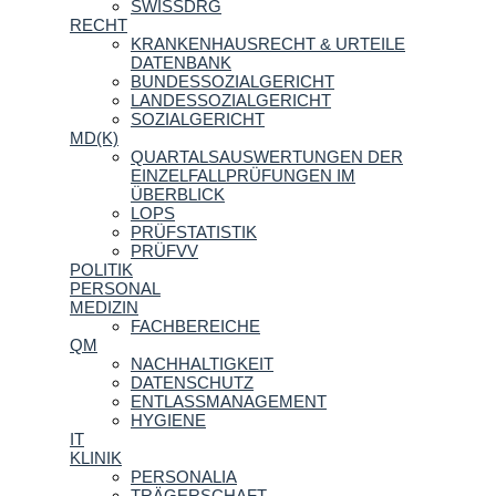
SWISSDRG
RECHT
KRANKENHAUSRECHT & URTEILE
DATENBANK
BUNDESSOZIALGERICHT
LANDESSOZIALGERICHT
SOZIALGERICHT
MD(K)
QUARTALSAUSWERTUNGEN DER
EINZELFALLPRÜFUNGEN IM
ÜBERBLICK
LOPS
PRÜFSTATISTIK
PRÜFVV
POLITIK
PERSONAL
MEDIZIN
FACHBEREICHE
QM
NACHHALTIGKEIT
DATENSCHUTZ
ENTLASSMANAGEMENT
HYGIENE
IT
KLINIK
PERSONALIA
TRÄGERSCHAFT