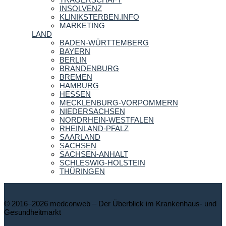
INSOLVENZ
KLINIKSTERBEN.INFO
MARKETING
LAND
BADEN-WÜRTTEMBERG
BAYERN
BERLIN
BRANDENBURG
BREMEN
HAMBURG
HESSEN
MECKLENBURG-VORPOMMERN
NIEDERSACHSEN
NORDRHEIN-WESTFALEN
RHEINLAND-PFALZ
SAARLAND
SACHSEN
SACHSEN-ANHALT
SCHLESWIG-HOLSTEIN
THÜRINGEN
© 2016–2026 medconweb – Der Überblick im Krankenhaus- und
Gesundheitmarkt