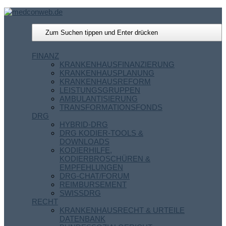
FINANZ
KRANKENHAUSFINANZIERUNG
KRANKENHAUSPLANUNG
KRANKENHAUSREFORM
LEISTUNGSGRUPPEN
AMBULANTISIERUNG
TRANSFORMATIONSFONDS
DRG
HYBRID-DRG
DRG KODIER-TOOLS &
DOWNLOADS
KODIERHILFE,
KODIERBROSCHÜREN &
EMPFEHLUNGEN
DRG-CHAT/FORUM
REIMBURSEMENT
SWISSDRG
RECHT
KRANKENHAUSRECHT & URTEILE
DATENBANK