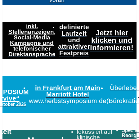
inkl.
definierte
Stellenanzeigen,
Jetzt hier
Laufzeit
Social-Media
klicken und
und
Kampagne und
attraktiver
informieren!
telefonischer
Festpreis
Direktansprache
in Frankfurt am Main
Überleben
MPOSIUM
Marriott Hotel
urvive“
www.herbstsymposium.de
(Bürokrati
Oktober 2026
Speziali
Zeit
fokussiert auf
Reorga
klinische