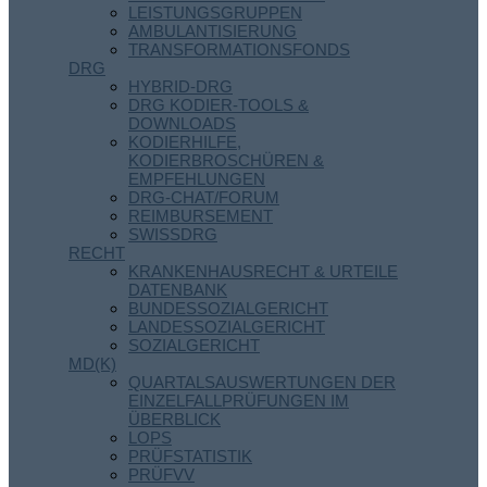
LEISTUNGSGRUPPEN
AMBULANTISIERUNG
TRANSFORMATIONSFONDS
DRG
HYBRID-DRG
DRG KODIER-TOOLS &
DOWNLOADS
KODIERHILFE,
KODIERBROSCHÜREN &
EMPFEHLUNGEN
DRG-CHAT/FORUM
REIMBURSEMENT
SWISSDRG
RECHT
KRANKENHAUSRECHT & URTEILE
DATENBANK
BUNDESSOZIALGERICHT
LANDESSOZIALGERICHT
SOZIALGERICHT
MD(K)
QUARTALSAUSWERTUNGEN DER
EINZELFALLPRÜFUNGEN IM
ÜBERBLICK
LOPS
PRÜFSTATISTIK
PRÜFVV