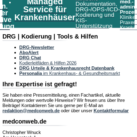
Managed
med.-
Dokumentation,
in.
admini
Service für
DRG-/OPS-/ICD-
er
Prozes
Kodierung und
Krankenhäuser
Klinike
tive
KIS-
Praxen
tung
Unterstützung
Kranke
DRG | Kodierung | Tools & Hilfen
DRG-Newsletter
AboAlert
DRG Chat
Kodierleitfäden & Hilfen 2026
DRG Urteile & Krankenhausrecht Datenbank
Personalia
im Krankenhaus- & Gesundheitsmarkt
Ihre Expertise ist gefragt!
Sie haben eine Pressemitteilung, einen Fachartikel, aktuelle
Meldungen oder wertvolle Hinweise? Wir freuen uns über Ihre
Beiträge! Kontaktieren Sie uns gerne per E-Mail an
redaktion@medconweb.de
oder über unser
Kontaktformular
medconweb.de
Christopher Wnuck