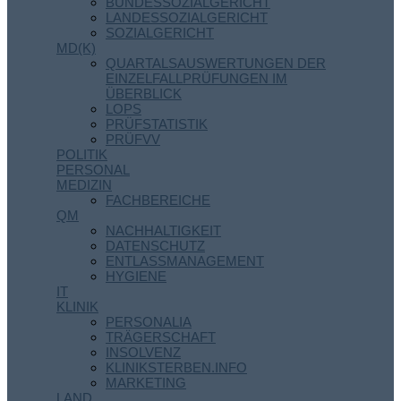
BUNDESSOZIALGERICHT
LANDESSOZIALGERICHT
SOZIALGERICHT
MD(K)
QUARTALSAUSWERTUNGEN DER
EINZELFALLPRÜFUNGEN IM
ÜBERBLICK
LOPS
PRÜFSTATISTIK
PRÜFVV
POLITIK
PERSONAL
MEDIZIN
FACHBEREICHE
QM
NACHHALTIGKEIT
DATENSCHUTZ
ENTLASSMANAGEMENT
HYGIENE
IT
KLINIK
PERSONALIA
TRÄGERSCHAFT
INSOLVENZ
KLINIKSTERBEN.INFO
MARKETING
LAND