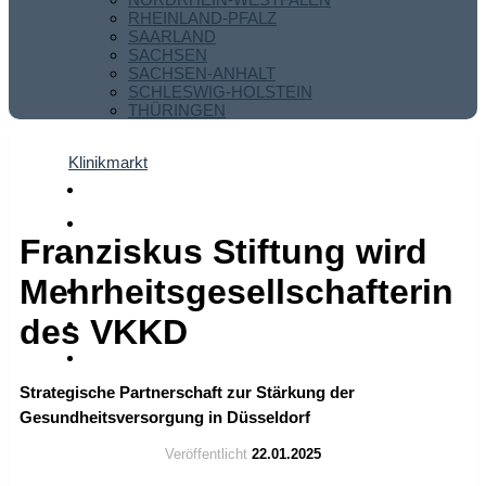
RHEINLAND-PFALZ
SAARLAND
SACHSEN
SACHSEN-ANHALT
SCHLESWIG-HOLSTEIN
THÜRINGEN
Klinikmarkt
Franziskus Stiftung wird
Mehrheitsgesellschafterin
des VKKD
Strategische Partnerschaft zur Stärkung der
Gesundheitsversorgung in Düsseldorf
Veröffentlicht
22.01.2025