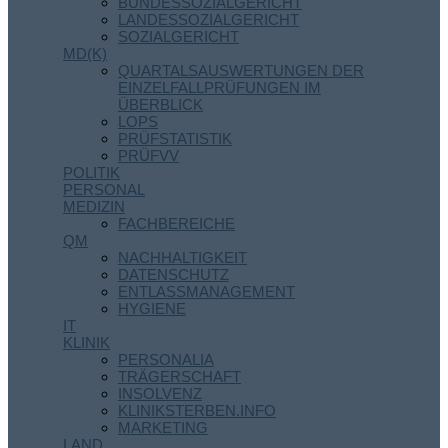
BUNDESSOZIALGERICHT
LANDESSOZIALGERICHT
SOZIALGERICHT
MD(K)
QUARTALSAUSWERTUNGEN DER
EINZELFALLPRÜFUNGEN IM
ÜBERBLICK
LOPS
PRÜFSTATISTIK
PRÜFVV
POLITIK
PERSONAL
MEDIZIN
FACHBEREICHE
QM
NACHHALTIGKEIT
DATENSCHUTZ
ENTLASSMANAGEMENT
HYGIENE
IT
KLINIK
PERSONALIA
TRÄGERSCHAFT
INSOLVENZ
KLINIKSTERBEN.INFO
MARKETING
LAND