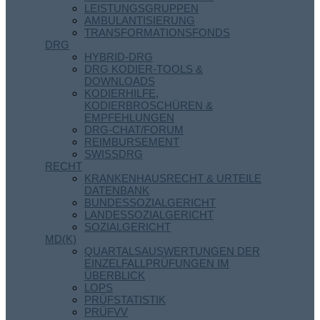
LEISTUNGSGRUPPEN
AMBULANTISIERUNG
TRANSFORMATIONSFONDS
DRG
HYBRID-DRG
DRG KODIER-TOOLS &
DOWNLOADS
KODIERHILFE,
KODIERBROSCHÜREN &
EMPFEHLUNGEN
DRG-CHAT/FORUM
REIMBURSEMENT
SWISSDRG
RECHT
KRANKENHAUSRECHT & URTEILE
DATENBANK
BUNDESSOZIALGERICHT
LANDESSOZIALGERICHT
SOZIALGERICHT
MD(K)
QUARTALSAUSWERTUNGEN DER
EINZELFALLPRÜFUNGEN IM
ÜBERBLICK
LOPS
PRÜFSTATISTIK
PRÜFVV