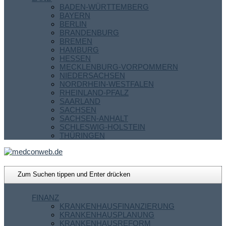
BADEN-WÜRTTEMBERG
BAYERN
BERLIN
BRANDENBURG
BREMEN
HAMBURG
HESSEN
MECKLENBURG-VORPOMMERN
NIEDERSACHSEN
NORDRHEIN-WESTFALEN
RHEINLAND-PFALZ
SAARLAND
SACHSEN
SACHSEN-ANHALT
SCHLESWIG-HOLSTEIN
THÜRINGEN
FINANZ
KRANKENHAUSFINANZIERUNG
KRANKENHAUSPLANUNG
KRANKENHAUSREFORM