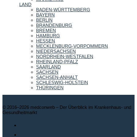
LAND
BADEN-WÜRTTEMBERG
BAYERN
BERLIN
BRANDENBURG
BREMEN
HAMBURG
HESSEN
MECKLENBURG-VORPOMMERN
NIEDERSACHSEN
NORDRHEIN-WESTFALEN
RHEINLAND-PFALZ
SAARLAND
SACHSEN
SACHSEN-ANHALT
SCHLESWIG-HOLSTEIN
THÜRINGEN
© 2016–2026 medconweb – Der Überblick im Krankenhaus- und
Gesundheitmarkt