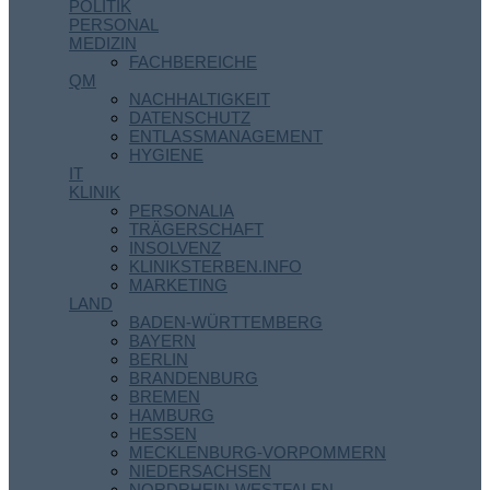
POLITIK
PERSONAL
MEDIZIN
FACHBEREICHE
QM
NACHHALTIGKEIT
DATENSCHUTZ
ENTLASSMANAGEMENT
HYGIENE
IT
KLINIK
PERSONALIA
TRÄGERSCHAFT
INSOLVENZ
KLINIKSTERBEN.INFO
MARKETING
LAND
BADEN-WÜRTTEMBERG
BAYERN
BERLIN
BRANDENBURG
BREMEN
HAMBURG
HESSEN
MECKLENBURG-VORPOMMERN
NIEDERSACHSEN
NORDRHEIN-WESTFALEN