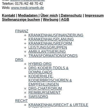
Telefon: 0176 /42 48 70 42
Web:
www.medconweb.de
Kontakt
|
Mediadaten
|
Über mich
|
Datenschutz
|
Impressum
Stellenanzeige buchen
|
Werbung
|
AGB
FINANZ
KRANKENHAUSFINANZIERUNG
KRANKENHAUSPLANUNG
KRANKENHAUSREFORM
LEISTUNGSGRUPPEN
AMBULANTISIERUNG
TRANSFORMATIONSFONDS
DRG
HYBRID-DRG
DRG KODIER-TOOLS &
DOWNLOADS
KODIERHILFE,
KODIERBROSCHÜREN &
EMPFEHLUNGEN
DRG-CHAT/FORUM
REIMBURSEMENT
SWISSDRG
RECHT
KRANKENHAUSRECHT & URTEILE