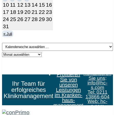
10
11
12
13
14
15
16
17
18
19
20
21
22
23
24
25
26
27
28
29
30
31
« Juli
Kontaktieren
Profitieren
Sie uns
:
Sie von
Ihr Team für
info@hc-
unseren
s.com
erfolgreiches
Leistungen
Tel: 0211
im Kranken­
Klinikmanagement
13866-604
haus­
Web:
hc-
management
s.com