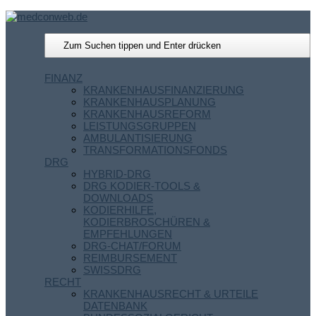
FINANZ
KRANKENHAUSFINANZIERUNG
KRANKENHAUSPLANUNG
KRANKENHAUSREFORM
LEISTUNGSGRUPPEN
AMBULANTISIERUNG
TRANSFORMATIONSFONDS
DRG
HYBRID-DRG
DRG KODIER-TOOLS &
DOWNLOADS
KODIERHILFE,
KODIERBROSCHÜREN &
EMPFEHLUNGEN
DRG-CHAT/FORUM
REIMBURSEMENT
SWISSDRG
RECHT
KRANKENHAUSRECHT & URTEILE
DATENBANK