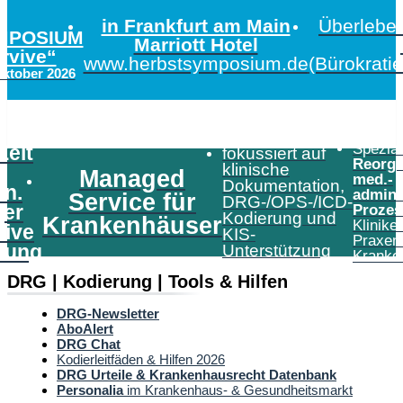
in Frankfurt am Main
Überleben
MPOSIUM
Marriott Hotel
urvive“
www.herbstsymposium.de
(Bürokrati
Oktober 2026
Speziali
Zeit
fokussiert auf
Reorga
klinische
Managed
med.-
Dokumentation,
in.
admini
Service für
DRG-/OPS-/ICD-
er
Prozes
Kodierung und
Krankenhäuser
Klinike
tive
KIS-
Praxen
tung
Unterstützung
Kranke
DRG | Kodierung | Tools & Hilfen
DRG-Newsletter
AboAlert
DRG Chat
Kodierleitfäden & Hilfen 2026
DRG Urteile & Krankenhausrecht Datenbank
Personalia
im Krankenhaus- & Gesundheitsmarkt