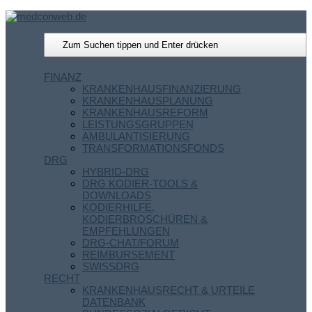
FINANZ
KRANKENHAUSFINANZIERUNG
KRANKENHAUSPLANUNG
KRANKENHAUSREFORM
LEISTUNGSGRUPPEN
AMBULANTISIERUNG
TRANSFORMATIONSFONDS
DRG
HYBRID-DRG
DRG KODIER-TOOLS &
DOWNLOADS
KODIERHILFE,
KODIERBROSCHÜREN &
EMPFEHLUNGEN
DRG-CHAT/FORUM
REIMBURSEMENT
SWISSDRG
RECHT
KRANKENHAUSRECHT & URTEILE
DATENBANK