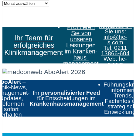
Kontaktieren
Profitieren
Sie uns
:
Sie von
Ihr Team für
info@hc-
unseren
s.com
erfolgreiches
Leistungen
Tel: 0211
im Kranken­
Klinikmanagement
13866-604
haus­
Web:
hc-
management
s.com
boAlert
–
Führungskrä
linik-News,
informiert:
nagement-
Ihr
personalisierter Feed
Trends,
Updates,
für Entscheidungen im
Fachinfos 
Reformen
Krankenhausmanagement
strategisc
sofort
Entwicklun
erhalten