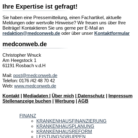
Ihre Expertise ist gefragt!
Sie haben eine Pressemitteilung, einen Fachartikel, aktuelle
Meldungen oder wertvolle Hinweise? Wir freuen uns über Ihre
Beiträge! Kontaktieren Sie uns gerne per E-Mail an
redaktion@medconweb.de
oder über unser
Kontaktformular
medconweb.de
Christopher Wnuck
Am Heegstock 1
61191 Rosbach v.d.H
Mail:
post@medconweb.de
Telefon: 0176 /42 48 70 42
Web:
www.medconweb.de
Kontakt
|
Mediadaten
|
Über mich
|
Datenschutz
|
Impressum
Stellenanzeige buchen
|
Werbung
|
AGB
FINANZ
KRANKENHAUSFINANZIERUNG
KRANKENHAUSPLANUNG
KRANKENHAUSREFORM
LEISTUNGSGRUPPEN