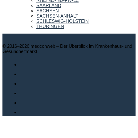
RHEINLAND-PFALZ
SAARLAND
SACHSEN
SACHSEN-ANHALT
SCHLESWIG-HOLSTEIN
THÜRINGEN
© 2016–2026 medconweb – Der Überblick im Krankenhaus- und
Gesundheitmarkt