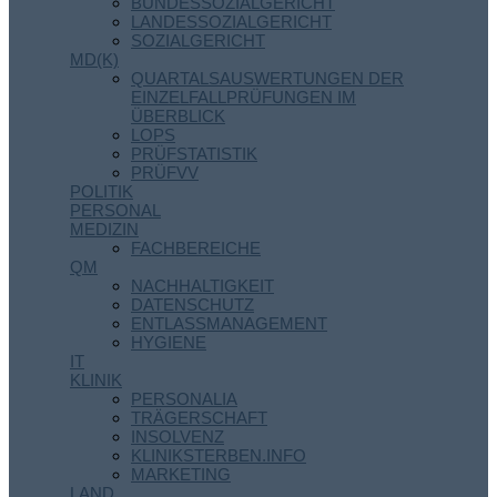
BUNDESSOZIALGERICHT
LANDESSOZIALGERICHT
SOZIALGERICHT
MD(K)
QUARTALSAUSWERTUNGEN DER
EINZELFALLPRÜFUNGEN IM
ÜBERBLICK
LOPS
PRÜFSTATISTIK
PRÜFVV
POLITIK
PERSONAL
MEDIZIN
FACHBEREICHE
QM
NACHHALTIGKEIT
DATENSCHUTZ
ENTLASSMANAGEMENT
HYGIENE
IT
KLINIK
PERSONALIA
TRÄGERSCHAFT
INSOLVENZ
KLINIKSTERBEN.INFO
MARKETING
LAND