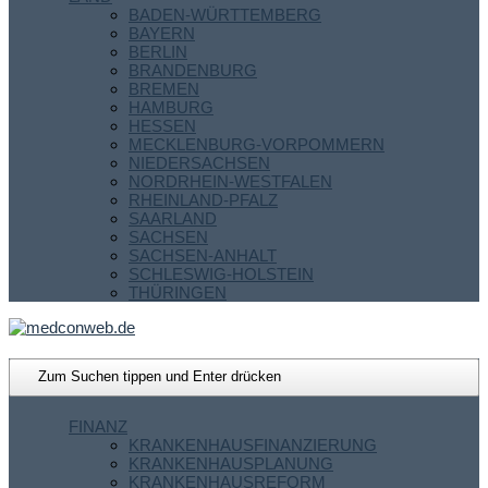
BADEN-WÜRTTEMBERG
BAYERN
BERLIN
BRANDENBURG
BREMEN
HAMBURG
HESSEN
MECKLENBURG-VORPOMMERN
NIEDERSACHSEN
NORDRHEIN-WESTFALEN
RHEINLAND-PFALZ
SAARLAND
SACHSEN
SACHSEN-ANHALT
SCHLESWIG-HOLSTEIN
THÜRINGEN
FINANZ
KRANKENHAUSFINANZIERUNG
KRANKENHAUSPLANUNG
KRANKENHAUSREFORM