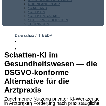
RHEINLAND-PFALZ
SAARLAND
SACHSEN
SACHSEN-ANHALT
SCHLESWIG-HOLSTEIN
THÜRINGEN
Datenschutz
/
IT & EDV
Schatten-KI im
Gesundheitswesen — die
DSGVO-konforme
Alternative für die
Arztpraxis
Zunehmende Nutzung privater KI-Werkzeuge
in Arztpraxen Forderung nach praxistaugliche