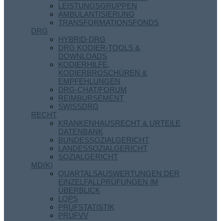
LEISTUNGSGRUPPEN
AMBULANTISIERUNG
TRANSFORMATIONSFONDS
DRG
HYBRID-DRG
DRG KODIER-TOOLS &
DOWNLOADS
KODIERHILFE,
KODIERBROSCHÜREN &
EMPFEHLUNGEN
DRG-CHAT/FORUM
REIMBURSEMENT
SWISSDRG
RECHT
KRANKENHAUSRECHT & URTEILE
DATENBANK
BUNDESSOZIALGERICHT
LANDESSOZIALGERICHT
SOZIALGERICHT
MD(K)
QUARTALSAUSWERTUNGEN DER
EINZELFALLPRÜFUNGEN IM
ÜBERBLICK
LOPS
PRÜFSTATISTIK
PRÜFVV