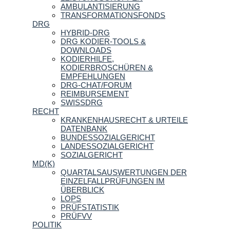
AMBULANTISIERUNG
TRANSFORMATIONSFONDS
DRG
HYBRID-DRG
DRG KODIER-TOOLS &
DOWNLOADS
KODIERHILFE,
KODIERBROSCHÜREN &
EMPFEHLUNGEN
DRG-CHAT/FORUM
REIMBURSEMENT
SWISSDRG
RECHT
KRANKENHAUSRECHT & URTEILE
DATENBANK
BUNDESSOZIALGERICHT
LANDESSOZIALGERICHT
SOZIALGERICHT
MD(K)
QUARTALSAUSWERTUNGEN DER
EINZELFALLPRÜFUNGEN IM
ÜBERBLICK
LOPS
PRÜFSTATISTIK
PRÜFVV
POLITIK