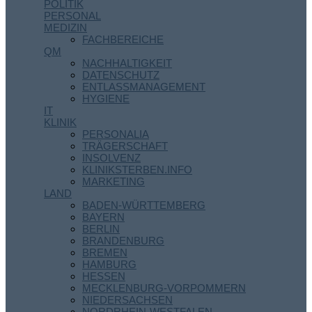
POLITIK
PERSONAL
MEDIZIN
FACHBEREICHE
QM
NACHHALTIGKEIT
DATENSCHUTZ
ENTLASSMANAGEMENT
HYGIENE
IT
KLINIK
PERSONALIA
TRÄGERSCHAFT
INSOLVENZ
KLINIKSTERBEN.INFO
MARKETING
LAND
BADEN-WÜRTTEMBERG
BAYERN
BERLIN
BRANDENBURG
BREMEN
HAMBURG
HESSEN
MECKLENBURG-VORPOMMERN
NIEDERSACHSEN
NORDRHEIN-WESTFALEN