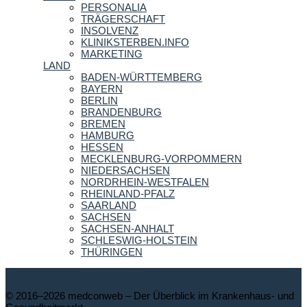
PERSONALIA
TRÄGERSCHAFT
INSOLVENZ
KLINIKSTERBEN.INFO
MARKETING
LAND
BADEN-WÜRTTEMBERG
BAYERN
BERLIN
BRANDENBURG
BREMEN
HAMBURG
HESSEN
MECKLENBURG-VORPOMMERN
NIEDERSACHSEN
NORDRHEIN-WESTFALEN
RHEINLAND-PFALZ
SAARLAND
SACHSEN
SACHSEN-ANHALT
SCHLESWIG-HOLSTEIN
THÜRINGEN
© 2016–2026 medconweb – Der Überblick im Krankenhaus- und