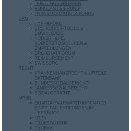
LEISTUNGSGRUPPEN
AMBULANTISIERUNG
TRANSFORMATIONSFONDS
DRG
HYBRID-DRG
DRG KODIER-TOOLS &
DOWNLOADS
KODIERHILFE,
KODIERBROSCHÜREN &
EMPFEHLUNGEN
DRG-CHAT/FORUM
REIMBURSEMENT
SWISSDRG
RECHT
KRANKENHAUSRECHT & URTEILE
DATENBANK
BUNDESSOZIALGERICHT
LANDESSOZIALGERICHT
SOZIALGERICHT
MD(K)
QUARTALSAUSWERTUNGEN DER
EINZELFALLPRÜFUNGEN IM
ÜBERBLICK
LOPS
PRÜFSTATISTIK
PRÜFVV