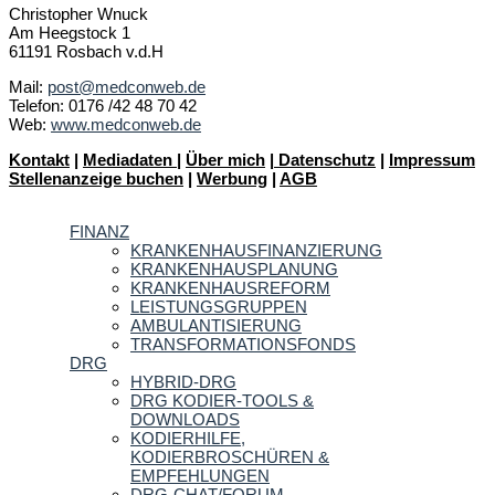
Christopher Wnuck
Am Heegstock 1
61191 Rosbach v.d.H
Mail:
post@medconweb.de
Telefon: 0176 /42 48 70 42
Web:
www.medconweb.de
Kontakt
|
Mediadaten
|
Über mich
|
Datenschutz
|
Impressum
Stellenanzeige buchen
|
Werbung
|
AGB
FINANZ
KRANKENHAUSFINANZIERUNG
KRANKENHAUSPLANUNG
KRANKENHAUSREFORM
LEISTUNGSGRUPPEN
AMBULANTISIERUNG
TRANSFORMATIONSFONDS
DRG
HYBRID-DRG
DRG KODIER-TOOLS &
DOWNLOADS
KODIERHILFE,
KODIERBROSCHÜREN &
EMPFEHLUNGEN
DRG-CHAT/FORUM