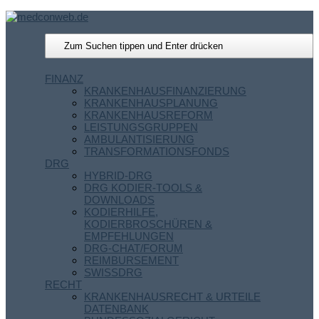
FINANZ
KRANKENHAUSFINANZIERUNG
KRANKENHAUSPLANUNG
KRANKENHAUSREFORM
LEISTUNGSGRUPPEN
AMBULANTISIERUNG
TRANSFORMATIONSFONDS
DRG
HYBRID-DRG
DRG KODIER-TOOLS &
DOWNLOADS
KODIERHILFE,
KODIERBROSCHÜREN &
EMPFEHLUNGEN
DRG-CHAT/FORUM
REIMBURSEMENT
SWISSDRG
RECHT
KRANKENHAUSRECHT & URTEILE
DATENBANK