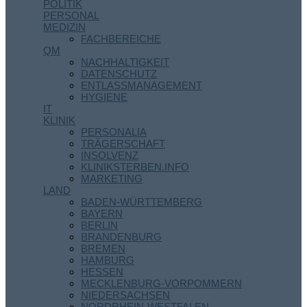
POLITIK
PERSONAL
MEDIZIN
FACHBEREICHE
QM
NACHHALTIGKEIT
DATENSCHUTZ
ENTLASSMANAGEMENT
HYGIENE
IT
KLINIK
PERSONALIA
TRÄGERSCHAFT
INSOLVENZ
KLINIKSTERBEN.INFO
MARKETING
LAND
BADEN-WÜRTTEMBERG
BAYERN
BERLIN
BRANDENBURG
BREMEN
HAMBURG
HESSEN
MECKLENBURG-VORPOMMERN
NIEDERSACHSEN
NORDRHEIN-WESTFALEN