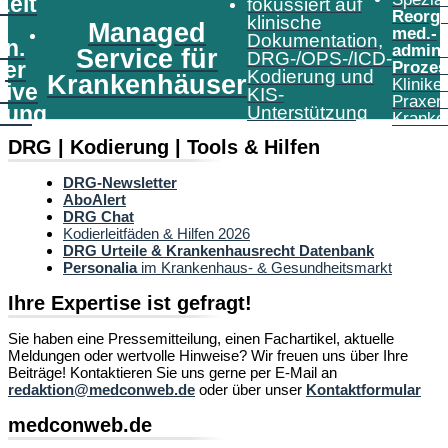
Zeit
fokussiert auf
Reorga
klinische
Managed
med.-
Dokumentation,
in.
admini
Service für
DRG-/OPS-/ICD-
er
Prozes
Kodierung und
Krankenhäuser
Klinike
tive
KIS-
Praxen
tung
Unterstützung
Kranke
DRG | Kodierung | Tools & Hilfen
DRG-Newsletter
AboAlert
DRG Chat
Kodierleitfäden & Hilfen 2026
DRG Urteile & Krankenhausrecht Datenbank
Personalia
im Krankenhaus- & Gesundheitsmarkt
Ihre Expertise ist gefragt!
Sie haben eine Pressemitteilung, einen Fachartikel, aktuelle
Meldungen oder wertvolle Hinweise? Wir freuen uns über Ihre
Beiträge! Kontaktieren Sie uns gerne per E-Mail an
redaktion@medconweb.de
oder über unser
Kontaktformular
medconweb.de