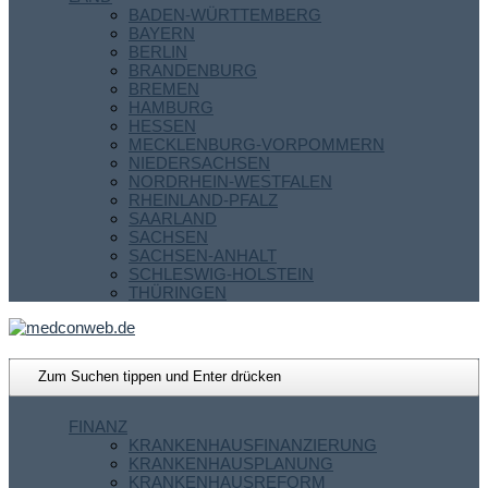
BADEN-WÜRTTEMBERG
BAYERN
BERLIN
BRANDENBURG
BREMEN
HAMBURG
HESSEN
MECKLENBURG-VORPOMMERN
NIEDERSACHSEN
NORDRHEIN-WESTFALEN
RHEINLAND-PFALZ
SAARLAND
SACHSEN
SACHSEN-ANHALT
SCHLESWIG-HOLSTEIN
THÜRINGEN
FINANZ
KRANKENHAUSFINANZIERUNG
KRANKENHAUSPLANUNG
KRANKENHAUSREFORM