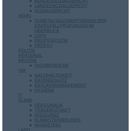
BUNDESSOZIALGERICHT
LANDESSOZIALGERICHT
SOZIALGERICHT
MD(K)
QUARTALSAUSWERTUNGEN DER
EINZELFALLPRÜFUNGEN IM
ÜBERBLICK
LOPS
PRÜFSTATISTIK
PRÜFVV
POLITIK
PERSONAL
MEDIZIN
FACHBEREICHE
QM
NACHHALTIGKEIT
DATENSCHUTZ
ENTLASSMANAGEMENT
HYGIENE
IT
KLINIK
PERSONALIA
TRÄGERSCHAFT
INSOLVENZ
KLINIKSTERBEN.INFO
MARKETING
LAND