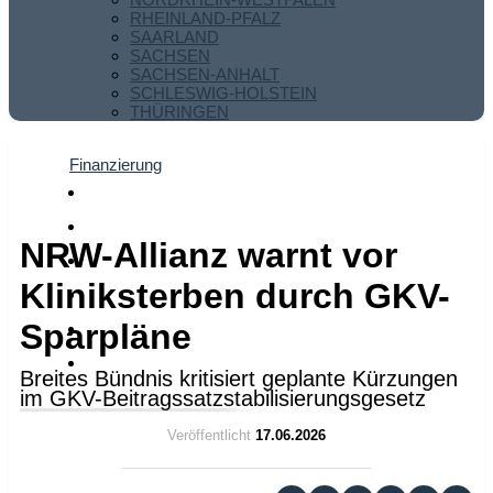
RHEINLAND-PFALZ
SAARLAND
SACHSEN
SACHSEN-ANHALT
SCHLESWIG-HOLSTEIN
THÜRINGEN
Finanzierung
NRW-Allianz warnt vor
Kliniksterben durch GKV-
Sparpläne
Breites Bündnis kritisiert geplante Kürzungen
im GKV-Beitragssatzstabilisierungsgesetz
Veröffentlicht
17.06.2026