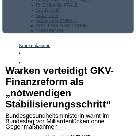
RHEINLAND-PFALZ
SAARLAND
SACHSEN
SACHSEN-ANHALT
SCHLESWIG-HOLSTEIN
THÜRINGEN
Krankenkassen
Warken verteidigt GKV-
Finanzreform als
„notwendigen
Stabilisierungsschritt“
Bundesgesundheitsministerin warnt im
Bundestag vor Milliardenlücken ohne
Gegenmaßnahmen