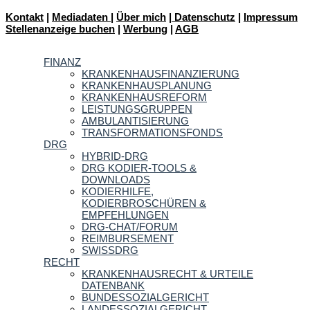
Kontakt
|
Mediadaten
|
Über mich
|
Datenschutz
|
Impressum
Stellenanzeige buchen
|
Werbung
|
AGB
FINANZ
KRANKENHAUSFINANZIERUNG
KRANKENHAUSPLANUNG
KRANKENHAUSREFORM
LEISTUNGSGRUPPEN
AMBULANTISIERUNG
TRANSFORMATIONSFONDS
DRG
HYBRID-DRG
DRG KODIER-TOOLS &
DOWNLOADS
KODIERHILFE,
KODIERBROSCHÜREN &
EMPFEHLUNGEN
DRG-CHAT/FORUM
REIMBURSEMENT
SWISSDRG
RECHT
KRANKENHAUSRECHT & URTEILE
DATENBANK
BUNDESSOZIALGERICHT
LANDESSOZIALGERICHT