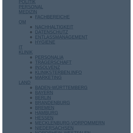
POLITIK
PERSONAL
MEDIZIN
FACHBEREICHE
QM
NACHHALTIGKEIT
DATENSCHUTZ
ENTLASSMANAGEMENT
HYGIENE
IT
KLINIK
PERSONALIA
TRÄGERSCHAFT
INSOLVENZ
KLINIKSTERBEN.INFO
MARKETING
LAND
BADEN-WÜRTTEMBERG
BAYERN
BERLIN
BRANDENBURG
BREMEN
HAMBURG
HESSEN
MECKLENBURG-VORPOMMERN
NIEDERSACHSEN
NORDRHEIN-WESTFALEN