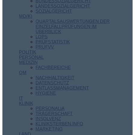
BUNDESSOZIALGERICHT
LANDESSOZIALGERICHT
SOZIALGERICHT
MD(K)
QUARTALSAUSWERTUNGEN DER
EINZELFALLPRÜFUNGEN IM
ÜBERBLICK
LOPS
PRÜFSTATISTIK
PRÜFVV
POLITIK
PERSONAL
MEDIZIN
FACHBEREICHE
QM
NACHHALTIGKEIT
DATENSCHUTZ
ENTLASSMANAGEMENT
HYGIENE
IT
KLINIK
PERSONALIA
TRÄGERSCHAFT
INSOLVENZ
KLINIKSTERBEN.INFO
MARKETING
LAND