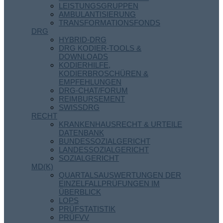
LEISTUNGSGRUPPEN
AMBULANTISIERUNG
TRANSFORMATIONSFONDS
DRG
HYBRID-DRG
DRG KODIER-TOOLS &
DOWNLOADS
KODIERHILFE,
KODIERBROSCHÜREN &
EMPFEHLUNGEN
DRG-CHAT/FORUM
REIMBURSEMENT
SWISSDRG
RECHT
KRANKENHAUSRECHT & URTEILE
DATENBANK
BUNDESSOZIALGERICHT
LANDESSOZIALGERICHT
SOZIALGERICHT
MD(K)
QUARTALSAUSWERTUNGEN DER
EINZELFALLPRÜFUNGEN IM
ÜBERBLICK
LOPS
PRÜFSTATISTIK
PRÜFVV