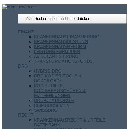
FINANZ
KRANKENHAUSFINANZIERUNG
KRANKENHAUSPLANUNG
KRANKENHAUSREFORM
LEISTUNGSGRUPPEN
AMBULANTISIERUNG
TRANSFORMATIONSFONDS
DRG
HYBRID-DRG
DRG KODIER-TOOLS &
DOWNLOADS
KODIERHILFE,
KODIERBROSCHÜREN &
EMPFEHLUNGEN
DRG-CHAT/FORUM
REIMBURSEMENT
SWISSDRG
RECHT
KRANKENHAUSRECHT & URTEILE
DATENBANK