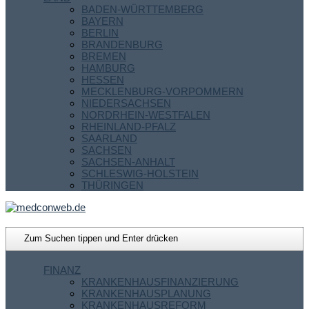
BADEN-WÜRTTEMBERG
BAYERN
BERLIN
BRANDENBURG
BREMEN
HAMBURG
HESSEN
MECKLENBURG-VORPOMMERN
NIEDERSACHSEN
NORDRHEIN-WESTFALEN
RHEINLAND-PFALZ
SAARLAND
SACHSEN
SACHSEN-ANHALT
SCHLESWIG-HOLSTEIN
THÜRINGEN
FINANZ
KRANKENHAUSFINANZIERUNG
KRANKENHAUSPLANUNG
KRANKENHAUSREFORM