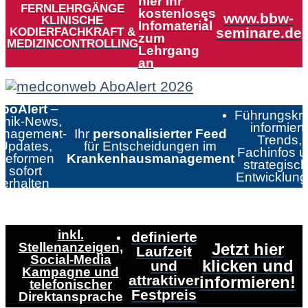
hier Ihr
FERNLEHRGÄNGE
kostenloses
www.bbw-
KLINISCHE
Infomaterial
KODIERFACHKRAFT &
seminare.de
zum
MEDIZINCONTROLLING
Lehrgang
an
boAlert
–
Führungskrä
linik-News,
informiert:
nagement-
Ihr
personalisierter Feed
Trends,
Updates,
für Entscheidungen im
Fachinfos 
Reformen
Krankenhausmanagement
strategisc
sofort
Entwicklun
erhalten
inkl.
definierte
Stellenanzeigen,
Jetzt hier
Laufzeit
Social-Media
klicken und
und
Kampagne und
attraktiver
informieren!
telefonischer
Festpreis
Direktansprache