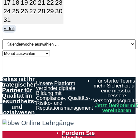
17
18
19
20
21
22
23
24
25
26
27
28
29
30
31
« Juli
Relias ist Ihr
für starke Teams,
Unsere Plattform
strategischer
mehr Sicherheit un
verbindet digitale
Partner für
eine messbar
Bildung mit
Qualität im
bessere
Compliance-, Qualitäts-,
Versorgungsqualität
Gesundheits-
Risiko- und
Jetzt Demotermi
und
Reputationsmanagement
vereinbaren
Sozialwesen
Fordern Sie