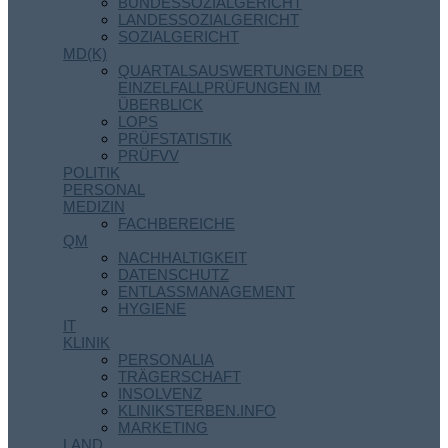
BUNDESSOZIALGERICHT
LANDESSOZIALGERICHT
SOZIALGERICHT
MD(K)
QUARTALSAUSWERTUNGEN DER
EINZELFALLPRÜFUNGEN IM
ÜBERBLICK
LOPS
PRÜFSTATISTIK
PRÜFVV
POLITIK
PERSONAL
MEDIZIN
FACHBEREICHE
QM
NACHHALTIGKEIT
DATENSCHUTZ
ENTLASSMANAGEMENT
HYGIENE
IT
KLINIK
PERSONALIA
TRÄGERSCHAFT
INSOLVENZ
KLINIKSTERBEN.INFO
MARKETING
LAND