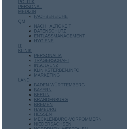
POLITIK
PERSONAL
MEDIZIN
FACHBEREICHE
QM
NACHHALTIGKEIT
DATENSCHUTZ
ENTLASSMANAGEMENT
HYGIENE
IT
KLINIK
PERSONALIA
TRÄGERSCHAFT
INSOLVENZ
KLINIKSTERBEN.INFO
MARKETING
LAND
BADEN-WÜRTTEMBERG
BAYERN
BERLIN
BRANDENBURG
BREMEN
HAMBURG
HESSEN
MECKLENBURG-VORPOMMERN
NIEDERSACHSEN
NORDRHEIN-WESTFALEN