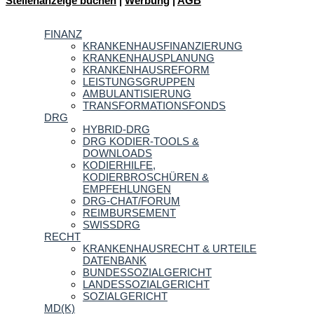
Stellenanzeige buchen
|
Werbung
|
AGB
FINANZ
KRANKENHAUSFINANZIERUNG
KRANKENHAUSPLANUNG
KRANKENHAUSREFORM
LEISTUNGSGRUPPEN
AMBULANTISIERUNG
TRANSFORMATIONSFONDS
DRG
HYBRID-DRG
DRG KODIER-TOOLS &
DOWNLOADS
KODIERHILFE,
KODIERBROSCHÜREN &
EMPFEHLUNGEN
DRG-CHAT/FORUM
REIMBURSEMENT
SWISSDRG
RECHT
KRANKENHAUSRECHT & URTEILE
DATENBANK
BUNDESSOZIALGERICHT
LANDESSOZIALGERICHT
SOZIALGERICHT
MD(K)