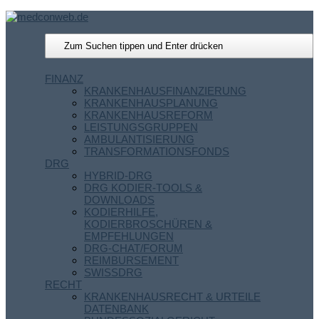
FINANZ
KRANKENHAUSFINANZIERUNG
KRANKENHAUSPLANUNG
KRANKENHAUSREFORM
LEISTUNGSGRUPPEN
AMBULANTISIERUNG
TRANSFORMATIONSFONDS
DRG
HYBRID-DRG
DRG KODIER-TOOLS &
DOWNLOADS
KODIERHILFE,
KODIERBROSCHÜREN &
EMPFEHLUNGEN
DRG-CHAT/FORUM
REIMBURSEMENT
SWISSDRG
RECHT
KRANKENHAUSRECHT & URTEILE
DATENBANK