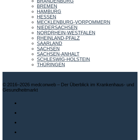
BRANDENBURG
BREMEN
HAMBURG
HESSEN
MECKLENBURG-VORPOMMERN
NIEDERSACHSEN
NORDRHEIN-WESTFALEN
RHEINLAND-PFALZ
SAARLAND
SACHSEN
SACHSEN-ANHALT
SCHLESWIG-HOLSTEIN
THÜRINGEN
© 2016–2026 medconweb – Der Überblick im Krankenhaus- und
Gesundheitmarkt