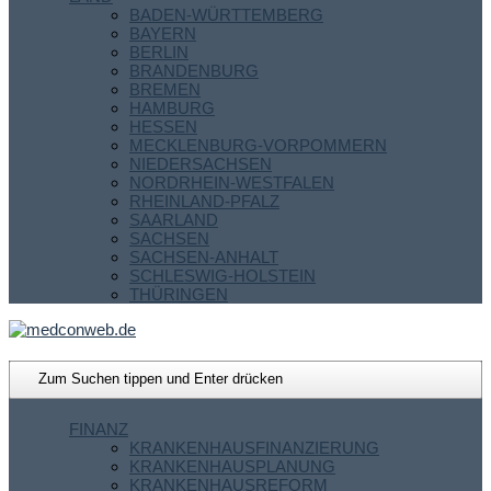
BADEN-WÜRTTEMBERG
BAYERN
BERLIN
BRANDENBURG
BREMEN
HAMBURG
HESSEN
MECKLENBURG-VORPOMMERN
NIEDERSACHSEN
NORDRHEIN-WESTFALEN
RHEINLAND-PFALZ
SAARLAND
SACHSEN
SACHSEN-ANHALT
SCHLESWIG-HOLSTEIN
THÜRINGEN
FINANZ
KRANKENHAUSFINANZIERUNG
KRANKENHAUSPLANUNG
KRANKENHAUSREFORM