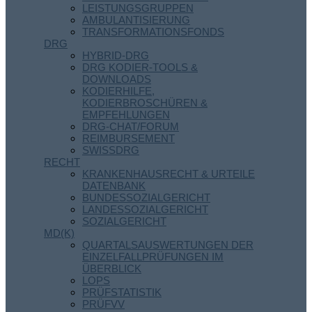
LEISTUNGSGRUPPEN
AMBULANTISIERUNG
TRANSFORMATIONSFONDS
DRG
HYBRID-DRG
DRG KODIER-TOOLS &
DOWNLOADS
KODIERHILFE,
KODIERBROSCHÜREN &
EMPFEHLUNGEN
DRG-CHAT/FORUM
REIMBURSEMENT
SWISSDRG
RECHT
KRANKENHAUSRECHT & URTEILE
DATENBANK
BUNDESSOZIALGERICHT
LANDESSOZIALGERICHT
SOZIALGERICHT
MD(K)
QUARTALSAUSWERTUNGEN DER
EINZELFALLPRÜFUNGEN IM
ÜBERBLICK
LOPS
PRÜFSTATISTIK
PRÜFVV