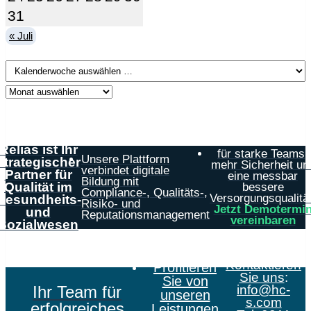
31
« Juli
Relias ist Ihr
für starke Teams,
Unsere Plattform
strategischer
mehr Sicherheit un
verbindet digitale
Partner für
eine messbar
Bildung mit
Qualität im
bessere
Compliance-, Qualitäts-,
Versorgungsqualität
Gesundheits-
Risiko- und
Jetzt Demotermi
und
Reputationsmanagement
vereinbaren
Sozialwesen
Kontaktieren
Profitieren
Sie uns
:
Sie von
Ihr Team für
info@hc-
unseren
s.com
erfolgreiches
Leistungen