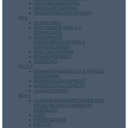
LEISTUNGSGRUPPEN
AMBULANTISIERUNG
TRANSFORMATIONSFONDS
DRG
HYBRID-DRG
DRG KODIER-TOOLS &
DOWNLOADS
KODIERHILFE,
KODIERBROSCHÜREN &
EMPFEHLUNGEN
DRG-CHAT/FORUM
REIMBURSEMENT
SWISSDRG
RECHT
KRANKENHAUSRECHT & URTEILE
DATENBANK
BUNDESSOZIALGERICHT
LANDESSOZIALGERICHT
SOZIALGERICHT
MD(K)
QUARTALSAUSWERTUNGEN DER
EINZELFALLPRÜFUNGEN IM
ÜBERBLICK
LOPS
PRÜFSTATISTIK
PRÜFVV