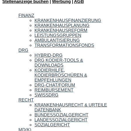
Stellenanzeige buchen
|
Werbung
|
AGB
FINANZ
KRANKENHAUSFINANZIERUNG
KRANKENHAUSPLANUNG
KRANKENHAUSREFORM
LEISTUNGSGRUPPEN
AMBULANTISIERUNG
TRANSFORMATIONSFONDS
DRG
HYBRID-DRG
DRG KODIER-TOOLS &
DOWNLOADS
KODIERHILFE,
KODIERBROSCHÜREN &
EMPFEHLUNGEN
DRG-CHAT/FORUM
REIMBURSEMENT
SWISSDRG
RECHT
KRANKENHAUSRECHT & URTEILE
DATENBANK
BUNDESSOZIALGERICHT
LANDESSOZIALGERICHT
SOZIALGERICHT
MD(K)