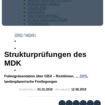
RHEINLAND-PFALZ
SAARLAND
SACHSEN
SACHSEN-ANHALT
SCHLESWIG-HOLSTEIN
THÜRINGEN
DRG
/
MD(K)
Strukturprüfungen des
MDK
Folienpräsentation über GBA – Richtlinien,
OPS
,
landesplanerische Festlegungen
Veröffentlicht
01.01.2018
· Aktualisiert
12.08.2018