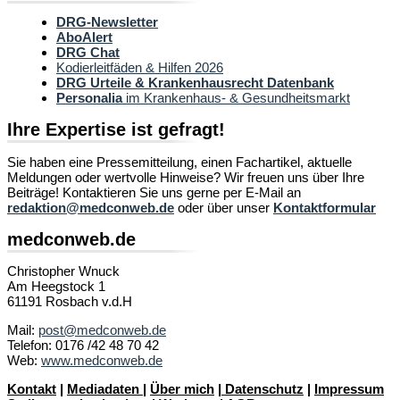
DRG-Newsletter
AboAlert
DRG Chat
Kodierleitfäden & Hilfen 2026
DRG Urteile & Krankenhausrecht Datenbank
Personalia
im Krankenhaus- & Gesundheitsmarkt
Ihre Expertise ist gefragt!
Sie haben eine Pressemitteilung, einen Fachartikel, aktuelle
Meldungen oder wertvolle Hinweise? Wir freuen uns über Ihre
Beiträge! Kontaktieren Sie uns gerne per E-Mail an
redaktion@medconweb.de
oder über unser
Kontaktformular
medconweb.de
Christopher Wnuck
Am Heegstock 1
61191 Rosbach v.d.H
Mail:
post@medconweb.de
Telefon: 0176 /42 48 70 42
Web:
www.medconweb.de
Kontakt
|
Mediadaten
|
Über mich
|
Datenschutz
|
Impressum