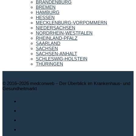
BRANDENBURG
BREMEN
HAMBURG
HESSEN
MECKLENBURG-VORPOMMERN
NIEDERSACHSEN
NORDRHEIN-WESTFALEN
RHEINLAND-PFALZ
SAARLAND
SACHSEN
SACHSEN-ANHALT
SCHLESWIG-HOLSTEIN
THÜRINGEN
© 2016–2026 medconweb – Der Überblick im Krankenhaus- und
Gesundheitmarkt