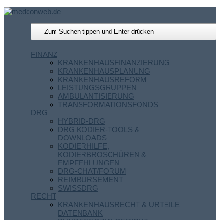
FINANZ
KRANKENHAUSFINANZIERUNG
KRANKENHAUSPLANUNG
KRANKENHAUSREFORM
LEISTUNGSGRUPPEN
AMBULANTISIERUNG
TRANSFORMATIONSFONDS
DRG
HYBRID-DRG
DRG KODIER-TOOLS &
DOWNLOADS
KODIERHILFE,
KODIERBROSCHÜREN &
EMPFEHLUNGEN
DRG-CHAT/FORUM
REIMBURSEMENT
SWISSDRG
RECHT
KRANKENHAUSRECHT & URTEILE
DATENBANK