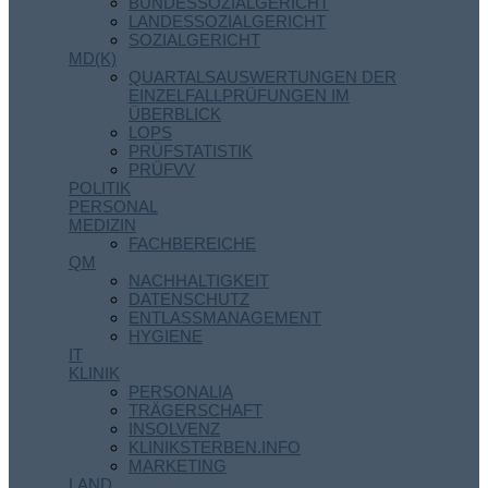
BUNDESSOZIALGERICHT
LANDESSOZIALGERICHT
SOZIALGERICHT
MD(K)
QUARTALSAUSWERTUNGEN DER
EINZELFALLPRÜFUNGEN IM
ÜBERBLICK
LOPS
PRÜFSTATISTIK
PRÜFVV
POLITIK
PERSONAL
MEDIZIN
FACHBEREICHE
QM
NACHHALTIGKEIT
DATENSCHUTZ
ENTLASSMANAGEMENT
HYGIENE
IT
KLINIK
PERSONALIA
TRÄGERSCHAFT
INSOLVENZ
KLINIKSTERBEN.INFO
MARKETING
LAND