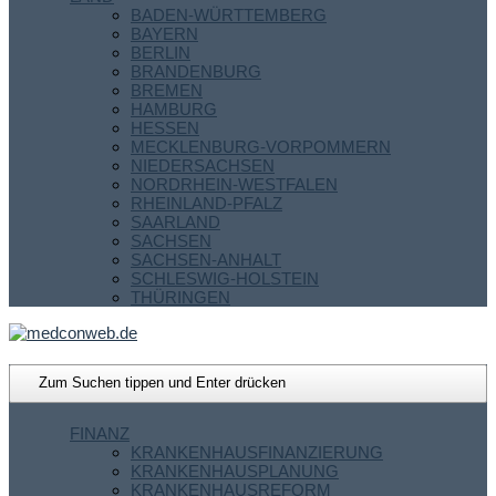
BADEN-WÜRTTEMBERG
BAYERN
BERLIN
BRANDENBURG
BREMEN
HAMBURG
HESSEN
MECKLENBURG-VORPOMMERN
NIEDERSACHSEN
NORDRHEIN-WESTFALEN
RHEINLAND-PFALZ
SAARLAND
SACHSEN
SACHSEN-ANHALT
SCHLESWIG-HOLSTEIN
THÜRINGEN
FINANZ
KRANKENHAUSFINANZIERUNG
KRANKENHAUSPLANUNG
KRANKENHAUSREFORM