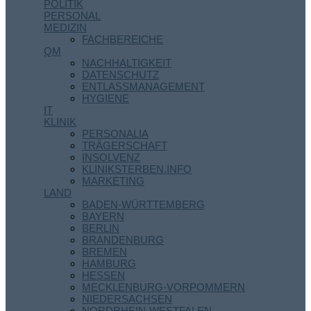
POLITIK
PERSONAL
MEDIZIN
FACHBEREICHE
QM
NACHHALTIGKEIT
DATENSCHUTZ
ENTLASSMANAGEMENT
HYGIENE
IT
KLINIK
PERSONALIA
TRÄGERSCHAFT
INSOLVENZ
KLINIKSTERBEN.INFO
MARKETING
LAND
BADEN-WÜRTTEMBERG
BAYERN
BERLIN
BRANDENBURG
BREMEN
HAMBURG
HESSEN
MECKLENBURG-VORPOMMERN
NIEDERSACHSEN
NORDRHEIN-WESTFALEN