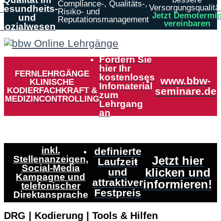
Compliance-, Qualitäts-,
Versorgungsqualität
Gesundheits-
Risiko- und
Jetzt Demotermi
und
Reputationsmanagement
vereinbaren
Sozialwesen
Fordern Sie
hier Ihr
FERNLEHRGÄNGE
kostenloses
www.bbw-
KLINISCHE
Infomaterial
KODIERFACHKRAFT &
seminare.de
zum
MEDIZINCONTROLLING
Lehrgang
an
inkl.
definierte
Stellenanzeigen,
Jetzt hier
Laufzeit
Social-Media
klicken und
und
Kampagne und
attraktiver
informieren!
telefonischer
Festpreis
Direktansprache
DRG | Kodierung | Tools & Hilfen