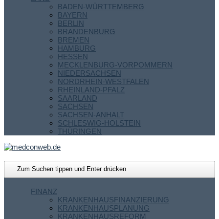
BADEN-WÜRTTEMBERG
BAYERN
BERLIN
BRANDENBURG
BREMEN
HAMBURG
HESSEN
MECKLENBURG-VORPOMMERN
NIEDERSACHSEN
NORDRHEIN-WESTFALEN
RHEINLAND-PFALZ
SAARLAND
SACHSEN
SACHSEN-ANHALT
SCHLESWIG-HOLSTEIN
THÜRINGEN
FINANZ
KRANKENHAUSFINANZIERUNG
KRANKENHAUSPLANUNG
KRANKENHAUSREFORM