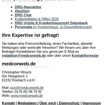
DRG-Newsletter
AboAlert
DRG Chat
Kodierleitfäden & Hilfen 2026
DRG Urteile & Krankenhausrecht Datenbank
Personalia
im Krankenhaus- & Gesundheitsmarkt
Ihre Expertise ist gefragt!
Sie haben eine Pressemitteilung, einen Fachartikel, aktuelle
Meldungen oder wertvolle Hinweise? Wir freuen uns über Ihre
Beiträge! Kontaktieren Sie uns gerne per E-Mail an
redaktion@medconweb.de
oder über unser
Kontaktformular
medconweb.de
Christopher Wnuck
Am Heegstock 1
61191 Rosbach v.d.H
Mail:
post@medconweb.de
Telefon: 0176 /42 48 70 42
Web:
www.medconweb.de
Kontakt
|
Mediadaten
|
Über mich
|
Datenschutz
|
Impressum