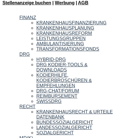
Stellenanzeige buchen
|
Werbung
|
AGB
FINANZ
KRANKENHAUSFINANZIERUNG
KRANKENHAUSPLANUNG
KRANKENHAUSREFORM
LEISTUNGSGRUPPEN
AMBULANTISIERUNG
TRANSFORMATIONSFONDS
DRG
HYBRID-DRG
DRG KODIER-TOOLS &
DOWNLOADS
KODIERHILFE,
KODIERBROSCHÜREN &
EMPFEHLUNGEN
DRG-CHAT/FORUM
REIMBURSEMENT
SWISSDRG
RECHT
KRANKENHAUSRECHT & URTEILE
DATENBANK
BUNDESSOZIALGERICHT
LANDESSOZIALGERICHT
SOZIALGERICHT
MD(K)