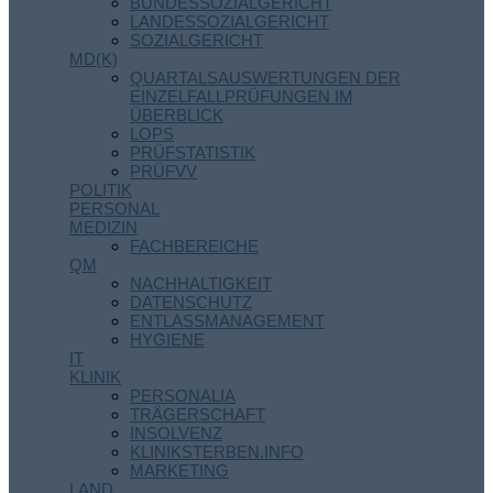
BUNDESSOZIALGERICHT
LANDESSOZIALGERICHT
SOZIALGERICHT
MD(K)
QUARTALSAUSWERTUNGEN DER
EINZELFALLPRÜFUNGEN IM
ÜBERBLICK
LOPS
PRÜFSTATISTIK
PRÜFVV
POLITIK
PERSONAL
MEDIZIN
FACHBEREICHE
QM
NACHHALTIGKEIT
DATENSCHUTZ
ENTLASSMANAGEMENT
HYGIENE
IT
KLINIK
PERSONALIA
TRÄGERSCHAFT
INSOLVENZ
KLINIKSTERBEN.INFO
MARKETING
LAND