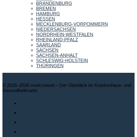
BRANDENBURG
BREMEN
HAMBURG
HESSEN
MECKLENBURG-VORPOMMERN
NIEDERSACHSEN
NORDRHEIN-WESTFALEN
RHEINLAND-PFALZ
SAARLAND
SACHSEN
SACHSEN-ANHALT
SCHLESWIG-HOLSTEIN
THÜRINGEN
© 2016–2026 medconweb – Der Überblick im Krankenhaus- und
Gesundheitmarkt