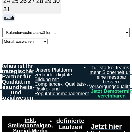
24
25
26
27
28
29
30
31
« Juli
Relias ist Ihr
für starke Teams,
Unsere Plattform
strategischer
mehr Sicherheit un
verbindet digitale
Partner für
eine messbar
Bildung mit
Qualität im
bessere
Compliance-, Qualitäts-,
Versorgungsqualität
Gesundheits-
Risiko- und
Jetzt Demotermi
und
Reputationsmanagement
vereinbaren
Sozialwesen
inkl.
definierte
Stellenanzeigen,
Jetzt hier
Laufzeit
Social-Media