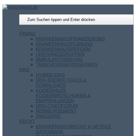
FINANZ
KRANKENHAUSFINANZIERUNG
KRANKENHAUSPLANUNG
KRANKENHAUSREFORM
LEISTUNGSGRUPPEN
AMBULANTISIERUNG
TRANSFORMATIONSFONDS
DRG
HYBRID-DRG
DRG KODIER-TOOLS &
DOWNLOADS
KODIERHILFE,
KODIERBROSCHÜREN &
EMPFEHLUNGEN
DRG-CHAT/FORUM
REIMBURSEMENT
SWISSDRG
RECHT
KRANKENHAUSRECHT & URTEILE
DATENBANK