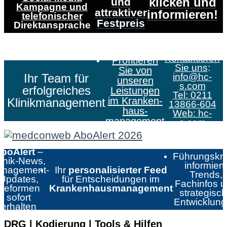
klicken und
und
Kampagne und
attraktiver
informieren!
telefonischer
Festpreis
Direktansprache
Kontaktieren
Profitieren
Sie uns
:
Sie von
Ihr Team für
info@hc-
unseren
s.com
erfolgreiches
Leistungen
Tel: 0211
im Kranken­
Klinikmanagement
13866-604
haus­
Web:
hc-
management
s.com
boAlert
–
Führungskrä
linik-News,
informiert:
nagement-
Ihr
personalisierter Feed
Trends,
Updates,
für Entscheidungen im
Fachinfos 
Reformen
Krankenhausmanagement
strategisc
sofort
Entwicklun
erhalten
DRG | Kodierung | Tools & Hilfen