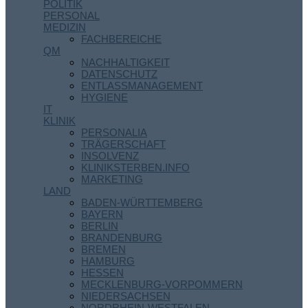
POLITIK
PERSONAL
MEDIZIN
FACHBEREICHE
QM
NACHHALTIGKEIT
DATENSCHUTZ
ENTLASSMANAGEMENT
HYGIENE
IT
KLINIK
PERSONALIA
TRÄGERSCHAFT
INSOLVENZ
KLINIKSTERBEN.INFO
MARKETING
LAND
BADEN-WÜRTTEMBERG
BAYERN
BERLIN
BRANDENBURG
BREMEN
HAMBURG
HESSEN
MECKLENBURG-VORPOMMERN
NIEDERSACHSEN
NORDRHEIN-WESTFALEN