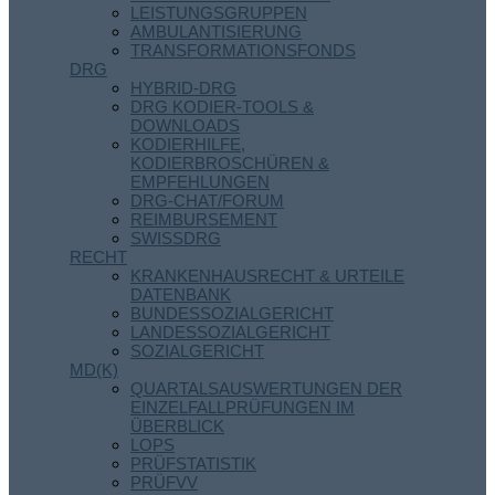
LEISTUNGSGRUPPEN
AMBULANTISIERUNG
TRANSFORMATIONSFONDS
DRG
HYBRID-DRG
DRG KODIER-TOOLS &
DOWNLOADS
KODIERHILFE,
KODIERBROSCHÜREN &
EMPFEHLUNGEN
DRG-CHAT/FORUM
REIMBURSEMENT
SWISSDRG
RECHT
KRANKENHAUSRECHT & URTEILE
DATENBANK
BUNDESSOZIALGERICHT
LANDESSOZIALGERICHT
SOZIALGERICHT
MD(K)
QUARTALSAUSWERTUNGEN DER
EINZELFALLPRÜFUNGEN IM
ÜBERBLICK
LOPS
PRÜFSTATISTIK
PRÜFVV